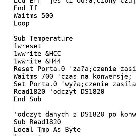
Lcd Err 'jes'li od?a;czony czu
End If
Waitms 500
Loop
Sub Temperature
1wreset
1wwrite &HCC
1wwrite &H44
Reset Porta.0 'za?a;czenie zas
Waitms 700 'czas na konwersje;
Set Porta.0 'wy?a;czenie zasil
Read1820 'odczyt DS1820
End Sub
'odczyt danych z DS1820 po kon
Sub Read1820
Local Tmp As Byte