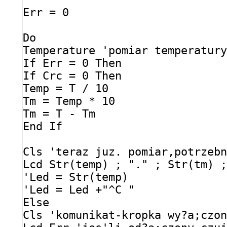
Err = 0
Do
Temperature 'pomiar temperatur
If Err = 0 Then
If Crc = 0 Then
Temp = T / 10
Tm = Temp * 10
Tm = T - Tm
End If
Cls 'teraz juz. pomiar,potrzeb
Lcd Str(temp) ; "." ; Str(tm) 
'Led = Str(temp)
'Led = Led +"^C "
Else
Cls 'komunikat-kropka wy?a;czo