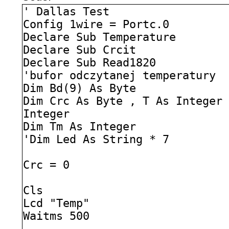
' Dallas Test
Config 1wire = Portc.0
Declare Sub Temperature
Declare Sub Crcit
Declare Sub Read1820
'bufor odczytanej temperatury
Dim Bd(9) As Byte
Dim Crc As Byte , T As Integer
Integer
Dim Tm As Integer
'Dim Led As String * 7
Crc = 0
Cls
Lcd "Temp"
Waitms 500