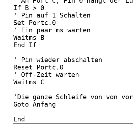
' An Port C, Pin 0 hängt der L
If B > 0
' Pin auf 1 Schalten
Set Portc.0
' Ein paar ms warten
Waitms B
End If
' Pin wieder abschalten
Reset Portc.0
' Off-Zeit warten
Waitms C
'Die ganze Schleife von von vo
Goto Anfang
End