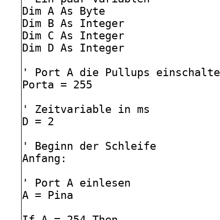
Dim A As Byte
Dim B As Integer
Dim C As Integer
Dim D As Integer
' Port A die Pullups einschalt
Porta = 255
' Zeitvariable in ms
D = 2
' Beginn der Schleife
Anfang:
' Port A einlesen
A = Pina
If A = 254 Then