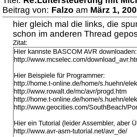
Titel:
Re:Lüftersteuerung mit Micr
Beitrag von:
Falzo
am
März 1, 200
hier gleich mal die links, die 
schon im anderen Thread gepost
Zitat:
Hier kannste BASCOM AVR downloaden: h
http://www.mcselec.com/download_avr.h
Hier Beispiele für Programmer:
http://home.t-online.de/home/s.huehn/elek
http://www.rowalt.de/mc/avr/progd.htm
http://home.t-online.de/home/s.huehn/elek
http://www.geocities.com/SouthBeach/Por
Hier ein Tutorial (leider Assembler, aber
http://www.avr-asm-tutorial.net/avr_de/