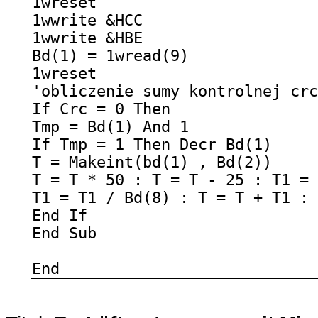
1wreset
1wwrite &HCC
1wwrite &HBE
Bd(1) = 1wread(9)
1wreset
'obliczenie sumy kontrolnej cr
If Crc = 0 Then
Tmp = Bd(1) And 1
If Tmp = 1 Then Decr Bd(1)
T = Makeint(bd(1) , Bd(2))
T = T * 50 : T = T - 25 : T1 =
T1 = T1 / Bd(8) : T = T + T1 :
End If
End Sub
End