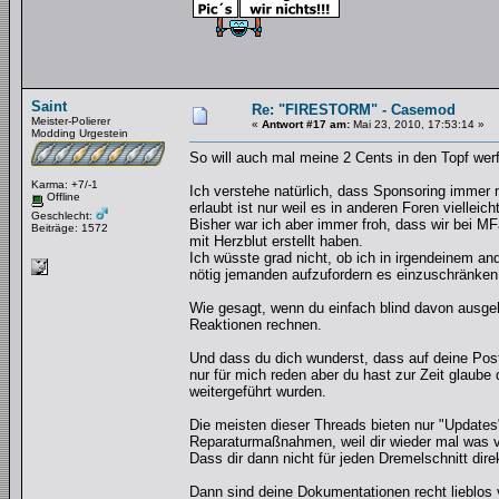
Saint
Re: "FIRESTORM" - Casemod
Meister-Polierer
«
Antwort #17 am:
Mai 23, 2010, 17:53:14 »
Modding Urgestein
So will auch mal meine 2 Cents in den Topf wer
Karma: +7/-1
Ich verstehe natürlich, dass Sponsoring immer m
Offline
erlaubt ist nur weil es in anderen Foren vielleic
Geschlecht:
Bisher war ich aber immer froh, dass wir bei M
Beiträge: 1572
mit Herzblut erstellt haben.
Ich wüsste grad nicht, ob ich in irgendeinem a
nötig jemanden aufzufordern es einzuschränken,
Wie gesagt, wenn du einfach blind davon ausgeh
Reaktionen rechnen.
Und dass du dich wunderst, dass auf deine Post
nur für mich reden aber du hast zur Zeit glaube 
weitergeführt wurden.
Die meisten dieser Threads bieten nur "Update
Reparaturmaßnahmen, weil dir wieder mal was v
Dass dir dann nicht für jeden Dremelschnitt direk
Dann sind deine Dokumentationen recht lieblos v