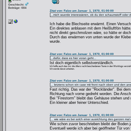
Geschlecht:
Beiträge: 684
Zitat von: Falzo am Januar 1, 1970, 01:00:00
...mich wuerde interessieren, ob du den schaumstoff oder di
Ich habe die Blechseite erwärmt. Einen Versuch 
Ein direktes anblasen mit dem Heißluftfön hät
nicht direkt geschmolzen wäre, so hätte er doc
Durch das erwärmen von unten wurde der Kleber
wurde.
Zitat von: Falzo am Januar 1, 1970, 01:00:00
...dafür, dass es hier voran geht...
Ist doch eigentlich selbstverständlich.
Ich hoffe auch das mir die öfters recht bescheidenen Texte in den Worklogs verzie
Ich werde daran arbeiten.
Zitat von: Falzo am Januar 1, 1970, 01:00:00
... letztens schon ein case mit front nach oben und den an
Fast richtig. Das war der "Rockländer". Bei dem
Richtung nach vorne gedreht worden. Die Ansch
Bei "Firestorm" bleibt das Gehäuse stehen und
Ein kleiner aber feiner Unterschied.
Zitat von: Falzo am Januar 1, 1970, 01:00:00
... wie wäre es bei solch einer ausrichtung des ganzen ma
Wie schon zuvor beschrieben bleibt der Boden ja
Eventuell werde ich aber bei geöffneter Tür von