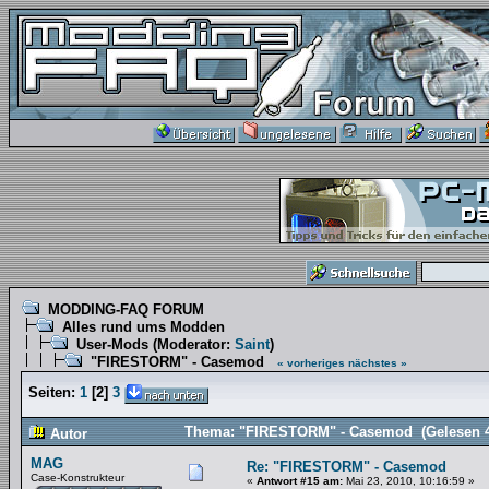
MODDING-FAQ FORUM
Alles rund ums Modden
User-Mods
(Moderator:
Saint
)
"FIRESTORM" - Casemod
« vorheriges
nächstes »
Seiten:
1
[
2
]
3
Thema: "FIRESTORM" - Casemod (Gelesen 4
Autor
MAG
Re: "FIRESTORM" - Casemod
Case-Konstrukteur
«
Antwort #15 am:
Mai 23, 2010, 10:16:59 »