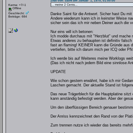
Zitat von: Saint am Januar 1, 1970, 01:00:00
... meine 2 Cents...
Karma: +7/-1
Offline
Geschlecht:
Danke Saint für die Antwort. Sicher hast Du mit
Beiträge: 684
Andere wiederum kann ich in keinster Weise nac
sicher sein das ich mir neben Deiner auch die
Nur eins will ich betonen:
Ich modde durchaus mit "Herzblut" und mache m
Etwas anderes zu behaupten ist definitiv falsc
fast an flaming! KEINER kann die Gründe aus de
vertiefen, bitte ich darum mich per ICQ oder PN
Ich werde bis auf Weiteres meine Worklogs wei
(Das ich nicht nach jedem Bild eine sinnlose Antw
UPDATE
Wie schon gestern erwähnt, habe ich mir Gedan
Laschen gemacht. Der aktuelle Stand ist folgen
Das neue Trägerblech für die Hauptplatine sitzt
kann anständig befestigt werden. Aber der gesa
Um den überflüssigen Bereich genauer bestimme
Der Anriss kennzeichnet den Rand von der Plati
Zum trennen nutze ich wieder das bereits mehr