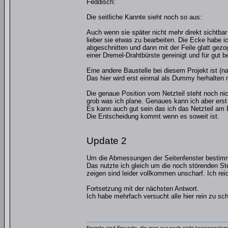
Feddisch:
Die seitliche Kannte sieht noch so aus:
Auch wenn sie später nicht mehr direkt sichtbar 
lieber sie etwas zu bearbeiten. Die Ecke habe i
abgeschnitten und dann mit der Feile glatt gez
einer Dremel-Drahtbürste gereinigt und für gut b
Eine andere Baustelle bei diesem Projekt ist (nat
Das hier wird erst einmal als Dummy herhalten
Die genaue Position vom Netzteil steht noch nich
grob was ich plane. Genaues kann ich aber erst
Es kann auch gut sein das ich das Netzteil am 
Die Entscheidung kommt wenn es soweit ist.
Update 2
Um die Abmessungen der Seitenfenster bestimm
Das nutzte ich gleich um die noch störenden St
zeigen sind leider vollkommen unscharf. Ich re
Fortsetzung mit der nächsten Antwort.
Ich habe mehrfach versucht alle hier rein zu sch
Fremde sind Freunde, die man nur noch nicht kennengelernt