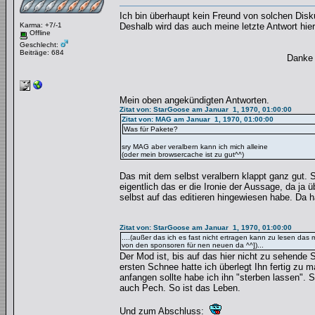
Ich bin überhaupt kein Freund von solchen Disk
Karma: +7/-1
Deshalb wird das auch meine letzte Antwort hier
Offline
Geschlecht:
Beiträge: 684
Danke 
Mein oben angekündigten Antworten.
Zitat von: StarGoose am Januar 1, 1970, 01:00:00
Zitat von: MAG am Januar 1, 1970, 01:00:00
Was für Pakete?
sry MAG aber veralbern kann ich mich alleine
(oder mein browsercache ist zu gut^^)
Das mit dem selbst veralbern klappt ganz gut. S
eigentlich das er die Ironie der Aussage, da ja
selbst auf das editieren hingewiesen habe. Da h
Zitat von: StarGoose am Januar 1, 1970, 01:00:00
....(außer das ich es fast nicht ertragen kann zu lesen da
von den sponsoren für nen neuen da ^^])...
Der Mod ist, bis auf das hier nicht zu sehende
ersten Schnee hatte ich überlegt Ihn fertig zu 
anfangen sollte habe ich ihn "sterben lassen".
auch Pech. So ist das Leben.
Und zum Abschluss: