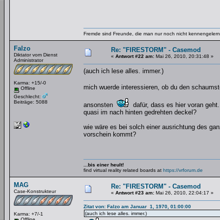
Fremde sind Freunde, die man nur noch nicht kennengelernt
Falzo
Re: "FIRESTORM" - Casemod
Diktator vom Dienst
«
Antwort #22 am:
Mai 26, 2010, 20:31:48 »
Administrator
(auch ich lese alles. immer.)
Karma: +15/-0
mich wuerde interessieren, ob du den schaumst
Offline
Geschlecht:
Beiträge: 5088
ansonsten
dafür, dass es hier voran geht.
quasi im nach hinten gedrehten deckel?
wie wäre es bei solch einer ausrichtung des ga
vorschein kommt?
...bis einer heult!
find virtual reality related boards at
https://vrforum.de
MAG
Re: "FIRESTORM" - Casemod
Case-Konstrukteur
«
Antwort #23 am:
Mai 26, 2010, 22:04:17 »
Zitat von: Falzo am Januar 1, 1970, 01:00:00
(auch ich lese alles. immer.)
Karma: +7/-1
Offline