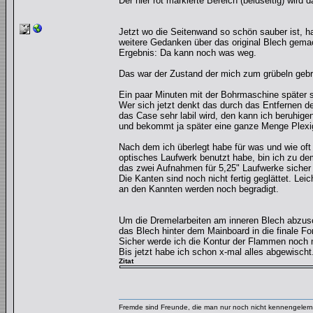
Der hier rot markierte Bereich (beidseitig) wird d
Jetzt wo die Seitenwand so schön sauber ist, ha
weitere Gedanken über das original Blech gema
Ergebnis: Da kann noch was weg.
Das war der Zustand der mich zum grübeln gebr
Ein paar Minuten mit der Bohrmaschine später
Wer sich jetzt denkt das durch das Entfernen d
das Case sehr labil wird, den kann ich beruhig
und bekommt ja später eine ganze Menge Plexig
Nach dem ich überlegt habe für was und wie oft ic
optisches Laufwerk benutzt habe, bin ich zu 
das zwei Aufnahmen für 5,25" Laufwerke sicher
Die Kanten sind noch nicht fertig geglättet. Le
an den Kannten werden noch begradigt.
Um die Dremelarbeiten am inneren Blech abzusc
das Blech hinter dem Mainboard in die finale Fo
Sicher werde ich die Kontur der Flammen noch m
Bis jetzt habe ich schon x-mal alles abgewisch
Zitat
Fremde sind Freunde, die man nur noch nicht kennengelernt