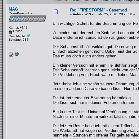
MAG
Re: "FIRESTORM" - Casemod
Case-Konstrukteur
«
Antwort #19 am:
Mai 25, 2010, 20:23:38 »
Ein wichtiger Schritt für die Bestimmung der Fe
Karma: +7/-1
Offline
Zumindest auf der rechten Seite wird auch die 
Geschlecht:
Dazu entferne ich zunächst den aufgeschraubt
Beiträge: 684
Der Schaumstoff hält wirklich gut. Da er weg mu
Einfach abziehen geht nicht. Dabei reist der Sch
Das muss doch auch anders gehen.
Ein kleiner Versuch mit einem Heißluftfön zeigt
Der Schaumstoff löst sich ganz leicht von der V
Die Verklebung vom Blech wäre mir lieber. Mann
Jetzt habe ich eine schön saubere Dämmung, d
in einem anderen Case verbauen lässt. Nur die
Die ist trotz erneuter Erwärmung hartnäckig.
Die lässt sich nur in kleinen Fetzen entfernen.
Ein kurzer Test mit Universal Verdünnung ist vi
Nach nur einer Minute Einwirkzeit läßt sich die
Die letzten Reste habe ich mit einem Teflonhalt
Die Werkstatt hat wegen der Verdünnung zwar z
nunmehr 4 Stunden mit offener Tür geht es wied