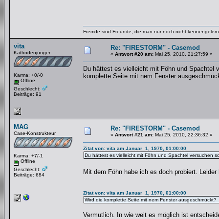
Fremde sind Freunde, die man nur noch nicht kennengelernt
vita
Re: "FIRESTORM" - Casemod
Kathodenjünger
«
Antwort #20 am:
Mai 25, 2010, 21:27:59 »
Du hättest es vielleicht mit Föhn und Spachtel v
Karma: +0/-0
komplette Seite mit nem Fenster ausgeschmüc
Offline
Geschlecht:
Beiträge: 91
MAG
Re: "FIRESTORM" - Casemod
Case-Konstrukteur
«
Antwort #21 am:
Mai 25, 2010, 22:36:32 »
Zitat von: vita am Januar 1, 1970, 01:00:00
Du hättest es vielleicht mit Föhn und Spachtel versuchen sol
Karma: +7/-1
Offline
Geschlecht:
Mit dem Föhn habe ich es doch probiert. Leider
Beiträge: 684
Zitat von: vita am Januar 1, 1970, 01:00:00
Wird die komplette Seite mit nem Fenster ausgeschmückt?
Vermutlich. In wie weit es möglich ist entscheid