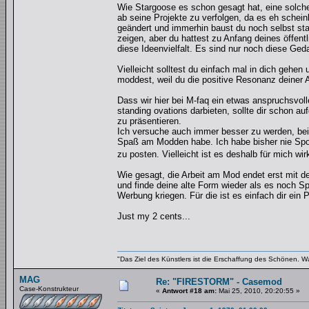
Wie Stargoose es schon gesagt hat, eine solche
ab seine Projekte zu verfolgen, da es eh schein
geändert und immerhin baust du noch selbst s
zeigen, aber du hattest zu Anfang deines öffentl
diese Ideenvielfalt. Es sind nur noch diese Ged
Vielleicht solltest du einfach mal in dich geh
moddest, weil du die positive Resonanz deiner 
Dass wir hier bei M-faq ein etwas anspruchsvol
standing ovations darbieten, sollte dir schon a
zu präsentieren.
Ich versuche auch immer besser zu werden, bei 
Spaß am Modden habe. Ich habe bisher nie Spo
zu posten. Vielleicht ist es deshalb für mich wir
Wie gesagt, die Arbeit am Mod endet erst mit d
und finde deine alte Form wieder als es noch Sp
Werbung kriegen. Für die ist es einfach dir ein
Just my 2 cents...
"Das Ziel des Künstlers ist die Erschaffung des Schönen. W
MAG
Re: "FIRESTORM" - Casemod
Case-Konstrukteur
«
Antwort #18 am:
Mai 25, 2010, 20:20:55 »