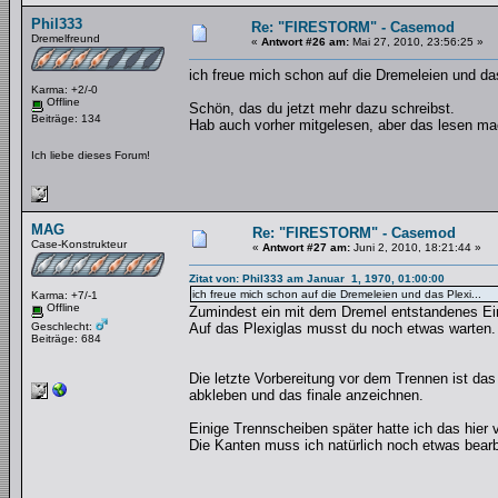
Phil333
Re: "FIRESTORM" - Casemod
Dremelfreund
«
Antwort #26 am:
Mai 27, 2010, 23:56:25 »
ich freue mich schon auf die Dremeleien und da
Karma: +2/-0
Offline
Schön, das du jetzt mehr dazu schreibst.
Beiträge: 134
Hab auch vorher mitgelesen, aber das lesen mach
Ich liebe dieses Forum!
MAG
Re: "FIRESTORM" - Casemod
Case-Konstrukteur
«
Antwort #27 am:
Juni 2, 2010, 18:21:44 »
Zitat von: Phil333 am Januar 1, 1970, 01:00:00
ich freue mich schon auf die Dremeleien und das Plexi...
Karma: +7/-1
Offline
Zumindest ein mit dem Dremel entstandenes Einz
Geschlecht:
Auf das Plexiglas musst du noch etwas warten.
Beiträge: 684
Die letzte Vorbereitung vor dem Trennen ist das 
abkleben und das finale anzeichnen.
Einige Trennscheiben später hatte ich das hier v
Die Kanten muss ich natürlich noch etwas bearbe