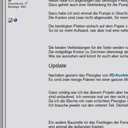
Heute habe ich angefangen das benötigte Plexig
Geschlecht:
Dazu gehört auch eine Verkleidung für die Pump
Beiträge: 684
Dazu habe ich erst einmal die Pumpe in SkechU
Die Kanten sind zwar nicht abgerundet, für mei
Die benötigten Platten einfach auf dem Papier zu
So ist es mehr Aufwand, war aber mal eine net
Die beiden Verkleidungen für die Seite werden na
Die endgültige Kontur zu Zeichnen übersteigt a
Wie sie aussehen wird könnt ihr euch aber sich
Update
Nachdem gestern das Plexiglas von
RD-Konfek
Es sind zwei riesige Pakete mit einer ganzen M
Ganz untätig war ich bei diesem Projekt aber h
sind umlaufend. Ich vermute mal um den nicht g
Da ich die Bleche mit zwei schichten Plexiglas v
Ich brauche jeweils nur den unteren Teil. Desha
Ein andere Baustelle ist das Festlegen der Fen
erst einmal die äußersten Kanten.