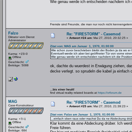
Wie genau werde ich entscheiden nachdem ich di
Fremde sind Freunde, die man nur noch nicht kennengelernt
Falzo
Re: "FIRESTORM" - Casemod
Diktator vom Dienst
«
Antwort #24 am:
Mai 27, 2010, 20:32:25 »
Administrator
Zitat von: MAG am Januar 1, 1970, 01:00:00
Wie schon zuvor beschrieben bleibt der Boden ja da wo er h
Eventuell werde ich aber bei geöffneter Tür von vorne eine
Karma: +15/-0
Wie genau werde ich entscheiden nachdem ich die Position 
Offline
Geschlecht:
Beiträge: 5088
ok, dachte du wuerdest in Erwägung ziehen, das
decke verlegt. so sprudeln die kabel ja einfa
...bis einer heult!
find virtual reality related boards at
https://vrforum.de
MAG
Re: "FIRESTORM" - Casemod
Case-Konstrukteur
«
Antwort #25 am:
Mai 27, 2010, 21:39:23 »
Zitat von: Falzo am Januar 1, 1970, 01:00:00
...einfach oben raus oder machst Du da ne Abdeckung drü
Karma: +7/-1
Offline
Klar kommt da eine Abdeckung drüber. Ich werde
Geschlecht:
Freie führen.
Beiträge: 684