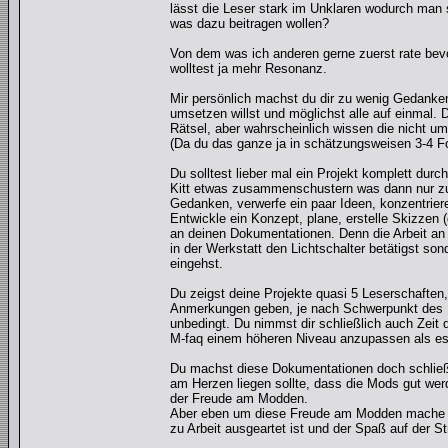
lässt die Leser stark im Unklaren wodurch man 
was dazu beitragen wollen?
Von dem was ich anderen gerne zuerst rate bevor
wolltest ja mehr Resonanz.
Mir persönlich machst du dir zu wenig Gedanken 
umsetzen willst und möglichst alle auf einmal.
Rätsel, aber wahrscheinlich wissen die nicht um
(Da du das ganze ja in schätzungsweisen 3-4 For
Du solltest lieber mal ein Projekt komplett durc
Kitt etwas zusammenschustern was dann nur zu
Gedanken, verwerfe ein paar Ideen, konzentriere
Entwickle ein Konzept, plane, erstelle Skizzen 
an deinen Dokumentationen. Denn die Arbeit an e
in der Werkstatt den Lichtschalter betätigst s
eingehst.
Du zeigst deine Projekte quasi 5 Leserschaften, 
Anmerkungen geben, je nach Schwerpunkt des Fo
unbedingt. Du nimmst dir schließlich auch Zeit d
M-faq einem höheren Niveau anzupassen als es s
Du machst diese Dokumentationen doch schließlich
am Herzen liegen sollte, dass die Mods gut werde
der Freude am Modden.
Aber eben um diese Freude am Modden mache ich
zu Arbeit ausgeartet ist und der Spaß auf der St