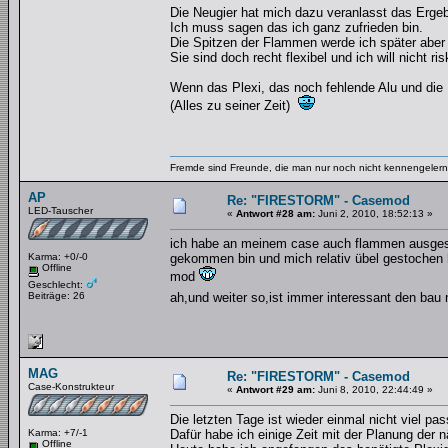
Die Neugier hat mich dazu veranlasst das Erge
Ich muss sagen das ich ganz zufrieden bin.
Die Spitzen der Flammen werde ich später aber a
Sie sind doch recht flexibel und ich will nicht r
Wenn das Plexi, das noch fehlende Alu und die L
(Alles zu seiner Zeit)
Fremde sind Freunde, die man nur noch nicht kennengelernt
AP
Re: "FIRESTORM" - Casemod
LED-Tauscher
«
Antwort #28 am:
Juni 2, 2010, 18:52:13 »
ich habe an meinem case auch flammen ausgesch
Karma: +0/-0
gekommen bin und mich relativ übel gestochen h
Offline
mod
Geschlecht:
Beiträge: 26
ah,und weiter so,ist immer interessant den bau 
MAG
Re: "FIRESTORM" - Casemod
Case-Konstrukteur
«
Antwort #29 am:
Juni 8, 2010, 22:44:49 »
Die letzten Tage ist wieder einmal nicht viel pass
Karma: +7/-1
Dafür habe ich einige Zeit mit der Planung der n
Offline