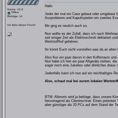
Hallo
Karma: +0/-0
Offline
Jeder der mal ein Case gebaut oder umgebaut h
Beiträge: 14
Ausprobieren und Kaputtspielen ein zweites Ex
Ich liebe dieses Forum!
Mir ging es neulich auch so.
Nun wollte es der Zufall, dass ich nach Weihna
seit einiger Zeit als Elektroschrott deklariert 
Wertstoffhof gefahren.
Ihr könnt Euch nicht vorstellen was da an alten
Also flux ein paar davon in den Kofferraum und
Nun habe ich hier ein paar Altgeräte stehen, die
sogar noch eine Jukebox oder ähnliches draus
Jedenfalls kann ich nun auf ein reichhaltiges R
Also, schaut mal bei eurem lokalen Wertstoff
BTW: Allerorts wird ja beklage, dass unsere Kin
hervorragend als Clientrechner. Einen potenten 
aber günstiger als 20 PCs auf dem Stand der Te