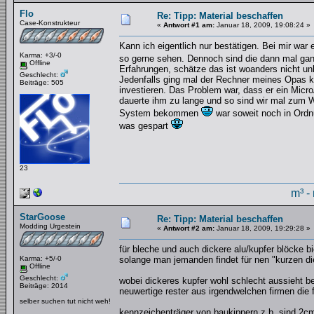
Flo
Re: Tipp: Material beschaffen
Case-Konstrukteur
«
Antwort #1 am:
Januar 18, 2009, 19:08:24 »
Kann ich eigentlich nur bestätigen. Bei mir war e
Karma: +3/-0
so gerne sehen. Dennoch sind die dann mal gan
Offline
Erfahrungen, schätze das ist woanders nicht un
Geschlecht:
Jedenfalls ging mal der Rechner meines Opas ka
Beiträge: 505
investieren. Das Problem war, dass er ein Mi
dauerte ihm zu lange und so sind wir mal zum W
System bekommen
war soweit noch in Ordnu
was gespart
23
m³ -
StarGoose
Re: Tipp: Material beschaffen
Modding Urgestein
«
Antwort #2 am:
Januar 18, 2009, 19:29:28 »
für bleche und auch dickere alu/kupfer blöcke bi
Karma: +5/-0
solange man jemanden findet für nen "kurzen d
Offline
Geschlecht:
wobei dickeres kupfer wohl schlecht aussieht be
Beiträge: 2014
neuwertige rester aus irgendwelchen firmen die
selber suchen tut nicht weh!
kennzeichenträger von baukippern z.b. sind 2cm