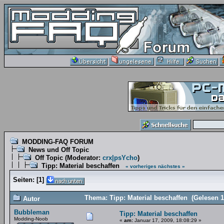
MODDING-FAQ FORUM
News und Off Topic
Off Topic
(Moderator:
crx|psYcho
)
Tipp: Material beschaffen
« vorheriges
nächstes »
Seiten:
[
1
]
Thema: Tipp: Material beschaffen (Gelesen 
Autor
Bubbleman
Tipp: Material beschaffen
Modding-Noob
«
am:
Januar 17, 2009, 18:08:29 »