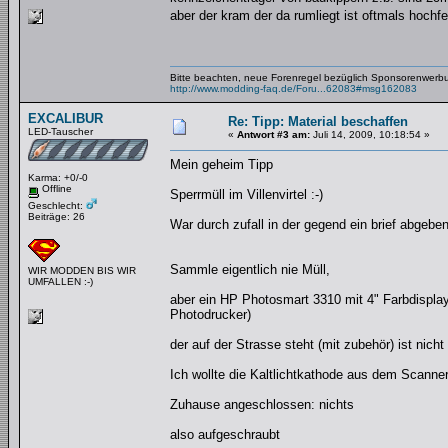
aber der kram der da rumliegt ist oftmals hochf
Bitte beachten, neue Forenregel bezüglich Sponsorenwerb
http://www.modding-faq.de/Foru...62083#msg162083
EXCALIBUR
Re: Tipp: Material beschaffen
LED-Tauscher
«
Antwort #3 am:
Juli 14, 2009, 10:18:54 »
Mein geheim Tipp
Karma: +0/-0
Offline
Sperrmüll im Villenvirtel :-)
Geschlecht:
Beiträge: 26
War durch zufall in der gegend ein brief abgeben
Sammle eigentlich nie Müll,
WIR MODDEN BIS WIR
UMFALLEN :-)
aber ein HP Photosmart 3310 mit 4" Farbdisplay,
Photodrucker)
der auf der Strasse steht (mit zubehör) ist nicht
Ich wollte die Kaltlichtkathode aus dem Scanner
Zuhause angeschlossen: nichts
also aufgeschraubt