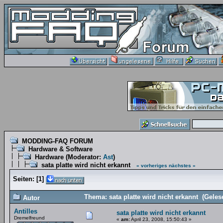
MODDING-FAQ FORUM
Hardware & Software
Hardware
(Moderator:
Ast
)
sata platte wird nicht erkannt
« vorheriges
nächstes »
Seiten:
[
1
]
Thema: sata platte wird nicht erkannt (Geles
Autor
Antilles
sata platte wird nicht erkannt
Dremelfreund
«
am:
April 23, 2008, 15:50:43 »