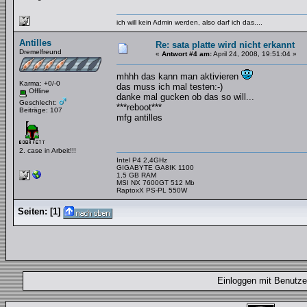
ich will kein Admin werden, also darf ich das....
Antilles
Re: sata platte wird nicht erkannt
Dremelfreund
«
Antwort #4 am:
April 24, 2008, 19:51:04 »
mhhh das kann man aktivieren
Karma: +0/-0
das muss ich mal testen:-)
Offline
danke mal gucken ob das so will...
Geschlecht:
***reboot***
Beiträge: 107
mfg antilles
2. case in Arbeit!!!
Intel P4 2,4GHz
GIGABYTE GA8IK 1100
1,5 GB RAM
MSI NX 7600GT 512 Mb
RaptoxX PS-PL 550W
Seiten:
[
1
]
Einloggen mit Benut