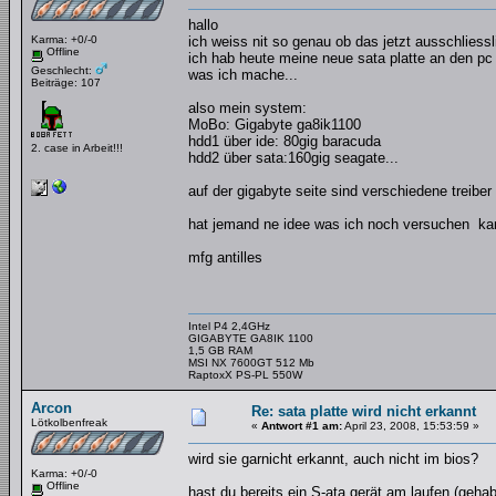
hallo
Karma: +0/-0
ich weiss nit so genau ob das jetzt ausschliessli
Offline
ich hab heute meine neue sata platte an den pc g
Geschlecht:
was ich mache...
Beiträge: 107
also mein system:
MoBo: Gigabyte ga8ik1100
hdd1 über ide: 80gig baracuda
2. case in Arbeit!!!
hdd2 über sata:160gig seagate...
auf der gigabyte seite sind verschiedene treiber 
hat jemand ne idee was ich noch versuchen k
mfg antilles
Intel P4 2,4GHz
GIGABYTE GA8IK 1100
1,5 GB RAM
MSI NX 7600GT 512 Mb
RaptoxX PS-PL 550W
Arcon
Re: sata platte wird nicht erkannt
Lötkolbenfreak
«
Antwort #1 am:
April 23, 2008, 15:53:59 »
wird sie garnicht erkannt, auch nicht im bios?
Karma: +0/-0
Offline
hast du bereits ein S-ata gerät am laufen (gehab