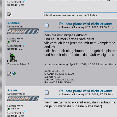
Geschlecht:
Beiträge: 179
ich will kein Admin werden, also darf ich das....
Antilles
Re: sata platte wird nicht erkannt
Dremelfreund
«
Antwort #2 am:
April 23, 2008, 15:59:31 »
nein die wird nirgens erkannt...
Karma: +0/-0
und es ist mein erstes sata gerät
Offline
vllt versuch ichs jetzt mal mit nem komplett ne
Geschlecht:
antilles
Beiträge: 107
edit: hat auch nix gebracht... ich geb die platte 
und hol mir eine für ide... das läuft wenigstens.
2. case in Arbeit!!!
«
Letzte Änderung: April 23, 2008, 16:36:23 von Antilles
»
Intel P4 2,4GHz
GIGABYTE GA8IK 1100
1,5 GB RAM
MSI NX 7600GT 512 Mb
RaptoxX PS-PL 550W
Arcon
Re: sata platte wird nicht erkannt
Lötkolbenfreak
«
Antwort #3 am:
April 23, 2008, 17:45:36 »
wenn sie garnicht erkannt wird, dann schau mal n
Karma: +0/-0
dir ja nix wenn du nur eine platte hast)
Offline
Geschlecht:
Beiträge: 179