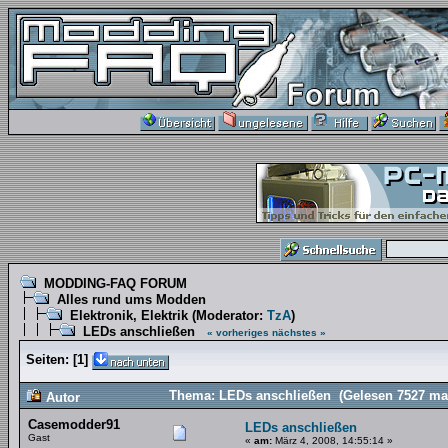
MODDING-FAQ FORUM
Alles rund ums Modden
Elektronik, Elektrik
(Moderator:
TzA
)
LEDs anschließen
« vorheriges
nächstes »
Seiten:
[
1
]
Thema: LEDs anschließen (Gelesen 7527 ma
Autor
Casemodder91
LEDs anschließen
Gast
«
am:
März 4, 2008, 14:55:14 »