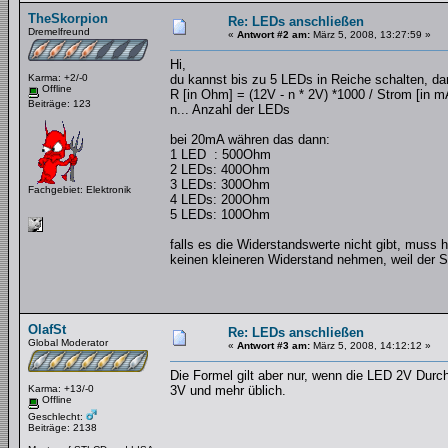
TheSkorpion
Re: LEDs anschließen
Dremelfreund
«
Antwort #2 am:
März 5, 2008, 13:27:59 »
Hi,
Karma: +2/-0
du kannst bis zu 5 LEDs in Reiche schalten, dan
Offline
R [in Ohm] = (12V - n * 2V) *1000 / Strom [in m
Beiträge: 123
n... Anzahl der LEDs
bei 20mA währen das dann:
1 LED : 500Ohm
2 LEDs: 400Ohm
3 LEDs: 300Ohm
Fachgebiet: Elektronik
4 LEDs: 200Ohm
5 LEDs: 100Ohm
falls es die Widerstandswerte nicht gibt, muss
keinen kleineren Widerstand nehmen, weil der S
OlafSt
Re: LEDs anschließen
Global Moderator
«
Antwort #3 am:
März 5, 2008, 14:12:12 »
Die Formel gilt aber nur, wenn die LED 2V Durch
Karma: +13/-0
3V und mehr üblich.
Offline
Geschlecht:
Beiträge: 2138