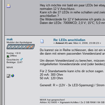
Hey ich möchte mir bald ein paar LEDs bei eb
normalen 12 V Anschluss.
Kann ich die 27 LEDs in reihe schalten und zw
anschließen ?
Die Widerstände für 12 V bekomme ich gratis 
Daten der LEDs: 7000MCD; 2,0 V; 15°C; 5,0 m
mak
Re: LEDs anschließen
Modder der Apokalypse
«
Antwort #1 am:
März 4, 2008, 15:08:23 »
Du kannst sie in Reihe schliessen, dies ist ein w
Karma: +3/-0
die dann mit einem passenden Vorwiderstand a
Offline
Geschlecht:
Um diesen Vorwiderstand zu berechen, müssen w
Beiträge: 1147
mitgelieferten Vorwiderstände sind (oder beides)
M/A/K
Für 2 Standartwerte kann ichs dir schon sagen.
20 mA: 300 Ohm
50 mA: 120 Ohm
Generell: R = (12V - 3x LED-Spannung) / Strom
M/A/K hat gesprochen!
Athlon X2 6400 + Xigmatek Achilles / 2x 2 GB RAM / 64 G