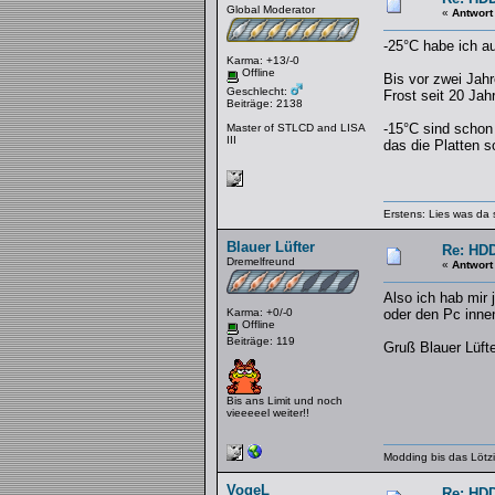
Global Moderator
«
Antwort
-25°C habe ich au
Karma: +13/-0
Offline
Bis vor zwei Jah
Geschlecht:
Frost seit 20 Jah
Beiträge: 2138
-15°C sind schon 
Master of STLCD and LISA
III
das die Platten so
Erstens: Lies was da 
Blauer Lüfter
Re: HDD
Dremelfreund
«
Antwort
Also ich hab mir 
Karma: +0/-0
oder den Pc inne
Offline
Beiträge: 119
Gruß Blauer Lüfte
Bis ans Limit und noch
vieeeeel weiter!!
Modding bis das Lötzi
VogeL
Re: HDD