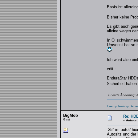
Basis ist allerdi
Bisher keine Pro
Es gibt auch gen
alleine wegen de
In Öl schwimmen 
Umsonst hat so 
Ich würd also ei
edit :
EnduraStar HDDs 
Sicherheit haben
«
Letzte Änderung: 
Enemy Territory Serve
BigMob
Re: HDD
Gast
«
Antwort
-25° im auto? hi
Autositz und der 