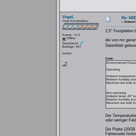
VogeL
Re: HDD
Case-Konstrukteur
«
Antwort
2,5" Festplatten
Karma: +1/-1
Offline
die von mir genan
Geschlecht:
Datenblatt geles
Beiträge: 657
hmmm
Code:
Environmental Charact
Operating
Ambient temperature 
Relative humidity (n
Maximum wet bulb (n
Non-operating
Ambient temp -40° to
Relative humidity (n
Maximum wet bulb (n
Der Temperaturbe
oder weniger Feld
Die Platte (20GB 
Fahrerseite hinte