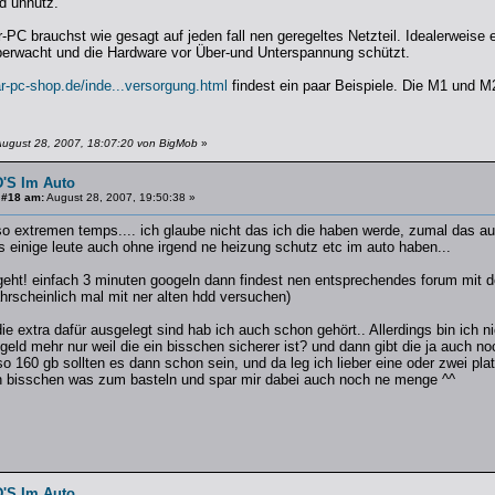
nd unnütz.
-PC brauchst wie gesagt auf jeden fall nen geregeltes Netzteil. Idealerweise
berwacht und die Hardware vor Über-und Unterspannung schützt.
r-pc-shop.de/inde...versorgung.html
findest ein paar Beispiele. Die M1 und M
August 28, 2007, 18:07:20 von BigMob
»
'S Im Auto
 #18 am:
August 28, 2007, 19:50:38 »
 extremen temps.... ich glaube nicht das ich die haben werde, zumal das aut
 einige leute auch ohne irgend ne heizung schutz etc im auto haben...
 geht! einfach 3 minuten googeln dann findest nen entsprechendes forum mit 
rscheinlich mal mit ner alten hdd versuchen)
ie extra dafür ausgelegt sind hab ich auch schon gehört.. Allerdings bin ich n
geld mehr nur weil die ein bisschen sicherer ist? und dann gibt die ja auch no
o 160 gb sollten es dann schon sein, und da leg ich lieber eine oder zwei pla
h bisschen was zum basteln und spar mir dabei auch noch ne menge ^^
'S Im Auto