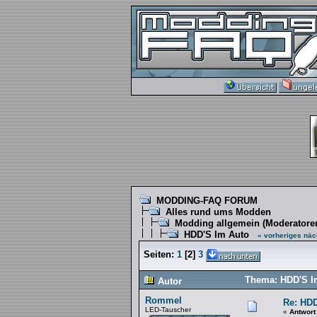
MODDING-FAQ FORUM
Alles rund ums Modden
Modding allgemein
(Moderatore
HDD'S Im Auto
« vorheriges
näc
Seiten:
1
[
2
]
3
Thema: HDD'S I
Autor
Rommel
Re: HDD
LED-Tauscher
«
Antwort