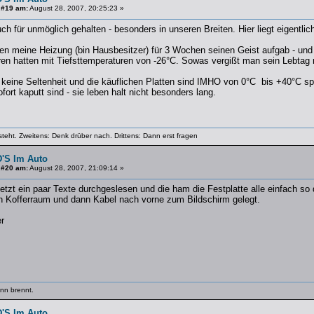
 #19 am:
August 28, 2007, 20:25:23 »
ch für unmöglich gehalten - besonders in unseren Breiten. Hier liegt eigentlich
ren meine Heizung (bin Hausbesitzer) für 3 Wochen seinen Geist aufgab - un
ren hatten mit Tiefsttemperaturen von -26°C. Sowas vergißt man sein Lebtag 
keine Seltenheit und die käuflichen Platten sind IMHO von 0°C bis +40°C spez
fort kaputt sind - sie leben halt nicht besonders lang.
steht. Zweitens: Denk drüber nach. Drittens: Dann erst fragen
'S Im Auto
 #20 am:
August 28, 2007, 21:09:14 »
jetzt ein paar Texte durchgeslesen und die ham die Festplatte alle einfach s
n Kofferraum und dann Kabel nach vorne zum Bildschirm gelegt.
r
nn brennt.
'S Im Auto