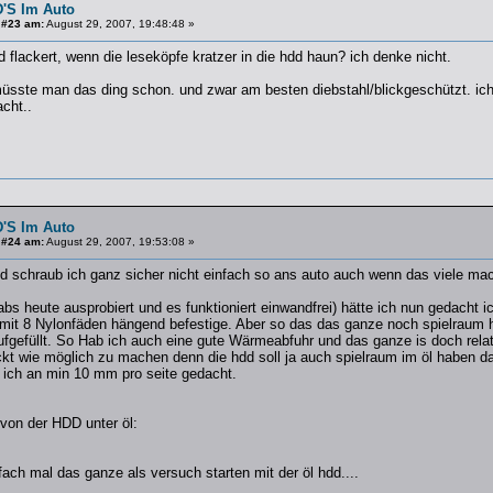
'S Im Auto
 #23 am:
August 29, 2007, 19:48:48 »
d flackert, wenn die leseköpfe kratzer in die hdd haun? ich denke nicht.
müsste man das ding schon. und zwar am besten diebstahl/blickgeschützt. ic
cht..
'S Im Auto
 #24 am:
August 29, 2007, 19:53:08 »
 schraub ich ganz sicher nicht einfach so ans auto auch wenn das viele mach
bs heute ausprobiert und es funktioniert einwandfrei) hätte ich nun gedacht 
e mit 8 Nylonfäden hängend befestige. Aber so das das ganze noch spielraum 
ufgefüllt. So Hab ich auch eine gute Wärmeabfuhr und das ganze is doch rela
t wie möglich zu machen denn die hdd soll ja auch spielraum im öl haben d
 ich an min 10 mm pro seite gedacht.
 von der HDD unter öl:
fach mal das ganze als versuch starten mit der öl hdd....