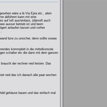
esehen wäre a là Via Epia etc., alein
rme abführen kann mit eine
 auf luft aus/einlass, (dämoft auch
ware ausser betrieb ist und beim
ögert anlaufen lassen und vorher
..
ufwand bzw zu unsicher, denn sollte sowas
enendes kommplett in die mittelkonsole
igen schalter etc die dann mit dem ganzen
raucht der rechner ned leisten. Das
stet ned das ich danach alle paar wochen
s hdd gehäuse bauen und das einfach mal