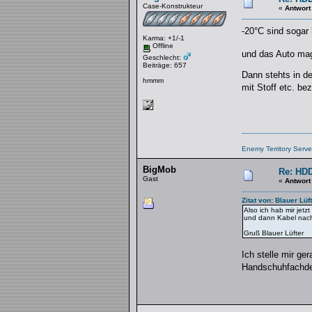
Case-Konstrukteur
«
Antwort
-20°C sind sogar 
Karma: +1/-1
Offline
und das Auto mag
Geschlecht:
Beiträge: 657
Dann stehts in d
hmmm
mit Stoff etc. be
Enemy Territory Serve
BigMob
Re: HDD
Gast
«
Antwort
Zitat von: Blauer Lü
Also ich hab mir jet
und dann Kabel nach 
Gruß Blauer Lüfter
Ich stelle mir ge
Handschuhfachde