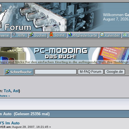
Willkommen
Ga
August 7, 2026
n:
TzA
,
Ast
)
hstes »
m Auto (Gelesen 25356 mal)
'S Im Auto
 #15 am:
August 28, 2007, 16:21:45 »