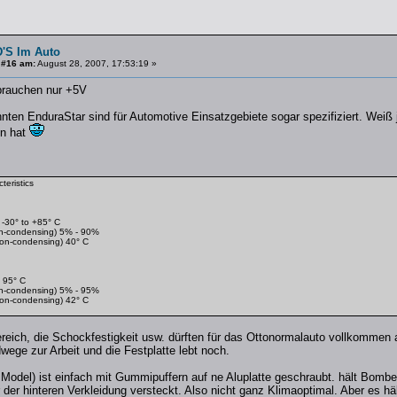
'S Im Auto
 #16 am:
August 28, 2007, 17:53:19 »
 brauchen nur +5V
nten EnduraStar sind für Automotive Einsatzgebiete sogar spezifiziert. Weiß 
en hat
eristics
-30° to +85° C
on-condensing) 5% - 90%
on-condensing) 40° C
 95° C
on-condensing) 5% - 95%
on-condensing) 42° C
reich, die Schockfestigkeit usw. dürften für das Ottonormalauto vollkommen 
wege zur Arbeit und die Festplatte lebt noch.
Model) ist einfach mit Gummipuffern auf ne Aluplatte geschraubt. hält Bombe
r der hinteren Verkleidung versteckt. Also nicht ganz Klimaoptimal. Aber es häl