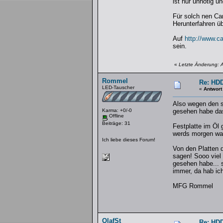
ist nur unnötig u
Für solch nen Car
Herunterfahren ü
Auf
http://www.ca
sein.
«
Letzte Änderung: 
Rommel
Re: HDD
LED-Tauscher
«
Antwort
Also wegen den so
Karma: +0/-0
gesehen habe das
Offline
Beiträge: 31
Festplatte im Öl
werds morgen wah
Ich liebe dieses Forum!
Von den Platten d
sagen! Sooo viel 
gesehen habe... s
immer, da hab ic
MFG Rommel
OlafSt
Re: HDD