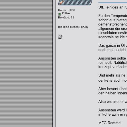
Uff.. einiges an
Karma: +0/-0
Offline
Zu den Temperatur
Beiträge: 31
schon aus platzg
demenstprechend 
Ich liebe dieses Forum!
allgemein die ers
einschlaten erwär
irgendwie ne kle
Das ganze in Öl z
doch mal undicht 
Ansonsten sollte
rein soll. Natür
konzept veränder
Und mehr als ne 
denke is auch noc
Aber bevors über
den halben innenr
Also wie immer wie
Ansonsten werd i
in kofferaum ein 
MFG Rommel