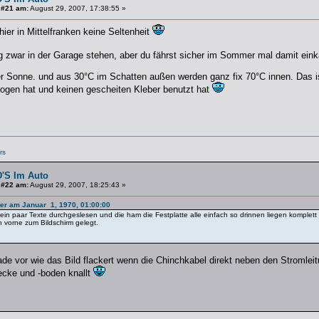
 #21 am:
August 29, 2007, 17:38:55 »
hier in Mittelfranken keine Seltenheit
 zwar in der Garage stehen, aber du fährst sicher im Sommer mal damit eink
er Sonne. und aus 30°C im Schatten außen werden ganz fix 70°C innen. Das i
zogen hat und keinen gescheiten Kleber benutzt hat
rs
'S Im Auto
 #22 am:
August 29, 2007, 18:25:43 »
fter am Januar 1, 1970, 01:00:00
zt ein paar Texte durchgeslesen und die ham die Festplatte alle einfach so drinnen liegen kompl
vorne zum Bildschirm gelegt.
rade vor wie das Bild flackert wenn die Chinchkabel direkt neben den Stromle
cke und -boden knallt