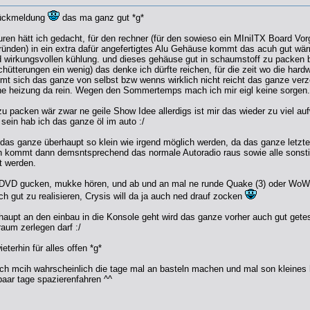
 rückmeldung
das ma ganz gut *g*
en hätt ich gedacht, für den rechner (für den sowieso ein MIniITX Board Vorg
ründen) in ein extra dafür angefertigtes Alu Gehäuse kommt das acuh gut wä
wirkungsvollen kühlung. und dieses gehäuse gut in schaumstoff zu packen bis
chütterungen ein wenig) das denke ich dürfte reichen, für die zeit wo die hard
mt sich das ganze von selbst bzw wenns wirklich nicht reicht das ganze verz
ine heizung da rein. Wegen den Sommertemps mach ich mir eigl keine sorgen.
u packen wär zwar ne geile Show Idee allerdigs ist mir das wieder zu viel a
sein hab ich das ganze öl im auto :/
 das ganze überhaupt so klein wie irgend möglich werden, da das ganze letzt
lich kommt dann demsntsprechend das normale Autoradio raus sowie alle sonst
t werden.
DVD gucken, mukke hören, und ab und an mal ne runde Quake (3) oder WoW b
h gut zu realisieren, Crysis will da ja auch ned drauf zocken
haupt an den einbau in die Konsole geht wird das ganze vorher auch gut gete
aum zerlegen darf :/
terhin für alles offen *g*
ch mcih wahrscheinlich die tage mal an basteln machen und mal son kleine
paar tage spazierenfahren ^^