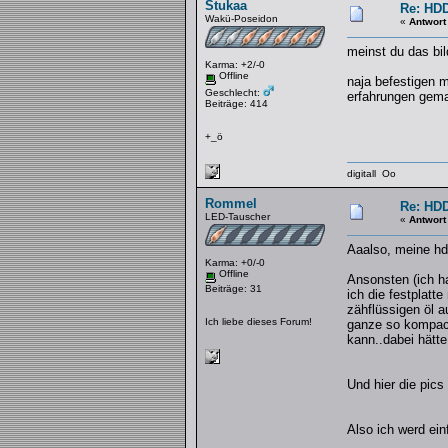
Stukaa
Re: HDD
Wakü-Poseidon
«
Antwort
meinst du das bil
Karma: +2/-0
Offline
naja befestigen 
Geschlecht:
erfahrungen gema
Beiträge: 414
+_ö
digitall Oo
Rommel
Re: HDD
LED-Tauscher
«
Antwort
Aaalso, meine hdd
Karma: +0/-0
Offline
Ansonsten (ich ha
Beiträge: 31
ich die festplatt
zähflüssigen öl a
Ich liebe dieses Forum!
ganze so kompack
kann..dabei hätte
Und hier die pics
Also ich werd ein