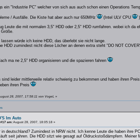
ngs ein "Industrie PC" welcher von sich aus auch schon einen Operations Temp
bleme / Ausfälle. Die Kiste hat aber auch nur 650MHz
(Intel ULV CPU
)
ug Leute die mit normalen 3,5" HDD oder 2,5" HDD rumfahren. wobei ich da eh
r Größe.
lassen würde ich keine HDD, das überlebt sie nicht lange.
ne HDD zumindest nicht diese Löcher an denen extra steht "DO NOT COVER
nfach ma ne 2,5" HDD organisieren und die spazieren fahren
sind leider mittlerweile relativ schwierig zu bekommen und haben ihren Pre
 eben ihren Preis
August 28, 2007, 17:58:11 von VogeL
»
rs
'S Im Auto
 #17 am:
August 28, 2007, 18:05:18 »
er in deutschland? Zumindest in NRW nicht. Ich kenne Leute die haben ihre 
läuft seit jahren. Die HDD sitzt wie gesagt auf Öldruckstoßdämpfern. Meiner 