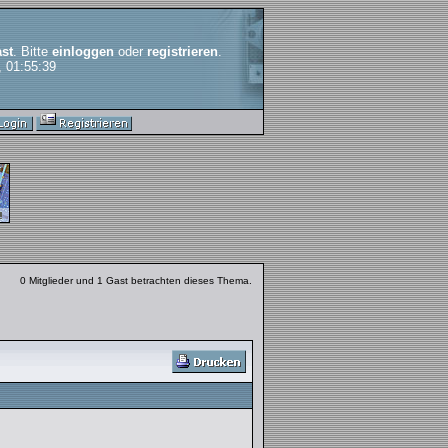
st
. Bitte
einloggen
oder
registrieren
.
, 01:55:39
0 Mitglieder und 1 Gast betrachten dieses Thema.