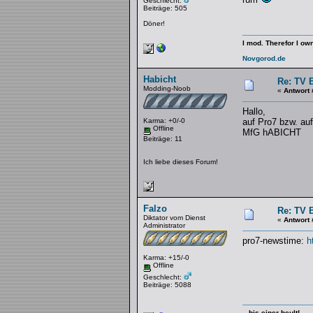
Geschlecht:
Beiträge: 505
Döner!
I mod. Therefor I own
Novgorod.de
Habicht
Re: TV B
Modding-Noob
«
Antwort 
Hallo,
Karma: +0/-0
auf Pro7 bzw. au
Offline
MfG hABICHT
Beiträge: 11
Ich liebe dieses Forum!
Falzo
Re: TV B
Diktator vom Dienst
«
Antwort 
Administrator
pro7-newstime:
h
Karma: +15/-0
Offline
Geschlecht:
Beiträge: 5088
...bis einer heult!