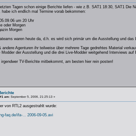
etzten Tagen schon einige Berichte liefen - wie z.B. SAT1 18:30, SAT1 Die
. habe ich endlich mal Termine vorab bekommen:
05.09.06 um 20 Uhr
te oder Morgen
azin Morgen
ateams waren heute da, d.h. es wird sich primär um die Ausstellung und das 
andere Agenturen ihr teilweise über mehrere Tage gedrehtes Material verkaufe
ie Modder der Ausstellung und die drei Live-Modder weitgehend Interviews au
irgendwer TV-Berichte mitbekommt, am besten hier rein posten!
Berichte
 #1 am:
September 5, 2006, 21:25:13 »
der von RTL2 ausgestrahlt wurde:
g-faq.de/ifa-... 2006-09-05.avi