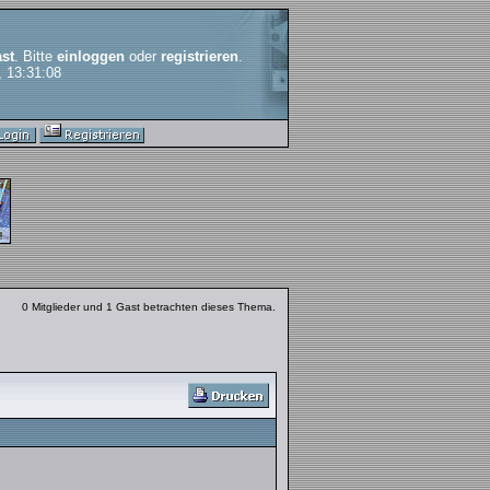
st
. Bitte
einloggen
oder
registrieren
.
, 13:31:08
0 Mitglieder und 1 Gast betrachten dieses Thema.