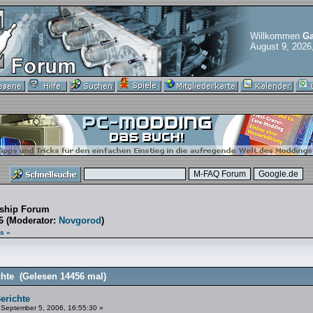
Willkommen
Ga
August 9, 2026
nship Forum
6
(Moderator:
Novgorod
)
s »
hte (Gelesen 14456 mal)
erichte
September 5, 2006, 16:55:30 »