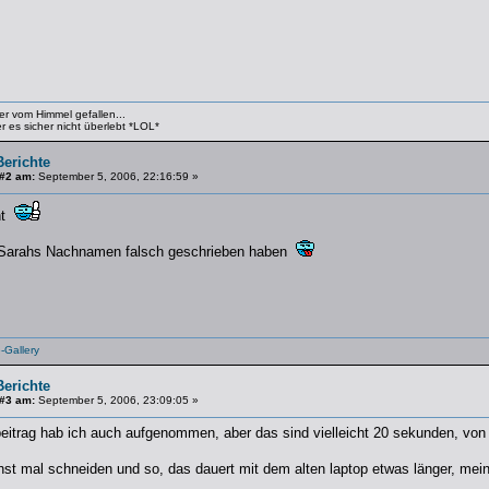
er vom Himmel gefallen...
 es sicher nicht überlebt *LOL*
Berichte
 #2 am:
September 5, 2006, 22:16:59 »
ht
e Sarahs Nachnamen falsch geschrieben haben
Gallery
Berichte
 #3 am:
September 5, 2006, 23:09:05 »
beitrag hab ich auch aufgenommen, aber das sind vielleicht 20 sekunden, von
t mal schneiden und so, das dauert mit dem alten laptop etwas länger, mein 