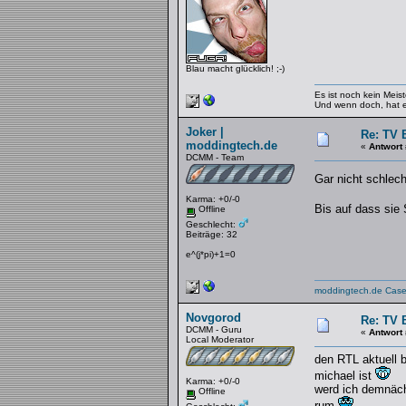
Blau macht glücklich! ;-)
Es ist noch kein Meist
Und wenn doch, hat er
Joker |
Re: TV 
moddingtech.de
«
Antwort
DCMM - Team
Gar nicht schlec
Karma: +0/-0
Bis auf dass si
Offline
Geschlecht:
Beiträge: 32
e^(j*pi)+1=0
moddingtech.de Case-
Novgorod
Re: TV 
DCMM - Guru
«
Antwort
Local Moderator
den RTL aktuell 
michael ist
Karma: +0/-0
werd ich demnächs
Offline
rum