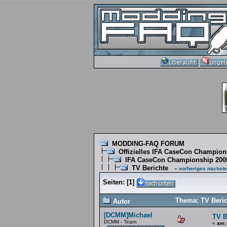
MODDING-FAQ FORUM
Offizielles IFA CaseCon Champio
IFA CaseCon Championship 200
TV Berichte
« vorheriges
nächste
Seiten:
[
1
]
Thema: TV Beric
Autor
[DCMM]Michael
TV B
DCMM - Team
«
am: