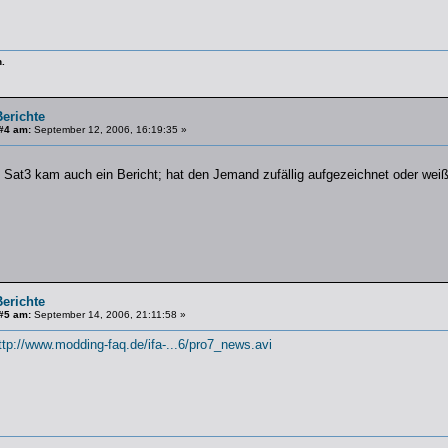
.
erichte
#4 am:
September 12, 2006, 16:19:35 »
f Sat3 kam auch ein Bericht; hat den Jemand zufällig aufgezeichnet oder we
erichte
#5 am:
September 14, 2006, 21:11:58 »
ttp://www.modding-faq.de/ifa-...6/pro7_news.avi