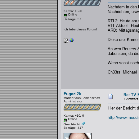
Nachdem in den l
Karma: +0/-0
Nachrichten, usw
Offline
Beiträge: 57
RTL2: Heute am 
RTL Aktuell: Heu
Ich liebe dieses Forum!
ARD: Mittagsmag
Diese drei Kamer
An wen Reuters & 
dabei sein, da d
Wenn sonst noch 
Ch33rs, Michael
Fugazi2k
Re: TV 
Modder aus Leidenschaft
«
Antwort
Administrator
Hier der Bericht 
Karma: +10/-0
http://www.moddin
Offline
Geschlecht:
Beiträge: 417