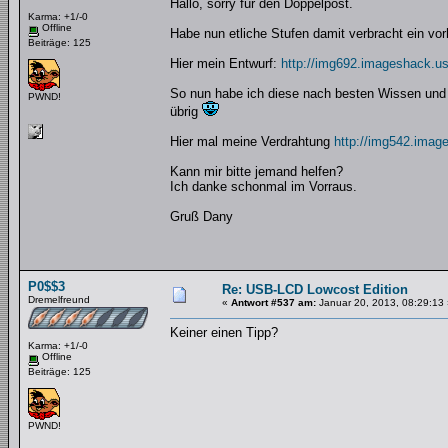
Hallo, sorry für den Doppelpost.
Karma: +1/-0
Offline
Habe nun etliche Stufen damit verbracht ein v
Beiträge: 125
Hier mein Entwurf:
http://img692.imageshack.u
So nun habe ich diese nach besten Wissen und
PWND!
übrig
Hier mal meine Verdrahtung
http://img542.image
Kann mir bitte jemand helfen?
Ich danke schonmal im Vorraus.
Gruß Dany
P0$$3
Re: USB-LCD Lowcost Edition
Dremelfreund
«
Antwort #537 am:
Januar 20, 2013, 08:29:13 
Keiner einen Tipp?
Karma: +1/-0
Offline
Beiträge: 125
PWND!