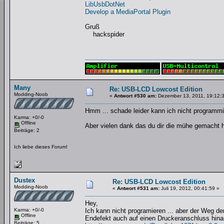
LibUsbDotNet
Develop a MediaPortal Plugin
Gruß
hackspider
Many
Re: USB-LCD Lowcost Edition
Modding-Noob
«
Antwort #530 am:
Dezember 13, 2011, 19:12:
Hmm ... schade leider kann ich nicht programmi
Karma: +0/-0
Offline
Aber vielen dank das du dir die mühe gemacht h
Beiträge: 2
Ich liebe dieses Forum!
Dustex
Re: USB-LCD Lowcost Edition
Modding-Noob
«
Antwort #531 am:
Juli 19, 2012, 00:41:59 »
Hey,
Karma: +0/-0
Ich kann nicht programieren ... aber der Weg de
Offline
Endefekt auch auf einen Druckeranschluss hinau
Beiträge: 5