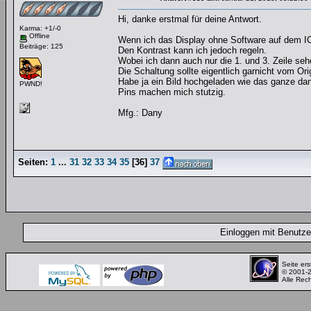
Hi, danke erstmal für deine Antwort.
Karma: +1/-0
Offline
Wenn ich das Display ohne Software auf dem I
Beiträge: 125
Den Kontrast kann ich jedoch regeln.
Wobei ich dann auch nur die 1. und 3. Zeile seh
Die Schaltung sollte eigentlich garnicht vom O
Habe ja ein Bild hochgeladen wie das ganze dann 
PWND!
Pins machen mich stutzig.
Mfg.: Dany
Seiten:
1
...
31
32
33
34
35
[
36
]
37
Einloggen mit Benut
Seite ers
© 2001-
Alle Rec