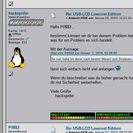
hackspider
Re: USB-LCD Lowcost Edition
Wakü-Poseidon
«
Antwort #538 am:
Januar 20, 2013, 11:21:41 
Hallo P0$$3 ,
Karma: +4/-0
Offline
bestimmt können wir dir bei deinem Problem hel
Geschlecht:
was für ein Problem es sich handelt.
Beiträge: 412
Mit der Aussage:
Zitat von: P0$$3 am Januar 1, 1970, 01:00:00
So nun habe ich diese nach besten Wissen und Gewissen 
lässt sich einfach nicht viel anfangen
.
Wenn du beschreibst was du bisher gemacht has
dir mit Sicherheit weiterhelfen.
Viele Grüße
hackspider
P0$$3
Re: USB-LCD Lowcost Edition
Dremelfreund
«
Antwort #539 am:
Januar 21, 2013, 03:22:50 