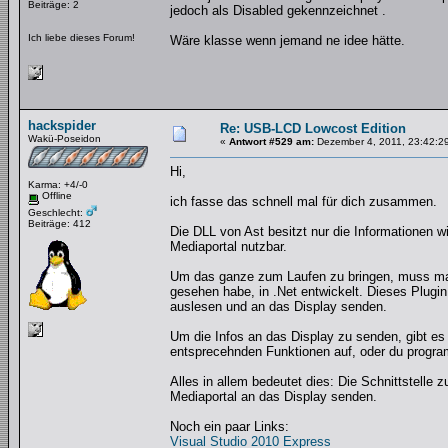
Beiträge: 2
jedoch als Disabled gekennzeichnet .
Ich liebe dieses Forum!
Wäre klasse wenn jemand ne idee hätte.
hackspider
Re: USB-LCD Lowcost Edition
Wakü-Poseidon
«
Antwort #529 am:
Dezember 4, 2011, 23:42:2
Hi,
Karma: +4/-0
Offline
ich fasse das schnell mal für dich zusammen.
Geschlecht:
Beiträge: 412
Die DLL von Ast besitzt nur die Informationen wi
Mediaportal nutzbar.
Um das ganze zum Laufen zu bringen, muss man e
gesehen habe, in .Net entwickelt. Dieses Plugi
auslesen und an das Display senden.
Um die Infos an das Display zu senden, gibt es 
entsprecehnden Funktionen auf, oder du progra
Alles in allem bedeutet dies: Die Schnittstelle
Mediaportal an das Display senden.
Noch ein paar Links:
Visual Studio 2010 Express