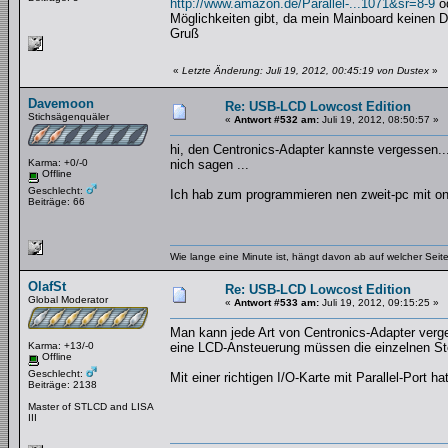
http://www.amazon.de/Parallel-...1071&sr=8-9
o
Möglichkeiten gibt, da mein Mainboard keinen 
Gruß
«
Letzte Änderung: Juli 19, 2012, 00:45:19 von Dustex
»
Davemoon
Re: USB-LCD Lowcost Edition
Stichsägenquäler
«
Antwort #532 am:
Juli 19, 2012, 08:50:57 »
hi, den Centronics-Adapter kannste vergessen...
Karma: +0/-0
nich sagen ...
Offline
Geschlecht:
Ich hab zum programmieren nen zweit-pc mit on
Beiträge: 66
Wie lange eine Minute ist, hängt davon ab auf welcher Seite
OlafSt
Re: USB-LCD Lowcost Edition
Global Moderator
«
Antwort #533 am:
Juli 19, 2012, 09:15:25 »
Man kann jede Art von Centronics-Adapter verge
Karma: +13/-0
eine LCD-Ansteuerung müssen die einzelnen Ste
Offline
Geschlecht:
Mit einer richtigen I/O-Karte mit Parallel-Port
Beiträge: 2138
Master of STLCD and LISA
III