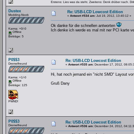
Erstens: Lies was da steht. Zweitens: Denk drüber nach. Dri
Dustex
Re: USB-LCD Lowcost Edition
Modding-Noob
«
Antwort #534 am:
Juli 19, 2012, 13:40:12 »
Ok danke für die schnellen antworten
Karma: +0/-0
Ich denke ich werde es mal mit ner PCI karte v
Offline
Beiträge: 5
P0$$3
Re: USB-LCD Lowcost Edition
Dremelfreund
«
Antwort #535 am:
Dezember 17, 2012, 08:05:
Hi, hat noch jemand ein "nicht SMD" Layout von 
Karma: +1/-0
Offline
Gruß Dany
Beiträge: 125
PWND!
P0$$3
Re: USB-LCD Lowcost Edition
Dremelfreund
«
Antwort #536 am:
Dezember 24, 2012, 04:11: