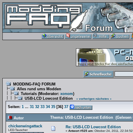
MODDING-FAQ FORUM
Alles rund ums Modden
Tutorials
(Moderator:
xonom
)
USB-LCD Lowcost Edition
« vorheriges
nächstes »
Seiten:
1
...
31
32
33
34
35
[
36
]
37
Thema: USB-LCD Lowcost Edition (Gelesen 
Autor
chickenwingattack
Re: USB-LCD Lowcost Edition
LED-Tauscher
«
Antwort #525 am:
Oktober 24, 2011, 22:34:52