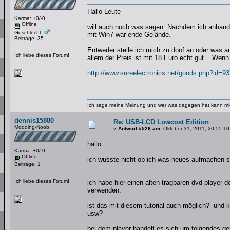
Hallo Leute
Karma: +0/-0
Offline
will auch noch was sagen. Nachdem ich anhand 
Geschlecht:
mit Win7 war ende Gelände.
Beiträge: 35
Entweder stelle ich mich zu doof an oder was an
Ich liebe dieses Forum!
allem der Preis ist mit 18 Euro echt gut... W
http://www.sureelectronics.net/goods.php?id=93
Ich sage meine Meinung und wer was dagegen hat kann mic
dennis15880
Re: USB-LCD Lowcost Edition
Modding-Noob
«
Antwort #526 am:
Oktober 31, 2011, 20:55:10
hallo
Karma: +0/-0
Offline
ich wusste nicht ob ich was neues aufmachen so
Beiträge: 1
Ich liebe dieses Forum!
ich habe hier einen alten tragbaren dvd player d
verwenden.
ist das mit diesem tutorial auch möglich? und 
usw?
bei dem player handelt es sich um folgendes g