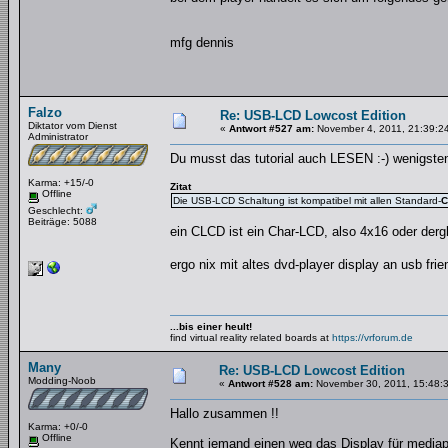
mfg dennis
Falzo
Re: USB-LCD Lowcost Edition
Diktator vom Dienst
«
Antwort #527 am:
November 4, 2011, 21:39:2
Administrator
Du musst das tutorial auch LESEN :-) wenigsten
Karma: +15/-0
Zitat
Offline
Die USB-LCD Schaltung ist kompatibel mit allen Standard-
C
Geschlecht:
Beiträge: 5088
ein CLCD ist ein Char-LCD, also 4x16 oder derg
ergo nix mit altes dvd-player display an usb fr
...bis einer heult!
find virtual reality related boards at
https://vrforum.de
Many
Re: USB-LCD Lowcost Edition
Modding-Noob
«
Antwort #528 am:
November 30, 2011, 15:48:
Hallo zusammen !!
Karma: +0/-0
Offline
Kennt jemand einen weg das Display für mediapor