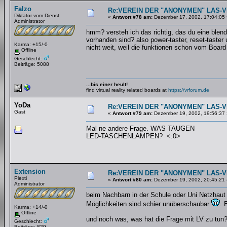
Falzo
Re:VEREIN DER "ANONYMEN" LAS-
Diktator vom Dienst
«
Antwort #78 am:
Dezember 17, 2002, 17:04:05 
Administrator
hmm? versteh ich das richtig, das du eine blen
vorhanden sind? also power-taster, reset-tast
Karma: +15/-0
nicht weit, weil die funktionen schon vom Board 
Offline
Geschlecht:
Beiträge: 5088
...bis einer heult!
find virtual reality related boards at
https://vrforum.de
YoDa
Re:VEREIN DER "ANONYMEN" LAS-
Gast
«
Antwort #79 am:
Dezember 19, 2002, 19:56:37 
Mal ne andere Frage. WAS TAUGEN
LED-TASCHENLAMPEN? <:0>
Extension
Re:VEREIN DER "ANONYMEN" LAS-
Plexti
«
Antwort #80 am:
Dezember 19, 2002, 20:45:21 
Administrator
beim Nachbarn in der Schule oder Uni Netzhaut 
Möglichkeiten sind schier unüberschaubar
. 
Karma: +14/-0
Offline
und noch was, was hat die Frage mit LV zu tun
Geschlecht:
Beiträge: 829