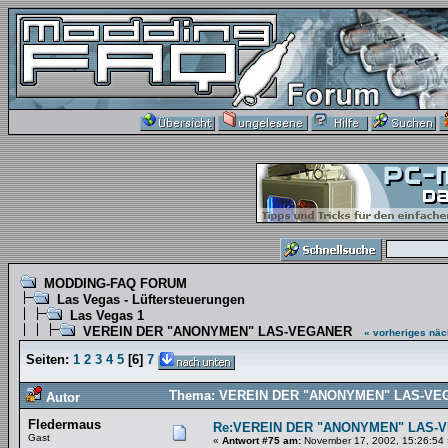
MODDING-FAQ FORUM
Las Vegas - Lüftersteuerungen
Las Vegas 1
VEREIN DER "ANONYMEN" LAS-VEGANER
« vorheriges
näc
Seiten:
1
2
3
4
5
[
6
]
7
Thema: VEREIN DER "ANONYMEN" LAS-VEGA
Autor
Fledermaus
Re:VEREIN DER "ANONYMEN" LAS-
Gast
«
Antwort #75 am:
November 17, 2002, 15:26:54 