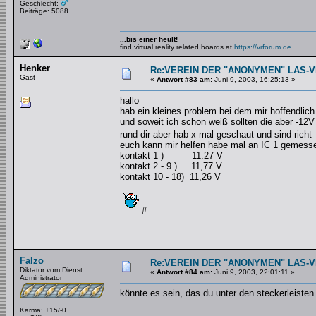
Geschlecht:
Beiträge: 5088
...bis einer heult!
find virtual reality related boards at
https://vrforum.de
Henker
Re:VEREIN DER "ANONYMEN" LAS-
Gast
«
Antwort #83 am:
Juni 9, 2003, 16:25:13 »
hallo
hab ein kleines problem bei dem mir hoffendlich 
und soweit ich schon weiß sollten die aber -12
rund dir aber hab x mal geschaut und sind richt
euch kann mir helfen habe mal an IC 1 gemesse
kontakt 1 ) 11.27 V
kontakt 2 - 9 ) 11,77 V
kontakt 10 - 18) 11,26 V
#
Falzo
Re:VEREIN DER "ANONYMEN" LAS-
Diktator vom Dienst
«
Antwort #84 am:
Juni 9, 2003, 22:01:11 »
Administrator
könnte es sein, das du unter den steckerleisten
Karma: +15/-0