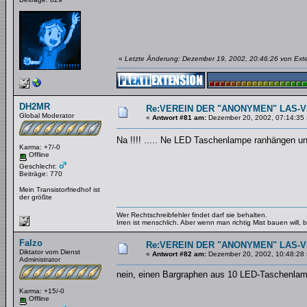
«
Letzte Änderung: Dezember 19, 2002, 20:46:26 von Ext
DH2MR
Re:VEREIN DER "ANONYMEN" LAS-
Global Moderator
«
Antwort #81 am:
Dezember 20, 2002, 07:14:35 
Na !!!! ..... Ne LED Taschenlampe ranhängen u
Karma: +7/-0
Offline
Geschlecht:
Beiträge: 770
Mein Transistorfriedhof ist
der größte
Wer Rechtschreibfehler findet darf sie behalten.
Irren ist menschlich. Aber wenn man richtig Mist bauen will
Falzo
Re:VEREIN DER "ANONYMEN" LAS-
Diktator vom Dienst
«
Antwort #82 am:
Dezember 20, 2002, 10:48:28 
Administrator
nein, einen Bargraphen aus 10 LED-Taschenlam
Karma: +15/-0
Offline