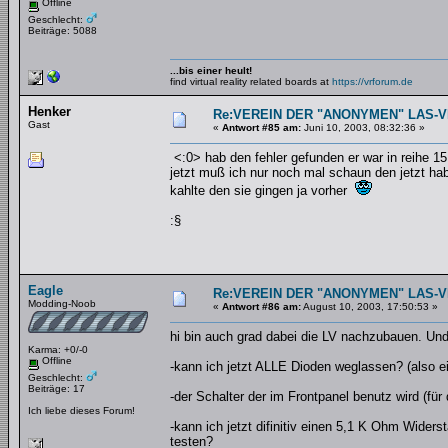
Offline
Geschlecht:
Beiträge: 5088
...bis einer heult!
find virtual reality related boards at
https://vrforum.de
Henker
Re:VEREIN DER "ANONYMEN" LAS-
Gast
«
Antwort #85 am:
Juni 10, 2003, 08:32:36 »
<:0> hab den fehler gefunden er war in reihe 15
jetzt muß ich nur noch mal schaun den jetzt hab
kahlte den sie gingen ja vorher
:§
Eagle
Re:VEREIN DER "ANONYMEN" LAS-
Modding-Noob
«
Antwort #86 am:
August 10, 2003, 17:50:53 »
hi bin auch grad dabei die LV nachzubauen. Und s
Karma: +0/-0
Offline
-kann ich jetzt ALLE Dioden weglassen? (also 
Geschlecht:
Beiträge: 17
-der Schalter der im Frontpanel benutz wird (fü
Ich liebe dieses Forum!
-kann ich jetzt difinitiv einen 5,1 K Ohm Wider
testen?