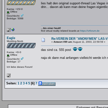
lies halt den original support-thread Las Vegas i
drin... davon ab kann man deine fragen eigentlic
Karma: +15/-0
Offline
Geschlecht:
Beiträge: 5088
...bis einer heult!
find virtual reality related boards at
https://vrforum.de
Eagle
Re:VEREIN DER "ANONYMEN" LAS-
Modding-Noob
«
Antwort #89 am:
August 11, 2003, 22:59:59 »
das sind ca. 555 post
Karma: +0/-0
Offline
naja ok dann mal anfangen vielleicht werde ich 
Geschlecht:
Beiträge: 17
Ich liebe dieses Forum!
Seiten:
1
2
3
4
5
[
6
]
7
Einloggen mit Benut