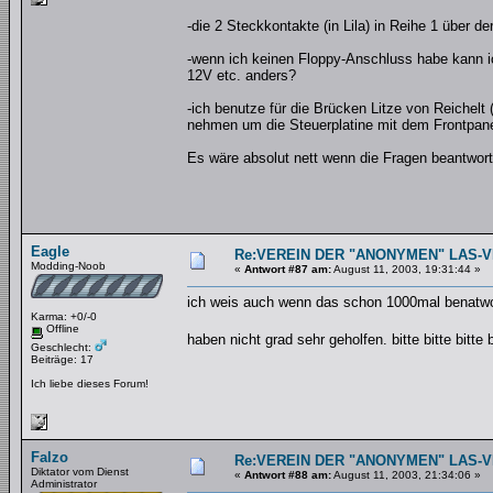
-die 2 Steckkontakte (in Lila) in Reihe 1 über de
-wenn ich keinen Floppy-Anschluss habe kann 
12V etc. anders?
-ich benutze für die Brücken Litze von Reichelt
nehmen um die Steuerplatine mit dem Frontpanel
Es wäre absolut nett wenn die Fragen beantw
Eagle
Re:VEREIN DER "ANONYMEN" LAS-
Modding-Noob
«
Antwort #87 am:
August 11, 2003, 19:31:44 »
ich weis auch wenn das schon 1000mal benatwort
Karma: +0/-0
Offline
haben nicht grad sehr geholfen. bitte bitte bitte 
Geschlecht:
Beiträge: 17
Ich liebe dieses Forum!
Falzo
Re:VEREIN DER "ANONYMEN" LAS-
Diktator vom Dienst
«
Antwort #88 am:
August 11, 2003, 21:34:06 »
Administrator