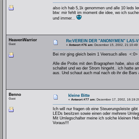
also ich hab 5,1k genommen und alle 10 leds l
btw: mir fehlt im moment die idee, wo ich suche
und immer...
HeavenWarrior
Re:VEREIN DER "ANONYMEN" LAS-
Gast
«
Antwort #76 am:
Dezember 15, 2002, 21:10:49 
Bei mir ging gleich beim 1 Veersuch alles <:0>
Alle die Probs mit den Bragraphen habe, also o
schaltet und wo der Strom hingeht.. ich hatte 
aus. Und schaut auch mal nach ob ihr die Bars au
Benno
kleine Bitte
Gast
«
Antwort #77 am:
Dezember 17, 2002, 16:19:2
Ich will nur fragen ob eine Steuerungsleiste gib
LEDs besitzen sowie einen oder mehrere Umleg
Mit Umlegschalter meine ich solche kleinen Heb
Voraus!!!