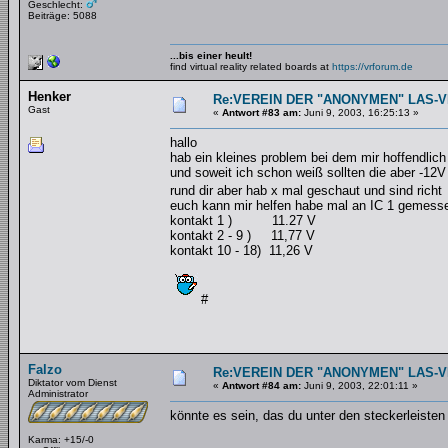
Geschlecht:
Beiträge: 5088
...bis einer heult!
find virtual reality related boards at
https://vrforum.de
Henker
Re:VEREIN DER "ANONYMEN" LAS-
Gast
«
Antwort #83 am:
Juni 9, 2003, 16:25:13 »
hallo
hab ein kleines problem bei dem mir hoffendlich 
und soweit ich schon weiß sollten die aber -12
rund dir aber hab x mal geschaut und sind richt
euch kann mir helfen habe mal an IC 1 gemesse
kontakt 1 ) 11.27 V
kontakt 2 - 9 ) 11,77 V
kontakt 10 - 18) 11,26 V
#
Falzo
Re:VEREIN DER "ANONYMEN" LAS-
Diktator vom Dienst
«
Antwort #84 am:
Juni 9, 2003, 22:01:11 »
Administrator
könnte es sein, das du unter den steckerleisten
Karma: +15/-0