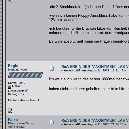
-die 2 Steckkontakte (in Lila) in Reihe 1 über de
-wenn ich keinen Floppy-Anschluss habe kann 
12V etc. anders?
-ich benutze für die Brücken Litze von Reichelt
nehmen um die Steuerplatine mit dem Frontpanel
Es wäre absolut nett wenn die Fragen beantw
Eagle
Re:VEREIN DER "ANONYMEN" LAS-
Modding-Noob
«
Antwort #87 am:
August 11, 2003, 19:31:44 »
ich weis auch wenn das schon 1000mal benatwort
Karma: +0/-0
Offline
haben nicht grad sehr geholfen. bitte bitte bitte 
Geschlecht:
Beiträge: 17
Ich liebe dieses Forum!
Falzo
Re:VEREIN DER "ANONYMEN" LAS-
Diktator vom Dienst
«
Antwort #88 am:
August 11, 2003, 21:34:06 »
Administrator