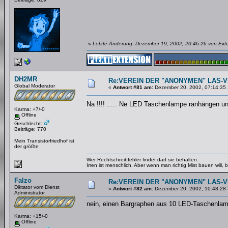
«
Letzte Änderung: Dezember 19, 2002, 20:46:26 von Ext
DH2MR
Re:VEREIN DER "ANONYMEN" LAS-
Global Moderator
«
Antwort #81 am:
Dezember 20, 2002, 07:14:35 
Na !!!! ..... Ne LED Taschenlampe ranhängen u
Karma: +7/-0
Offline
Geschlecht:
Beiträge: 770
Mein Transistorfriedhof ist
der größte
Wer Rechtschreibfehler findet darf sie behalten.
Irren ist menschlich. Aber wenn man richtig Mist bauen will
Falzo
Re:VEREIN DER "ANONYMEN" LAS-
Diktator vom Dienst
«
Antwort #82 am:
Dezember 20, 2002, 10:48:28 
Administrator
nein, einen Bargraphen aus 10 LED-Taschenlam
Karma: +15/-0
Offline