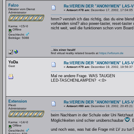
Falzo
Re:VEREIN DER "ANONYMEN" LAS-
Diktator vom Dienst
«
Antwort #78 am:
Dezember 17, 2002, 17:04:05 
Administrator
hmm? versteh ich das richtig, das du eine blen
vorhanden sind? also power-taster, reset-tast
Karma: +15/-0
nicht weit, weil die funktionen schon vom Board 
Offline
Geschlecht:
Beiträge: 5088
...bis einer heult!
find virtual reality related boards at
https://vrforum.de
YoDa
Re:VEREIN DER "ANONYMEN" LAS-
Gast
«
Antwort #79 am:
Dezember 19, 2002, 19:56:37 
Mal ne andere Frage. WAS TAUGEN
LED-TASCHENLAMPEN? <:0>
Extension
Re:VEREIN DER "ANONYMEN" LAS-
Plexti
«
Antwort #80 am:
Dezember 19, 2002, 20:45:21 
Administrator
beim Nachbarn in der Schule oder Uni Netzhaut 
Möglichkeiten sind schier unüberschaubar
. 
Karma: +14/-0
Offline
und noch was, was hat die Frage mit LV zu tun
Geschlecht:
Beiträge: 829