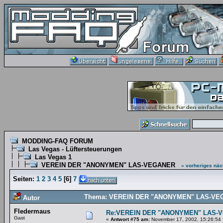
MODDING-FAQ FORUM
Las Vegas - Lüftersteuerungen
Las Vegas 1
VEREIN DER "ANONYMEN" LAS-VEGANER
« vorheriges
näc
Seiten:
1
2
3
4
5
[
6
]
7
Thema: VEREIN DER "ANONYMEN" LAS-VEGA
Autor
Fledermaus
Re:VEREIN DER "ANONYMEN" LAS-
Gast
«
Antwort #75 am:
November 17, 2002, 15:26:54 