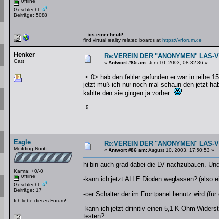
Offline
Geschlecht:
Beiträge: 5088
...bis einer heult!
find virtual reality related boards at
https://vrforum.de
Henker
Re:VEREIN DER "ANONYMEN" LAS-
Gast
«
Antwort #85 am:
Juni 10, 2003, 08:32:36 »
<:0> hab den fehler gefunden er war in reihe 15
jetzt muß ich nur noch mal schaun den jetzt hab
kahlte den sie gingen ja vorher
:§
Eagle
Re:VEREIN DER "ANONYMEN" LAS-
Modding-Noob
«
Antwort #86 am:
August 10, 2003, 17:50:53 »
hi bin auch grad dabei die LV nachzubauen. Und s
Karma: +0/-0
Offline
-kann ich jetzt ALLE Dioden weglassen? (also 
Geschlecht:
Beiträge: 17
-der Schalter der im Frontpanel benutz wird (fü
Ich liebe dieses Forum!
-kann ich jetzt difinitiv einen 5,1 K Ohm Wider
testen?