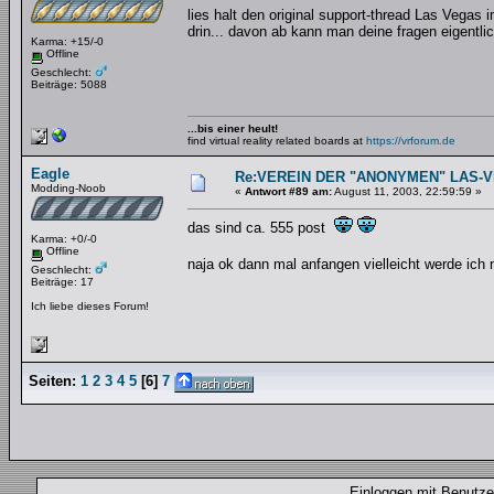
lies halt den original support-thread Las Vegas i
drin... davon ab kann man deine fragen eigentlic
Karma: +15/-0
Offline
Geschlecht:
Beiträge: 5088
...bis einer heult!
find virtual reality related boards at
https://vrforum.de
Eagle
Re:VEREIN DER "ANONYMEN" LAS-
Modding-Noob
«
Antwort #89 am:
August 11, 2003, 22:59:59 »
das sind ca. 555 post
Karma: +0/-0
Offline
naja ok dann mal anfangen vielleicht werde ich 
Geschlecht:
Beiträge: 17
Ich liebe dieses Forum!
Seiten:
1
2
3
4
5
[
6
]
7
Einloggen mit Benut