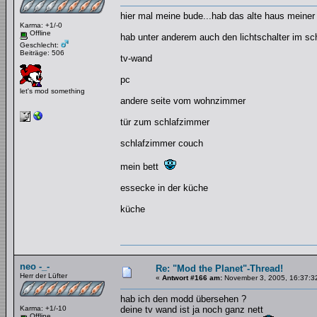
hier mal meine bude...hab das alte haus meiner
Karma: +1/-0
Offline
hab unter anderem auch den lichtschalter im sch
Geschlecht:
Beiträge: 506
tv-wand
pc
let's mod something
andere seite vom wohnzimmer
tür zum schlafzimmer
schlafzimmer couch
mein bett
essecke in der küche
küche
neo -_-
Re: "Mod the Planet"-Thread!
Herr der Lüfter
«
Antwort #166 am:
November 3, 2005, 16:37:3
hab ich den modd übersehen ?
Karma: +1/-10
deine tv wand ist ja noch ganz nett
Offline