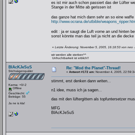
es ist mir auch schon passiert das der Lüfter we
Stange in der Mitte ab gerissen ist
das ganze hat mich dann sehr an so eine waffe 
http://www.ocrana.de/utbible/weapons_ripper.ht
edit : ja er saugt die Luft vorne an und hinten
sonst könnte man das teil ja nicht an die decke
«
Letzte Änderung: November 5, 2005, 16:18:53 von neo -
wir werden alle sterben^^
Unfruchtbarkeit ist erblich!!
BlAcKJeSuS
Re: "Mod the Planet"-Thread!
Stichsägenquäler
«
Antwort #172 am:
November 4, 2005, 22:59:3
stimmt, erst denken dann writen...
Karma: +0/-2
Offline
n1 idee, muss ich ja sagen...
Geschlecht:
Beiträge: 55
das mit den lüftergittern als topfuntersetzer mu
Ja ne is kla!
MFG
BlAcKJeSuS