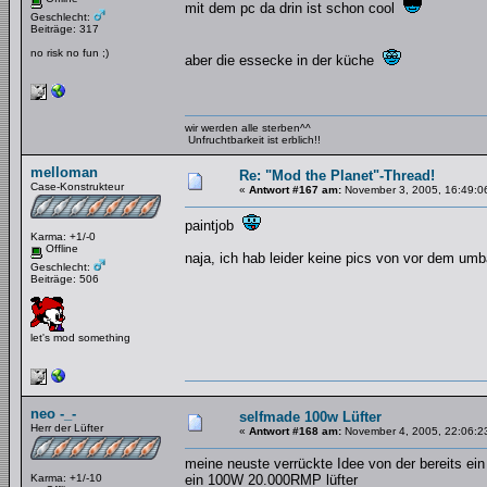
mit dem pc da drin ist schon cool
Geschlecht:
Beiträge: 317
no risk no fun ;)
aber die essecke in der küche
wir werden alle sterben^^
Unfruchtbarkeit ist erblich!!
melloman
Re: "Mod the Planet"-Thread!
Case-Konstrukteur
«
Antwort #167 am:
November 3, 2005, 16:49:0
paintjob
Karma: +1/-0
Offline
naja, ich hab leider keine pics von vor dem umba
Geschlecht:
Beiträge: 506
let's mod something
neo -_-
selfmade 100w Lüfter
Herr der Lüfter
«
Antwort #168 am:
November 4, 2005, 22:06:2
meine neuste verrückte Idee von der bereits ein 
Karma: +1/-10
ein 100W 20.000RMP lüfter