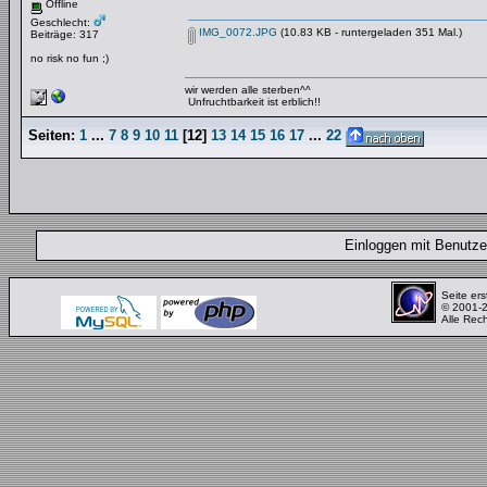
Offline
Geschlecht:
IMG_0072.JPG
(10.83 KB - runtergeladen 351 Mal.)
Beiträge: 317
no risk no fun ;)
wir werden alle sterben^^
Unfruchtbarkeit ist erblich!!
Seiten:
1
...
7
8
9
10
11
[
12
]
13
14
15
16
17
...
22
Einloggen mit Benut
Seite ers
© 2001-
Alle Rec