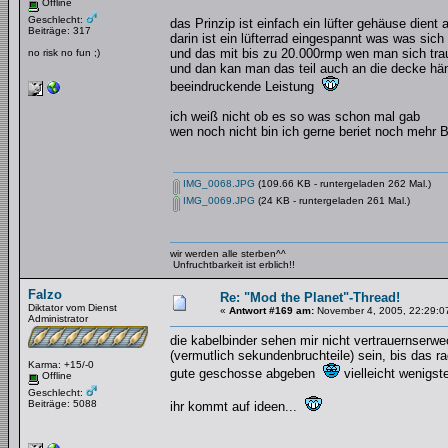
Offline
Geschlecht:
das Prinzip ist einfach ein lüfter gehäuse dient 
Beiträge: 317
darin ist ein lüfterrad eingespannt was was sich
und das mit bis zu 20.000rmp wen man sich trau
no risk no fun ;)
und dan kan man das teil auch an die decke hä
beeindruckende Leistung
ich weiß nicht ob es so was schon mal gab
wen noch nicht bin ich gerne beriet noch mehr 
IMG_0068.JPG
(109.66 KB - runtergeladen 262 Mal.)
IMG_0069.JPG
(24 KB - runtergeladen 261 Mal.)
wir werden alle sterben^^
Unfruchtbarkeit ist erblich!!
Falzo
Re: "Mod the Planet"-Thread!
Diktator vom Dienst
«
Antwort #169 am:
November 4, 2005, 22:29:0
Administrator
die kabelbinder sehen mir nicht vertrauernserw
(vermutlich sekundenbruchteile) sein, bis das 
Karma: +15/-0
gute geschosse abgeben
vielleicht wenigst
Offline
Geschlecht:
Beiträge: 5088
ihr kommt auf ideen...