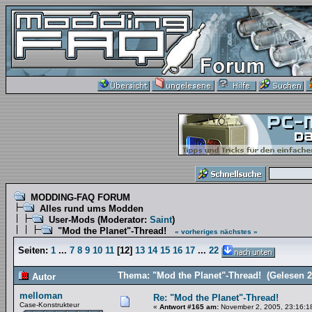
MODDING-FAQ FORUM
Alles rund ums Modden
User-Mods
(Moderator:
Saint
)
"Mod the Planet"-Thread!
« vorheriges
nächstes »
Seiten:
1
...
7
8
9
10
11
[
12
]
13
14
15
16
17
...
22
Thema: "Mod the Planet"-Thread! (Gelesen 2
Autor
melloman
Re: "Mod the Planet"-Thread!
Case-Konstrukteur
«
Antwort #165 am:
November 2, 2005, 23:16:1