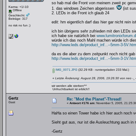
so hab mal die Front von meinem zweit pc gem
Karma: +1/-10
1. das windows Zeichen abgerissen
(ist sus
Offline
2. LEDs in die Front ich glaub 24
Geschlecht:
Beiträge: 317
edit: hm eigentlich darf das hier gar nicht rein i
no risk no fun ;)
ich bin übrigens sehr zufrieden mit den LEDs s
ich habe sie natürlich bei
www.lumitronixforum.
würde ich das noch Mahl machen würde ich di
http://www.leds.de/product_inf...--5mm-3-5V.htm
da es die aber zu dem zeitpunkt noch nicht gab
http://www.leds.de/product_inf...--5mm-3-1V.htm
IMG_0071.JPG
(32.29 KB - runtergeladen 233 Mal.)
«
Letzte Änderung: August 28, 2006, 19:26:30 von neo -_-
wir werden alle sterben^^
Unfruchtbarkeit ist erblich!!
Gertz
Re: "Mod the Planet"-Thread!
Gast
«
Antwort #176 am:
November 5, 2005, 21:25:3
HaHa so einen Tower habe ich hier auch noch ve
Sieht gut aus, nur ist die Ausleuchtung auch in r
-Gertz