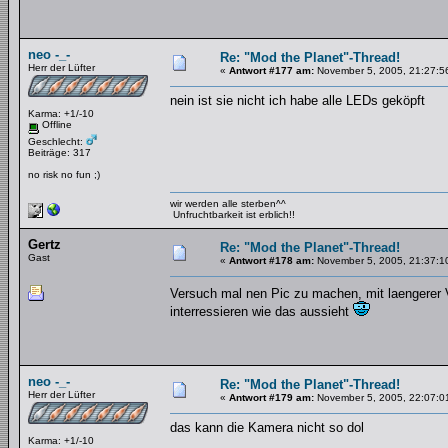
neo -_-
Re: "Mod the Planet"-Thread!
Herr der Lüfter
«
Antwort #177 am:
November 5, 2005, 21:27:5
nein ist sie nicht ich habe alle LEDs geköpft
Karma: +1/-10
Offline
Geschlecht:
Beiträge: 317
no risk no fun ;)
wir werden alle sterben^^
Unfruchtbarkeit ist erblich!!
Gertz
Re: "Mod the Planet"-Thread!
Gast
«
Antwort #178 am:
November 5, 2005, 21:37:1
Versuch mal nen Pic zu machen, mit laengerer
interressieren wie das aussieht
neo -_-
Re: "Mod the Planet"-Thread!
Herr der Lüfter
«
Antwort #179 am:
November 5, 2005, 22:07:0
das kann die Kamera nicht so dol
Karma: +1/-10