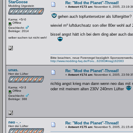
StarGoose
Re: "Mod the Planet"-Thread!
Modding Urgestein
«
Antwort #173 am:
November 4, 2005, 23:19:3
gehen auch topfuntersetzer als lüftergitter?
Karma: +5/-0
Offline
wieviel m² luftdurchsatz son oller 80er wohl auf
Geschlecht:
Beiträge: 2014
bissel angst hätt ich bei dem ding aber auch das
selber suchen tut nicht weh!
Bitte beachten, neue Forenregel bezüglich Sponsorenwerb
http://www.modding-faq.de/Foru...62083#msg162083
unas.
Re: "Mod the Planet"-Thread!
Herr der Lüfter
«
Antwort #174 am:
November 4, 2005, 23:59:3
richtig angst krieg man dann wenn neo das mit 
Karma: +0/-3
oder mit meinem alten 230V 240mm Lüfter
Offline
Geschlecht:
Beiträge: 388
neo -_-
Re: "Mod the Planet"-Thread!
Herr der Lüfter
«
Antwort #175 am:
November 5, 2005, 21:15:4