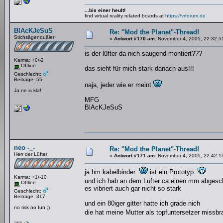
...bis einer heult!
find virtual reality related boards at
https://vrforum.de
BlAcKJeSuS
Re: "Mod the Planet"-Thread!
Stichsägenquäler
«
Antwort #170 am:
November 4, 2005, 22:32:5
is der lüfter da nich saugend montiert???
Karma: +0/-2
Offline
das sieht für mich stark danach aus!!!
Geschlecht:
Beiträge: 55
naja, jeder wie er meint
Ja ne is kla!
MFG
BlAcKJeSuS
neo -_-
Re: "Mod the Planet"-Thread!
Herr der Lüfter
«
Antwort #171 am:
November 4, 2005, 22:42:1
ja hm kabelbinder
ist ein Prototyp
Karma: +1/-10
und ich hab an dem Lüfter ca einen mm abgesch
Offline
es vibriert auch gar nicht so stark
Geschlecht:
Beiträge: 317
und ein 80iger gitter hatte ich grade nich
no risk no fun ;)
die hat meine Mutter als topfuntersetzer missb