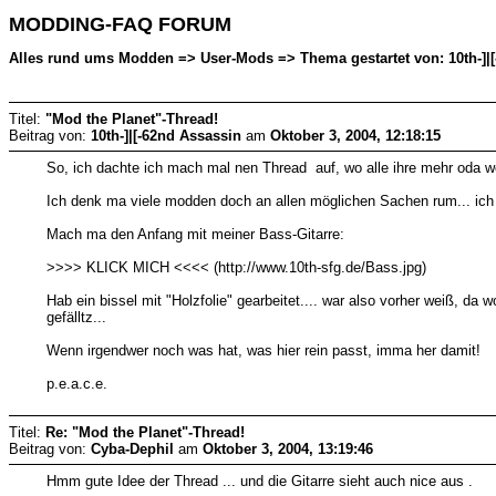
MODDING-FAQ FORUM
Alles rund ums Modden => User-Mods => Thema gestartet von: 10th-]|[
Titel:
"Mod the Planet"-Thread!
Beitrag von:
10th-]|[-62nd Assassin
am
Oktober 3, 2004, 12:18:15
So, ich dachte ich mach mal nen Thread auf, wo alle ihre mehr oda w
Ich denk ma viele modden doch an allen möglichen Sachen rum... ich
Mach ma den Anfang mit meiner Bass-Gitarre:
>>>> KLICK MICH <<<< (http://www.10th-sfg.de/Bass.jpg)
Hab ein bissel mit "Holzfolie" gearbeitet.... war also vorher weiß, da 
gefälltz...
Wenn irgendwer noch was hat, was hier rein passt, imma her damit!
p.e.a.c.e.
Titel:
Re: "Mod the Planet"-Thread!
Beitrag von:
Cyba-Dephil
am
Oktober 3, 2004, 13:19:46
Hmm gute Idee der Thread ... und die Gitarre sieht auch nice aus .