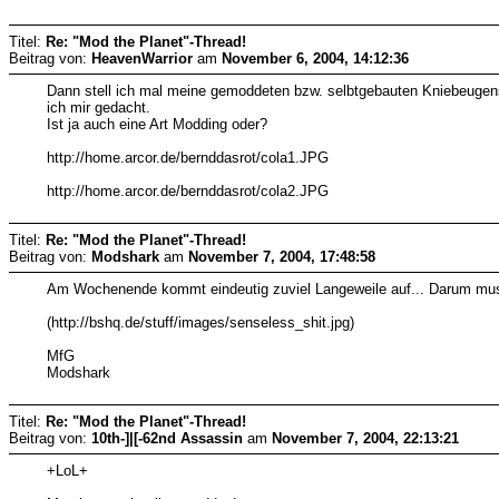
Titel:
Re: "Mod the Planet"-Thread!
Beitrag von:
HeavenWarrior
am
November 6, 2004, 14:12:36
Dann stell ich mal meine gemoddeten bzw. selbtgebauten Kniebeugen
ich mir gedacht.
Ist ja auch eine Art Modding oder?
http://home.arcor.de/bernddasrot/cola1.JPG
http://home.arcor.de/bernddasrot/cola2.JPG
Titel:
Re: "Mod the Planet"-Thread!
Beitrag von:
Modshark
am
November 7, 2004, 17:48:58
Am Wochenende kommt eindeutig zuviel Langeweile auf... Darum muss 
(http://bshq.de/stuff/images/senseless_shit.jpg)
MfG
Modshark
Titel:
Re: "Mod the Planet"-Thread!
Beitrag von:
10th-]|[-62nd Assassin
am
November 7, 2004, 22:13:21
+LoL+