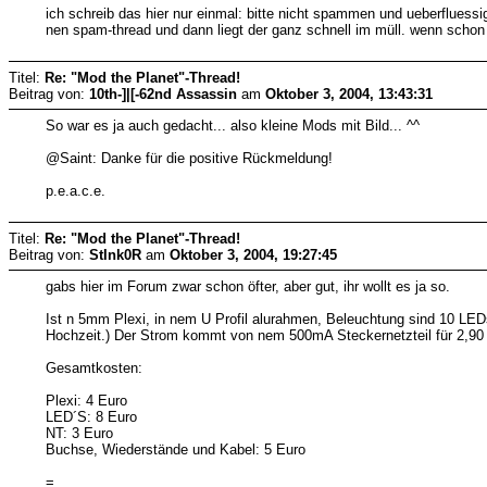
ich schreib das hier nur einmal: bitte nicht spammen und ueberfluess
nen spam-thread und dann liegt der ganz schnell im müll. wenn schon 
Titel:
Re: "Mod the Planet"-Thread!
Beitrag von:
10th-]|[-62nd Assassin
am
Oktober 3, 2004, 13:43:31
So war es ja auch gedacht... also kleine Mods mit Bild... ^^
@Saint: Danke für die positive Rückmeldung!
p.e.a.c.e.
Titel:
Re: "Mod the Planet"-Thread!
Beitrag von:
StInk0R
am
Oktober 3, 2004, 19:27:45
gabs hier im Forum zwar schon öfter, aber gut, ihr wollt es ja so.
Ist n 5mm Plexi, in nem U Profil alurahmen, Beleuchtung sind 10 LEDs,
Hochzeit.) Der Strom kommt von nem 500mA Steckernetzteil für 2,90 
Gesamtkosten:
Plexi: 4 Euro
LED´S: 8 Euro
NT: 3 Euro
Buchse, Wiederstände und Kabel: 5 Euro
=