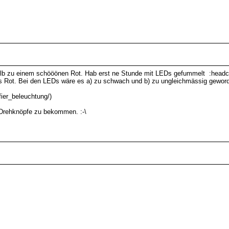
b zu einem schööönen Rot. Hab erst ne Stunde mit LEDs gefummelt :headcras
ges Rot. Bei den LEDs wäre es a) zu schwach und b) zu ungleichmässig gewor
fier_beleuchtung/)
e Drehknöpfe zu bekommen. :-\