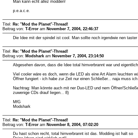
Man kann echt allez modden!
p.e.a.c.e.
Titel:
Re: "Mod the Planet"-Thread!
Beitrag von:
T-Error
am
November 7, 2004, 22:46:37
Die Idee mit der spindel ist cool. Man sollte noch irgendwie nen taster
Titel:
Re: "Mod the Planet"-Thread!
Beitrag von:
Modshark
am
November 7, 2004, 23:14:50
Abgesehen davon, dass die Idee total hirnverbrannt war und eigentlich 
Viel cooler wäre es doch, wenn die LED als eine Art Alarm leuchten w
Öffner fungiert - ich habe zur Zeit nur einen Schließer... naja muss 
Nachtrag: Man könnte auch mit ner Duo-LED und nem Öffner/Schließer T
zuwenige CDs drauf liegen... 8)
MfG
Modshark
Titel:
Re: "Mod the Planet"-Thread!
Beitrag von:
T-Error
am
November 8, 2004, 07:02:20
Du hast schon recht, total hirnverbrannt ist das. Modding ist halt so