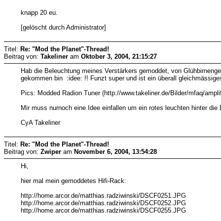
knapp 20 eu.
[gelöscht durch Administrator]
Titel:
Re: "Mod the Planet"-Thread!
Beitrag von:
Takeliner
am
Oktober 3, 2004, 21:15:27
Hab die Beleuchtung meines Verstärkers gemoddet, von Glühbirnengel
gekommen bin :idee: !! Funzt super und ist ein überall gleichmässi
Pics: Modded Radion Tuner (http://www.takeliner.de/Bilder/mfaq/ampli
Mir muss nurnoch eine Idee einfallen um ein rotes leuchten hinter di
CyA Takeliner
Titel:
Re: "Mod the Planet"-Thread!
Beitrag von:
Zwiper
am
November 6, 2004, 13:54:28
Hi,
hier mal mein gemoddetes Hifi-Rack:
http://home.arcor.de/matthias.radziwinski/DSCF0251.JPG
http://home.arcor.de/matthias.radziwinski/DSCF0252.JPG
http://home.arcor.de/matthias.radziwinski/DSCF0255.JPG