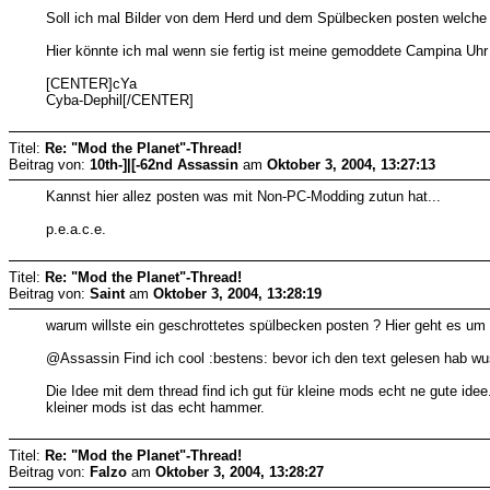
Soll ich mal Bilder von dem Herd und dem Spülbecken posten welche 
Hier könnte ich mal wenn sie fertig ist meine gemoddete Campina Uhr 
[CENTER]cYa
Cyba-Dephil[/CENTER]
Titel:
Re: "Mod the Planet"-Thread!
Beitrag von:
10th-]|[-62nd Assassin
am
Oktober 3, 2004, 13:27:13
Kannst hier allez posten was mit Non-PC-Modding zutun hat...
p.e.a.c.e.
Titel:
Re: "Mod the Planet"-Thread!
Beitrag von:
Saint
am
Oktober 3, 2004, 13:28:19
warum willste ein geschrottetes spülbecken posten ? Hier geht es um 
@Assassin Find ich cool :bestens: bevor ich den text gelesen hab wuss
Die Idee mit dem thread find ich gut für kleine mods echt ne gute ide
kleiner mods ist das echt hammer.
Titel:
Re: "Mod the Planet"-Thread!
Beitrag von:
Falzo
am
Oktober 3, 2004, 13:28:27