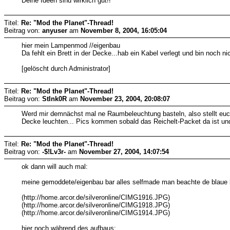
Deine Ideen sind wirklich gut!!
Titel:
Re: "Mod the Planet"-Thread!
Beitrag von:
anyuser
am
November 8, 2004, 16:05:04
hier mein Lampenmod //eigenbau
Da fehlt ein Brett in der Decke...hab ein Kabel verlegt und bin noch
[gelöscht durch Administrator]
Titel:
Re: "Mod the Planet"-Thread!
Beitrag von:
StInk0R
am
November 23, 2004, 20:08:07
Werd mir demnächst mal ne Raumbeleuchtung basteln, also stellt euc
Decke leuchten... Pics kommen sobald das Reichelt-Packet da ist und 
Titel:
Re: "Mod the Planet"-Thread!
Beitrag von:
-$!Lv3r-
am
November 27, 2004, 14:07:54
ok dann will auch mal:
meine gemoddete/eigenbau bar alles selfmade man beachte de blaue b
(http://home.arcor.de/silveronline/CIMG1916.JPG)
(http://home.arcor.de/silveronline/CIMG1918.JPG)
(http://home.arcor.de/silveronline/CIMG1914.JPG)
hier noch während des aufbaus: