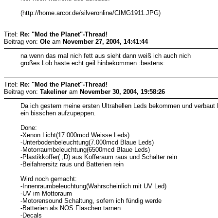
(http://home.arcor.de/silveronline/CIMG1911.JPG)
Titel:
Re: "Mod the Planet"-Thread!
Beitrag von:
Ole
am
November 27, 2004, 14:41:44
na wenn das mal nich fett aus sieht dann weiß ich auch nich
großes Lob haste echt geil hinbekommen :bestens:
Titel:
Re: "Mod the Planet"-Thread!
Beitrag von:
Takeliner
am
November 30, 2004, 19:58:26
Da ich gestern meine ersten Ultrahellen Leds bekommen und verbau
ein bisschen aufzupeppen.
Done:
-Xenon Licht(17.000mcd Weisse Leds)
-Unterbodenbeleuchtung(7.000mcd Blaue Leds)
-Motorraumbeleuchtung(6500mcd Blaue Leds)
-Plastikkoffer( ;D) aus Kofferaum raus und Schalter rein
-Beifahrersitz raus und Batterien rein
Wird noch gemacht:
-Innenraumbeleuchtung(Wahrscheinlich mit UV Led)
-UV im Mottoraum
-Motorensound Schaltung, sofern ich fündig werde
-Batterien als NOS Flaschen tarnen
-Decals