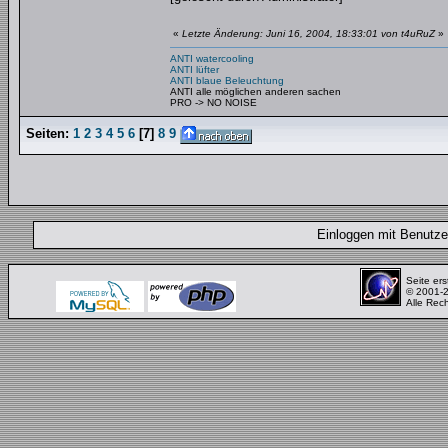
«
Letzte Änderung: Juni 16, 2004, 18:33:01 von t4uRuZ
»
ANTI watercooling
ANTI lüfter
ANTI blaue Beleuchtung
ANTI alle möglichen anderen sachen
PRO -> NO NOISE
Seiten:
1
2
3
4
5
6
[
7
]
8
9
Einloggen mit Benut
Seite ers
© 2001-
Alle Rec