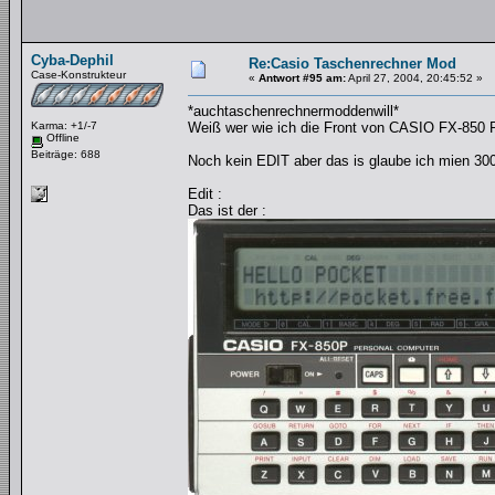
Cyba-Dephil
Re:Casio Taschenrechner Mod
Case-Konstrukteur
«
Antwort #95 am:
April 27, 2004, 20:45:52 »
*auchtaschenrechnermoddenwill*
Karma: +1/-7
Weiß wer wie ich die Front von CASIO FX-850 
Offline
Beiträge: 688
Noch kein EDIT aber das is glaube ich mien 300
Edit :
Das ist der :