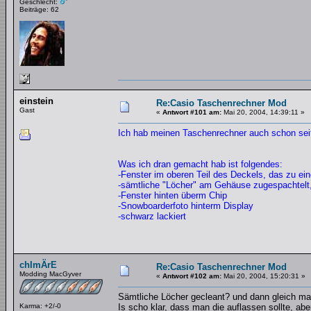
Geschlecht:
Beiträge: 62
einstein
Re:Casio Taschenrechner Mod
Gast
«
Antwort #101 am:
Mai 20, 2004, 14:39:11 »
Ich hab meinen Taschenrechner auch schon seit
Was ich dran gemacht hab ist folgendes:
-Fenster im oberen Teil des Deckels, das zu ei
-sämtliche "Löcher" am Gehäuse zugespachtelt, s
-Fenster hinten überm Chip
-Snowboarderfoto hinterm Display
-schwarz lackiert
chImÄrE
Re:Casio Taschenrechner Mod
Modding MacGyver
«
Antwort #102 am:
Mai 20, 2004, 15:20:31 »
Sämtliche Löcher gecleant? und dann gleich mal
Karma: +2/-0
Is scho klar, dass man die auflassen sollte, ab