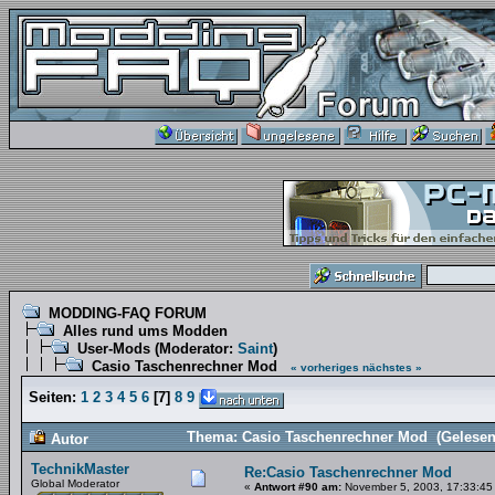
MODDING-FAQ FORUM
Alles rund ums Modden
User-Mods
(Moderator:
Saint
)
Casio Taschenrechner Mod
« vorheriges
nächstes »
Seiten:
1
2
3
4
5
6
[
7
]
8
9
Thema: Casio Taschenrechner Mod (Gelesen
Autor
TechnikMaster
Re:Casio Taschenrechner Mod
Global Moderator
«
Antwort #90 am:
November 5, 2003, 17:33:45