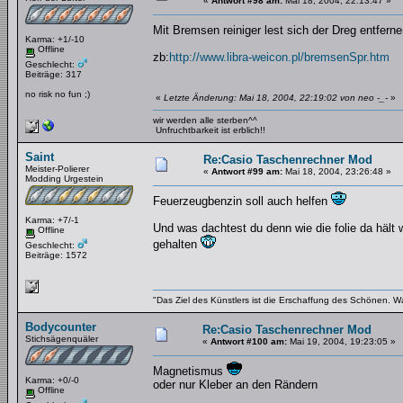
«
Antwort #98 am:
Mai 18, 2004, 22:13:47 »
Mit Bremsen reiniger lest sich der Dreg entfer
Karma: +1/-10
Offline
zb:
http://www.libra-weicon.pl/bremsenSpr.htm
Geschlecht:
Beiträge: 317
no risk no fun ;)
«
Letzte Änderung: Mai 18, 2004, 22:19:02 von neo -_-
»
wir werden alle sterben^^
Unfruchtbarkeit ist erblich!!
Saint
Re:Casio Taschenrechner Mod
Meister-Polierer
«
Antwort #99 am:
Mai 18, 2004, 23:26:48 »
Modding Urgestein
Feuerzeugbenzin soll auch helfen
Karma: +7/-1
Und was dachtest du denn wie die folie da hält 
Offline
gehalten
Geschlecht:
Beiträge: 1572
"Das Ziel des Künstlers ist die Erschaffung des Schönen. W
Bodycounter
Re:Casio Taschenrechner Mod
Stichsägenquäler
«
Antwort #100 am:
Mai 19, 2004, 19:23:05 »
Magnetismus
Karma: +0/-0
oder nur Kleber an den Rändern
Offline