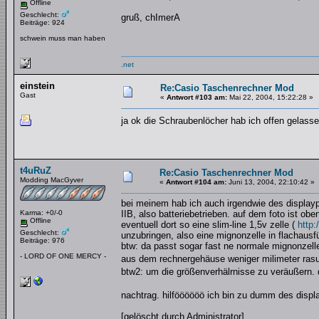
Offline
Geschlecht:
gruß, chImerA
Beiträge: 924
schwein muss man haben
.net
einstein
Re:Casio Taschenrechner Mod
Gast
«
Antwort #103 am:
Mai 22, 2004, 15:22:28 »
ja ok die Schraubenlöcher hab ich offen gelas
t4uRuZ
Re:Casio Taschenrechner Mod
Modding MacGyver
«
Antwort #104 am:
Juni 13, 2004, 22:10:42 »
bei meinem hab ich auch irgendwie des displayp
Karma: +0/-0
IIB, also batteriebetrieben. auf dem foto ist ob
Offline
eventuell dort so eine slim-line 1,5v zelle (
http
Geschlecht:
unzubringen, also eine mignonzelle in flachausf
Beiträge: 976
btw: da passt sogar fast ne normale mignonzelle
- LORD OF ONE MERCY -
aus dem rechnergehäuse weniger milimeter ra
btw2: um die größenverhälrnisse zu veräußern
nachtrag. hilföööööö ich bin zu dumm des display
[gelöscht durch Administrator]