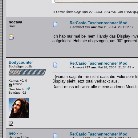
«
Letzte Änderung: April 27, 2004, 20:47:41 von >HSD<|C
nocava
Re:Casio Taschenrechner Mod
Gast
«
Antwort #96 am:
Mai 11, 2004, 23:12:27 »
Ich hab nur mal bei nem Handy das Display inver
aufgeklebt. Hab sie abgezogen, um 90° gedreht u
Bodycounter
Re:Casio Taschenrechner Mod
Stichsägenquäler
«
Antwort #97 am:
Mai 18, 2004, 21:34:43 »
:(warum sagt ihr mir nicht dass die Folie sehr k
Karma: +0/-0
Display sieht jetzt total verkackt aus.
Offline
Damit muss ich wohl alle meine anderen Moddi
Geschlecht:
Beiträge: 62
neo -_-
Re:Casio Taschenrechner Mod
Herr der Lüfter