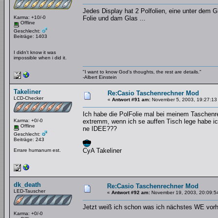
Jedes Display hat 2 Polfolien, eine unter dem 
Karma: +10/-0
Folie und dam Glas ...
Offline
Geschlecht:
Beiträge: 1403
I didn't know it was
impossible when i did it.
"I want to know God's thoughts, the rest are details."
-Albert Einstein
Takeliner
Re:Casio Taschenrechner Mod
LCD-Checker
«
Antwort #91 am:
November 5, 2003, 19:27:13
Ich habe die PolFolie mal bei meinem Taschenrec
Karma: +0/-0
extremm, wenn ich se auffen Tisch lege habe ich
Offline
ne IDEE???
Geschlecht:
Beiträge: 243
CyA Takeliner
Errare humanum est.
dk_death
Re:Casio Taschenrechner Mod
LED-Tauscher
«
Antwort #92 am:
November 19, 2003, 20:09:5
Jetzt weiß ich schon was ich nächstes WE vorh
Karma: +0/-0