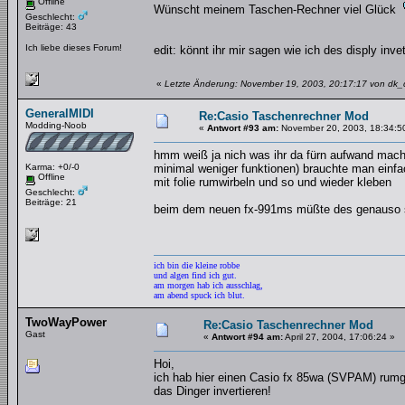
Offline
Wünscht meinem Taschen-Rechner viel Glück
Geschlecht:
Beiträge: 43
Ich liebe dieses Forum!
edit: könnt ihr mir sagen wie ich des disply in
«
Letzte Änderung: November 19, 2003, 20:17:17 von dk_
GeneralMIDI
Re:Casio Taschenrechner Mod
Modding-Noob
«
Antwort #93 am:
November 20, 2003, 18:34:5
hmm weiß ja nich was ihr da fürn aufwand macht
Karma: +0/-0
minimal weniger funktionen) brauchte man einfa
Offline
mit folie rumwirbeln und so und wieder kleben
Geschlecht:
Beiträge: 21
beim dem neuen fx-991ms müßte des genauso sei
ich bin die kleine robbe
und algen find ich gut.
am morgen hab ich ausschlag,
am abend spuck ich blut.
TwoWayPower
Re:Casio Taschenrechner Mod
Gast
«
Antwort #94 am:
April 27, 2004, 17:06:24 »
Hoi,
ich hab hier einen Casio fx 85wa (SVPAM) rum
das Dinger invertieren!