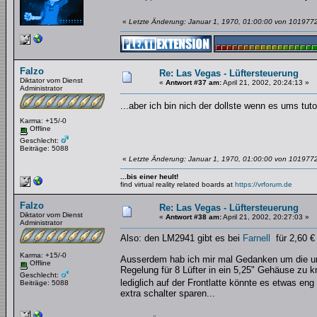
«
Letzte Änderung: Januar 1, 1970, 01:00:00 von 101977
Falzo
Re: Las Vegas - Lüftersteuerung
Diktator vom Dienst
«
Antwort #37 am:
April 21, 2002, 20:24:13 »
Administrator
...aber ich bin nich der dollste wenn es ums tut
Karma: +15/-0
Offline
Geschlecht:
Beiträge: 5088
«
Letzte Änderung: Januar 1, 1970, 01:00:00 von 101977
...bis einer heult!
find virtual reality related boards at
https://vrforum.de
Falzo
Re: Las Vegas - Lüftersteuerung
Diktator vom Dienst
«
Antwort #38 am:
April 21, 2002, 20:27:03 »
Administrator
Also: den LM2941 gibt es bei
Farnell
für 2,60 € 
Karma: +15/-0
Ausserdem hab ich mir mal Gedanken um die un
Offline
Regelung für 8 Lüfter in ein 5,25" Gehäuse zu kr
Geschlecht:
lediglich auf der Frontlatte könnte es etwas en
Beiträge: 5088
extra schalter sparen...