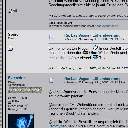
vielleicht wäre die Verwendung eines NTCs anst
Regelungsmöglichkeit bleibt ja auf Grund des Po
«
Letzte Änderung: Januar 1, 1970, 01:00:00 von 101977
...bis einer heult!
find virtual reality related boards at
https://vrforum.de
Sonic
Re: Las Vegas - Lüftersteuerung
Gast
«
Antwort #35 am:
April 21, 2002, 20:19:20 »
Ok meine letzten Fragen
In der Bestelllis
einsetzen, denn die 430 Ohm Widerstände sind nc
meine das lila/rote viereck
Thx
«
Letzte Änderung: Januar 1, 1970, 01:00:00 von 101977
Extension
Re: Las Vegas - Lüftersteuerung
Plexti
«
Antwort #36 am:
April 21, 2002, 20:22:33 »
Administrator
@falzo: Würdest du die Entwicklung der Neua
am Schwanz packen.
Karma: +14/-0
Offline
@sonic: die 430 Widerstände sid für die Frontp
Geschlecht:
kannst du getrost vernachlässigen, war ursprüng
Beiträge: 829
fraglichen Block) platz fanden.
@nablin: Weil die Bestellliste ursprünglich für
Prototypen
hab ich die Potis nicht in die Plexy