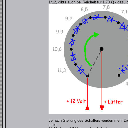
1*12, gibts auch bei Reichelt für 1,70 €) - dazu 
Je nach Stellung des Schalters werden mehr Diod
sinkt.