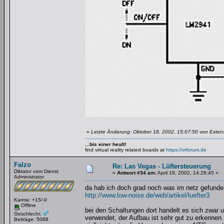
«
Letzte Änderung: Oktober 18, 2002, 15:07:50 von Exten
...bis einer heult!
find virtual reality related boards at
https://vrforum.de
Falzo
Re: Las Vegas - Lüftersteuerung
Diktator vom Dienst
«
Antwort #34 am:
April 19, 2002, 14:28:45 »
Administrator
da hab ich doch grad noch was im netz gefunde
http://www.low-noise.de/web/artikel/luefter3
Karma: +15/-0
Offline
bei den Schaltungen dort handelt es sich zwar
Geschlecht:
verwendet, der Aufbau ist sehr gut zu erkennen
Beiträge: 5088