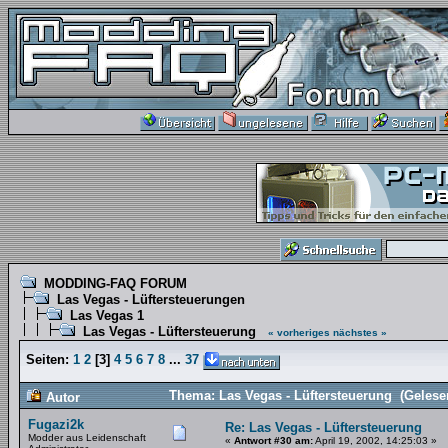
MODDING-FAQ FORUM
Las Vegas - Lüftersteuerungen
Las Vegas 1
Las Vegas - Lüftersteuerung
« vorheriges
nächstes »
Seiten:
1
2
[
3
]
4
5
6
7
8
...
37
Thema: Las Vegas - Lüftersteuerung (Gelese
Autor
Fugazi2k
Re: Las Vegas - Lüftersteuerung
Modder aus Leidenschaft
«
Antwort #30 am:
April 19, 2002, 14:25:03 »