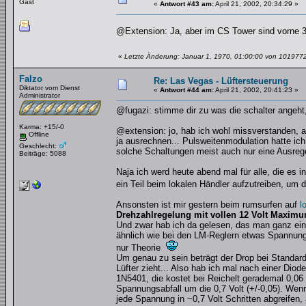
Gast
«
Antwort #43 am:
April 21, 2002, 20:34:29 »
@Extension: Ja, aber im CS Tower sind vorne 
«
Letzte Änderung: Januar 1, 1970, 01:00:00 von 101977
Falzo
Re: Las Vegas - Lüftersteuerung
Diktator vom Dienst
«
Antwort #44 am:
April 21, 2002, 20:41:23 »
Administrator
@fugazi: stimme dir zu was die schalter angeht
Karma: +15/-0
@extension: jo, hab ich wohl missverstanden, ab
Offline
ja ausrechnen... Pulsweitenmodulation hatte ic
Geschlecht:
solche Schaltungen meist auch nur eine Ausre
Beiträge: 5088
Naja ich werd heute abend mal für alle, die es
ein Teil beim lokalen Händler aufzutreiben, u
Ansonsten ist mir gestern beim rumsurfen auf
l
Drehzahlregelung mit vollen 12 Volt Maxim
Und zwar hab ich da gelesen, das man ganz ein
ähnlich wie bei den LM-Reglern etwas Spannung a
nur Theorie
Um genau zu sein beträgt der Drop bei Standar
Lüfter zieht... Also hab ich mal nach einer Diode
1N5401, die kostet bei Reichelt gerademal 0,06
Spannungsabfall um die 0,7 Volt (+/-0,05). We
jede Spannung in ~0,7 Volt Schritten abgreifen,