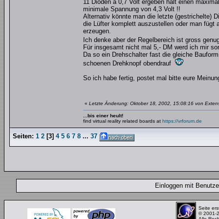
11 Dioden a 0,7 Volt ergeben halt einen maxima
minimale Spannung von 4,3 Volt !!
Alternativ könnte man die letzte (gestrichelte) 
die Lüfter komplett auszustellen oder man fügt 
erzeugen.
Ich denke aber der Regelbereich ist gross genu
Für insgesamt nicht mal 5,- DM werd ich mir so
Da so ein Drehschalter fast die gleiche Bauform 
schoenen Drehknopf obendrauf
So ich habe fertig, postet mal bitte eure Meinun
«
Letzte Änderung: Oktober 18, 2002, 15:08:16 von Exten
...bis einer heult!
find virtual reality related boards at
https://vrforum.de
Seiten:
1
2
[
3
]
4
5
6
7
8
...
37
Einloggen mit Benut
Seite ers
© 2001-
Alle Rec