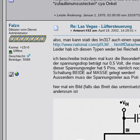
*zufaulbinumzustecken* cya Onkel
«
Letzte Änderung: Januar 1, 1970, 01:00:00 von 101977
Falzo
Re: Las Vegas - Lüftersteuerung
Diktator vom Dienst
«
Antwort #33 am:
April 19, 2002, 14:28:01 »
Administrator
also, man kann statt des lm317 auch einen spa
http://www.national.com/pf/LM/....html#Datashe
Karma: +15/-0
Leider hab ich diesen Typen weder bei Reichel
Offline
Geschlecht:
ich beschreibe trotzdem mal kurz die Besonderh
Beiträge: 5088
der spannungsdrop beträgt nur 0,5 Volt, die max
dieser Spannungsregler hat 5 Pins, nämlich noch
Schaltung BEIDE auf MASSE gelegt werden!
Ausserdem muss der Spannungsteiler aus Poti 
hier mal ein Bild (falls das Brett das unterstu
andersrum ist