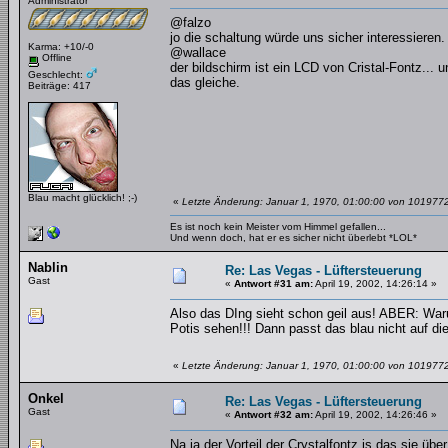
Administrator
@falzo
jo die schaltung würde uns sicher interessieren.
Karma: +10/-0
@wallace
Offline
der bildschirm ist ein LCD von Cristal-Fontz...
Geschlecht:
das gleiche.
Beiträge: 417
Blau macht glücklich! ;-)
«
Letzte Änderung: Januar 1, 1970, 01:00:00 von 101977
Es ist noch kein Meister vom Himmel gefallen...
Und wenn doch, hat er es sicher nicht überlebt *LOL*
Nablin
Re: Las Vegas - Lüftersteuerung
Gast
«
Antwort #31 am:
April 19, 2002, 14:26:14 »
Also das DIng sieht schon geil aus! ABER: Wa
Potis sehen!!! Dann passt das blau nicht auf di
«
Letzte Änderung: Januar 1, 1970, 01:00:00 von 101977
Onkel
Re: Las Vegas - Lüftersteuerung
Gast
«
Antwort #32 am:
April 19, 2002, 14:26:46 »
Na ja der Vorteil der Crystalfontz is das sie 