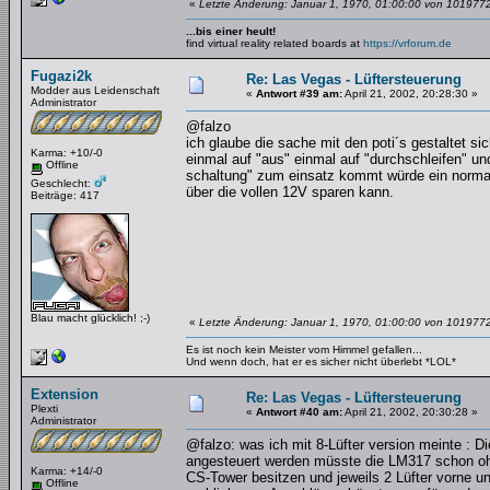
«
Letzte Änderung: Januar 1, 1970, 01:00:00 von 101977
...bis einer heult!
find virtual reality related boards at
https://vrforum.de
Fugazi2k
Re: Las Vegas - Lüftersteuerung
Modder aus Leidenschaft
«
Antwort #39 am:
April 21, 2002, 20:28:30 »
Administrator
@falzo
ich glaube die sache mit den poti´s gestaltet sic
Karma: +10/-0
einmal auf "aus" einmal auf "durchschleifen" un
Offline
schaltung" zum einsatz kommt würde ein normal
Geschlecht:
über die vollen 12V sparen kann.
Beiträge: 417
Blau macht glücklich! ;-)
«
Letzte Änderung: Januar 1, 1970, 01:00:00 von 101977
Es ist noch kein Meister vom Himmel gefallen...
Und wenn doch, hat er es sicher nicht überlebt *LOL*
Extension
Re: Las Vegas - Lüftersteuerung
Plexti
«
Antwort #40 am:
April 21, 2002, 20:30:28 »
Administrator
@falzo: was ich mit 8-Lüfter version meinte : Di
angesteuert werden müsste die LM317 schon ohn
Karma: +14/-0
CS-Tower besitzen und jeweils 2 Lüfter vorne 
Offline