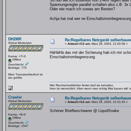
So nun will ich stufenlos von 1-40V regeln aber 
Spannungsregler parallel schalten also z.B. 3x
Oder wie mach ich sowas am Besten?
Achja hat mal wer ne Einschaltstrombegrenzung
DH2MR
Re:Regelbares Netzgerät selberbaue
Global Moderator
«
Antwort #13 am:
März 28, 2003, 21:00:58 »
HäHäHä das mit der Sicherung hab ich mir scho
Karma: +7/-0
Einschaltstrombegrenzung.
Offline
Geschlecht:
Beiträge: 770
Mein Transistorfriedhof ist
der größte
Wer Rechtschreibfehler findet darf sie behalten.
Irren ist menschlich. Aber wenn man richtig Mist bauen will
Crawler
Re:Regelbares Netzgerät selberbaue
Global Moderator
«
Antwort #14 am:
März 28, 2003, 21:51:45 »
Schöner Briefbeschwerer @ LiquidSnake
Karma: +8/-0
Offline
Geschlecht:
Beiträge: 1547