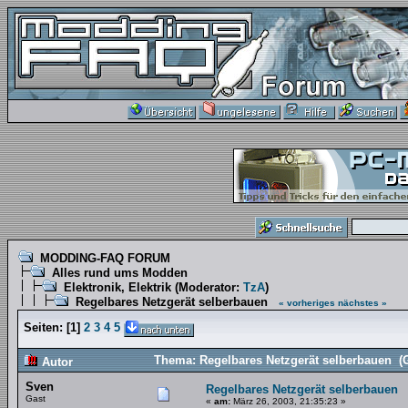
MODDING-FAQ FORUM
Alles rund ums Modden
Elektronik, Elektrik
(Moderator:
TzA
)
Regelbares Netzgerät selberbauen
« vorheriges
nächstes »
Seiten:
[
1
]
2
3
4
5
Thema: Regelbares Netzgerät selberbauen (
Autor
Sven
Regelbares Netzgerät selberbauen
Gast
«
am:
März 26, 2003, 21:35:23 »