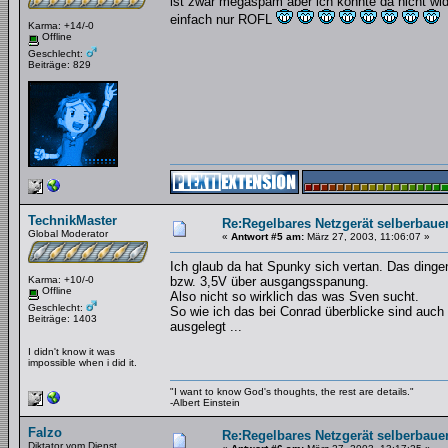
ist zwar megaspam aber ich konnte da nicht wi
einfach nur ROFL
Karma: +14/-0
Offline
Geschlecht:
Beiträge: 829
TechnikMaster
Re:Regelbares Netzgerät selberbaue
Global Moderator
«
Antwort #5 am:
März 27, 2003, 11:06:07 »
Ich glaub da hat Spunky sich vertan. Das din
Karma: +10/-0
bzw. 3,5V über ausgangsspanung.
Offline
Also nicht so wirklich das was Sven sucht.
Geschlecht:
So wie ich das bei Conrad überblicke sind auc
Beiträge: 1403
ausgelegt ...
I didn't know it was
impossible when i did it.
"I want to know God's thoughts, the rest are details."
-Albert Einstein
Falzo
Re:Regelbares Netzgerät selberbaue
Diktator vom Dienst