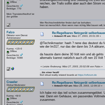
Offline
reichen, der Trafo sollte aber auch den Strom v
Geschlecht:
haben.
Beiträge: 770
Mein Transistorfriedhof ist
der größte
Wer Rechtschreibfehler findet darf sie behalten.
Irren ist menschlich. Aber wenn man richtig Mist bauen will
Falzo
Re:Regelbares Netzgerät selberbaue
Diktator vom Dienst
«
Antwort #9 am:
März 27, 2003, 20:01:39 »
Administrator
@Technikmaster: haeh ? nene das deutest du fal
wie der lm317, nur das der dann bis 3 A abkann,
Karma: +15/-0
Offline
da hauste dann deine 30 Volt rein und ab geht
Geschlecht:
alternativ kannst natürlich auch zB nen 15 Volt
Beiträge: 5088
«
Letzte Änderung: März 27, 2003, 20:02:08 von Falzo
»
...bis einer heult!
find virtual reality related boards at
https://vrforum.de
Crawler
Re:Regelbares Netzgerät selberbaue
Global Moderator
«
Antwort #10 am:
März 28, 2003, 12:09:10 »
Ich habe mir das teil schon zusammengelötet. 
Karma: +8/-0
war. Dann ein Gehäuse, ein passendes Voltmet
Offline
zusammen.
Geschlecht:
Beiträge: 1547