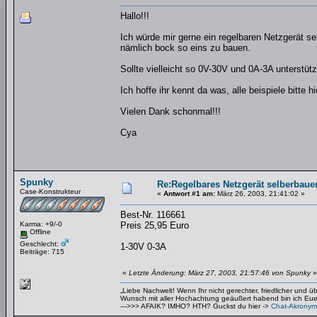
Hallo!!!
Ich würde mir gerne ein regelbaren Netzgerät sel
nämlich bock so eins zu bauen.
Sollte vielleicht so 0V-30V und 0A-3A unterstüt
Ich hoffe ihr kennt da was, alle beispiele bitte h
Vielen Dank schonmal!!!
Cya
Spunky
Re:Regelbares Netzgerät selberbaue
Case-Konstrukteur
«
Antwort #1 am:
März 26, 2003, 21:41:02 »
Best-Nr. 116661
Karma: +9/-0
Preis 25,95 Euro
Offline
Geschlecht:
1-30V 0-3A
Beiträge: 715
«
Letzte Änderung: März 27, 2003, 21:57:46 von Spunky
»
„Liebe Nachwelt! Wenn Ihr nicht gerechter, friedlicher und 
Wunsch mit aller Hochachtung geäußert habend bin ich Euer 
--->>> AFAIK? IMHO? HTH? Guckst du hier ->
Chat-Akronym