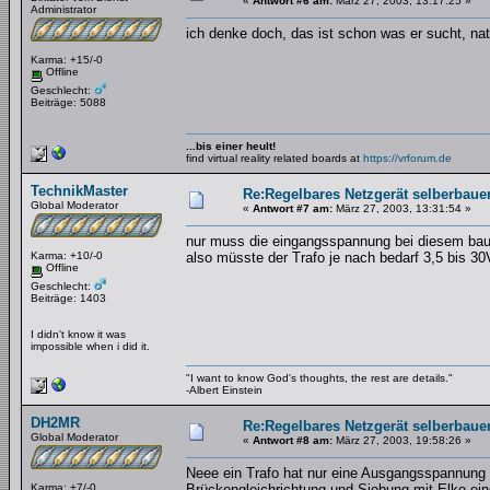
«
Antwort #6 am:
März 27, 2003, 13:17:25 »
Administrator
ich denke doch, das ist schon was er sucht, na
Karma: +15/-0
Offline
Geschlecht:
Beiträge: 5088
...bis einer heult!
find virtual reality related boards at
https://vrforum.de
TechnikMaster
Re:Regelbares Netzgerät selberbaue
Global Moderator
«
Antwort #7 am:
März 27, 2003, 13:31:54 »
nur muss die eingangsspannung bei diesem ba
Karma: +10/-0
also müsste der Trafo je nach bedarf 3,5 bis 3
Offline
Geschlecht:
Beiträge: 1403
I didn't know it was
impossible when i did it.
"I want to know God's thoughts, the rest are details."
-Albert Einstein
DH2MR
Re:Regelbares Netzgerät selberbaue
Global Moderator
«
Antwort #8 am:
März 27, 2003, 19:58:26 »
Neee ein Trafo hat nur eine Ausgangsspannung
Karma: +7/-0
Brückengleichrichtung und Siebung mit Elko ein