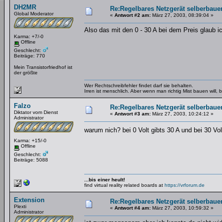
DH2MR
Re:Regelbares Netzgerät selberbaue
Global Moderator
«
Antwort #2 am:
März 27, 2003, 08:39:04 »
Also das mit den 0 - 30 A bei dem Preis glaub ic
Karma: +7/-0
Offline
Geschlecht:
Beiträge: 770
Mein Transistorfriedhof ist
der größte
Wer Rechtschreibfehler findet darf sie behalten.
Irren ist menschlich. Aber wenn man richtig Mist bauen will
Falzo
Re:Regelbares Netzgerät selberbaue
Diktator vom Dienst
«
Antwort #3 am:
März 27, 2003, 10:24:12 »
Administrator
warum nich? bei 0 Volt gibts 30 A und bei 30 Vo
Karma: +15/-0
Offline
Geschlecht:
Beiträge: 5088
...bis einer heult!
find virtual reality related boards at
https://vrforum.de
Extension
Re:Regelbares Netzgerät selberbaue
Plexti
«
Antwort #4 am:
März 27, 2003, 10:59:32 »
Administrator