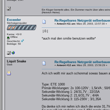
Ein Kluger bemerkt alles. Ein Dummer macht über alles se
(Heinrich Heine)
Exceeder
Re:Regelbares Netzgerät selberbaue
Stichsägenquäler
«
Antwort #11 am:
März 28, 2003, 13:57:30 »
|.0.|
Karma: +0/-0
Offline
*auch mal den smilie benutzen wollte*
Geschlecht:
Beiträge: 50
Liquit Snake
Re:Regelbares Netzgerät selberbaue
Gast
«
Antwort #12 am:
März 28, 2003, 15:59:29 »
Ach ich wollt mir auch schonmal sowas bauen a
Type: ETE 1000
Primär-Wicklungen: 2x 100-120V ; 1,5kVA ; 50
Sekundär-Wicklung 1: 24/31,7V ; 22/15A
Sekundär-Wicklung 2: 21,6/31,7V ; 4/4A
Sekundär-Wicklung 3: 115-230V ; 3/1,35A
Da denke ich mir nehm ich doch die erste 31,7V