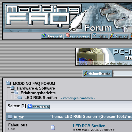
MODDING-FAQ FORUM
Hardware & Software
Erfahrungsberichte
LED RGB Streifen
« vorheriges
nächstes »
Seiten:
[
1
]
Thema: LED RGB Streifen (Gelesen 10517 ma
Autor
Fabeulous
LED RGB Streifen
Gast
«
am:
Mai 8, 2008, 23:58:36 »