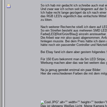
So ich hab mir gedacht ich schreibe auch mal e
Und zwar war ich schon seit längerem auf der S
Ich habe recht lange gezögert da ich nach einer
das RGB LED's eigentlich das einfachste Mittel
zu löten.
Nach weiterer Recherche stieß ich dann auf LE
So ein Streifen besteht aus mehreren SMD LED's w
Farbe(LED[Rot/Grün/Blau]) einzeln ansteuerbar.
Die Arbeit war mir also quasi abgenommen. Anf
hinlegen musste. Bei dem Preis hätte ich dann 
hätte noch ein passender Controller und Netzteil
Bei Ebay fand ich dann aber gestern folgendes
Für 150 Euro bekommt man da 5m LED Stripe, ein
Werbung machen aber das war bei weitem das g
Na ja genug geredet erstmal ein paar Bilder:
Hier die verschiedenen Farben die mit dem mitge
.JPG" alt="" width="" height="" border="
Das ist übrigens Weißes Licht. Meine Kamera ha