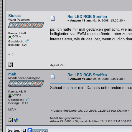
Stukaa
Re: LED RGB Streifen
Wakü-Poseidon
«
Antwort #3 am:
Mai 9, 2008, 15:26:20 »
ps: ich hatte mir mal gedanken gemacht, wie man
Karma: +2/-0
helligkeiten via PWM regeln könnte.. aber zu n
Offline
interessieren, wie du das löst, wenn du dich d
Geschlecht:
Beiträge: 414
+_ö
digitall Oo
mak
Re: LED RGB Streifen
Modder der Apokalypse
«
Antwort #4 am:
Mai 9, 2008, 23:31:48 »
Schaut mal
hier
rein. Da hats unter anderem au
Karma: +3/-0
Offline
Geschlecht:
Beiträge: 1147
M/A/K
«
Letzte Änderung: Mai 10, 2008, 11:25:28 von Crawler
»
M/A/K hat gesprochen!
Athlon X2 6400 + Xigmatek Achilles / 2x 2 GB RAM / 64 G
Seiten:
[
1
]