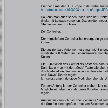
Hier noch mal der LED Stripe in der Nahaufnah
http://fabeulousde.h198298.ser...ripe/stripe.JPG
Da kann man auch sehen, dass sich der Streifen
direkt mit Lötpads versehen. Das anlöten neuer
Stücke war kein Problem.
Der Controller:
Der mitgelieferte Controller beherbergt einige 
können:
Die ausziehbare Antenne muss man nicht unbedi
mindestens 8 Metern im Gebäude(weiter könnte i
Keller).
Die Funktionen des Controllers bestehen darau
Dann kann man mit der „Mode“ Taste alle oben 
durchgefadet werden bzw. einen in dem alle Far
und „Down“ Tasten regeln.
Ich selbst empfinde diese Modi aber eher als D
Für den Anfang ist der Controller sicher nicht 
Möglichkeit habe mehr als diese 8 Farben anzuwä
regeln.
Ansonsten kann ich das oben genannte Set bzw. 
die Streifen einen großen kreativen Spielraum l