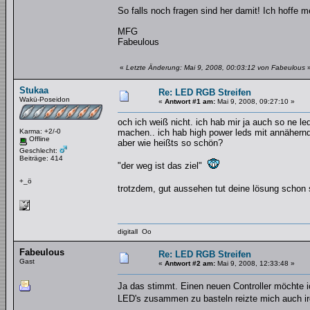
So falls noch fragen sind her damit! Ich hoffe 
MFG
Fabeulous
«
Letzte Änderung: Mai 9, 2008, 00:03:12 von Fabeulous
Stukaa
Re: LED RGB Streifen
Wakü-Poseidon
«
Antwort #1 am:
Mai 9, 2008, 09:27:10 »
och ich weiß nicht. ich hab mir ja auch so ne 
Karma: +2/-0
machen.. ich hab high power leds mit annähernd 
Offline
aber wie heißts so schön?
Geschlecht:
Beiträge: 414
"der weg ist das ziel"
+_ö
trotzdem, gut aussehen tut deine lösung scho
digitall Oo
Fabeulous
Re: LED RGB Streifen
Gast
«
Antwort #2 am:
Mai 9, 2008, 12:33:48 »
Ja das stimmt. Einen neuen Controller möchte i
LED's zusammen zu basteln reizte mich auch ir