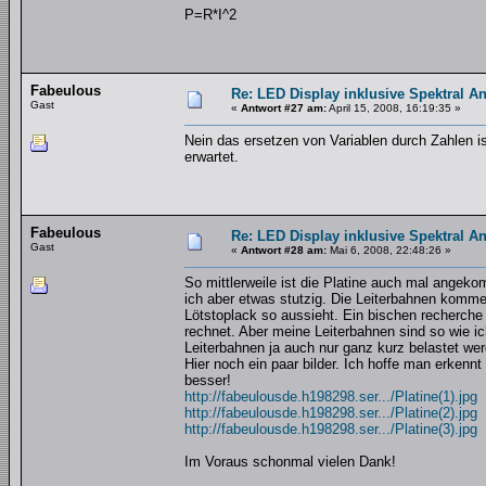
P=R*I^2
Fabeulous
Re: LED Display inklusive Spektral An
Gast
«
Antwort #27 am:
April 15, 2008, 16:19:35 »
Nein das ersetzen von Variablen durch Zahlen is
erwartet.
Fabeulous
Re: LED Display inklusive Spektral An
Gast
«
Antwort #28 am:
Mai 6, 2008, 22:48:26 »
So mittlerweile ist die Platine auch mal angeko
ich aber etwas stutzig. Die Leiterbahnen kommen
Lötstoplack so aussieht. Ein bischen recherch
rechnet. Aber meine Leiterbahnen sind so wie ich
Leiterbahnen ja auch nur ganz kurz belastet we
Hier noch ein paar bilder. Ich hoffe man erken
besser!
http://fabeulousde.h198298.ser.../Platine(1).jpg
http://fabeulousde.h198298.ser.../Platine(2).jpg
http://fabeulousde.h198298.ser.../Platine(3).jpg
Im Voraus schonmal vielen Dank!