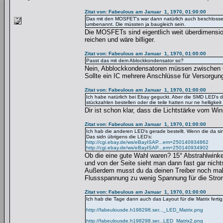
Zitat von: Fabeulous am Januar 1, 1970, 01:00:00
Das mit den MOSFET's war dann natürlich auch beschlosse
umbenannt. Die müssten ja baugleich sein.
Die MOSFETs sind eigentlich weit überdimensio
reichen und wäre billiger.
Zitat von: Fabeulous am Januar 1, 1970, 01:00:00
Passt das mit dem Ablockkondensator so?
Nein, Abblockkondensatoren müssen zwischen 
Sollte ein IC mehrere Anschlüsse für Versorgu
Zitat von: Fabeulous am Januar 1, 1970, 01:00:00
Ich habe natürlich bei Ebay geguckt. Aber die SMD LED's
stückzahlen bestellen oder die teile hatten nur ne helligkei
Dir ist schon klar, dass die Lichtstärke vom Win
Zitat von: Fabeulous am Januar 1, 1970, 01:00:00
Ich hab die anderen LED's gerade bestellt. Wenn die da si
Das sidn übrigens die LED's:
http://cgi.ebay.de/ws/eBayISAP...em=250140934862
http://cgi.ebay.de/ws/eBayISAP...em=250140934902
Ob die eine gute Wahl waren? 15° Abstrahlwinke
und von der Seite sieht man dann fast gar nich
Außerdem musst du da deinen Treiber noch mal 
Flussspannung zu wenig Spannung für die Stroms
Zitat von: Fabeulous am Januar 1, 1970, 01:00:00
Ich hab die Tage dann auch das Layout für die Matrix ferti
http://fabeulousde.h198298.ser..._LED_Matrix.png
http://fabeulousde.h198298.ser...LED_Matrix2.png