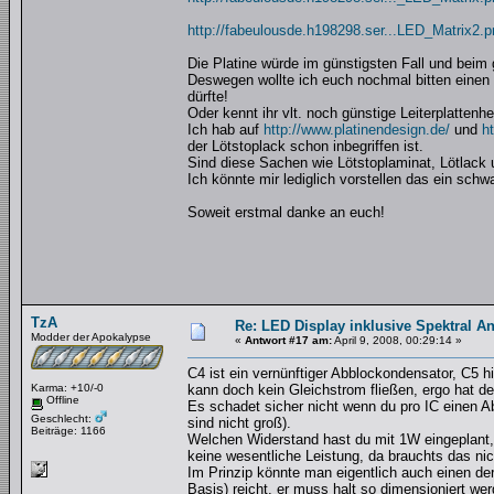
http://fabeulousde.h198298.ser...LED_Matrix2.p
Die Platine würde im günstigsten Fall und beim
Deswegen wollte ich euch nochmal bitten einen
dürfte!
Oder kennt ihr vlt. noch günstige Leiterplattenhe
Ich hab auf
http://www.platinendesign.de/
und
h
der Lötstoplack schon inbegriffen ist.
Sind diese Sachen wie Lötstoplaminat, Lötlack 
Ich könnte mir lediglich vorstellen das ein sch
Soweit erstmal danke an euch!
TzA
Re: LED Display inklusive Spektral An
Modder der Apokalypse
«
Antwort #17 am:
April 9, 2008, 00:29:14 »
C4 ist ein vernünftiger Abblockondensator, C5 
Karma: +10/-0
kann doch kein Gleichstrom fließen, ergo hat d
Offline
Es schadet sicher nicht wenn du pro IC einen Ab
Geschlecht:
sind nicht groß).
Beiträge: 1166
Welchen Widerstand hast du mit 1W eingeplant,
keine wesentliche Leistung, da brauchts das nic
Im Prinzip könnte man eigentlich auch einen de
Basis) reicht, er muss halt so dimensioniert w