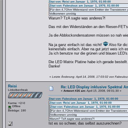
Zitat von: Reisi am Januar 1, 1970, 01:00:00
Zitat von: Fabeulous am Januar 1, 1970, 01:00:00
Für den 4,7Ohm Widerstand vom Emitter der Transistoren 
Vollkommen unnötig
Warum? TzA sagte was anderes?!
Das mit den Widerständen an den Riesen-FET's
Ja die Abblockondensatoren müssen so nah wie m
Na ja ganz einfach ist das nicht!
Also für di
keinesfalls einfach. Aber na gut jetzt weis ich e
Ja ich benutze nur die grünen und blauen LED's
Die LED Matrix Platine habe ich gerade bestel
Danke!
«
Letzte Änderung: April 14, 2008, 17:03:02 von Fabeulou
Reisi
Re: LED Display inklusive Spektral An
Lötkolbenfreak
«
Antwort #26 am:
April 15, 2008, 09:01:30 »
Zitat von: Fabeulous am Januar 1, 1970, 01:00:00
Zitat von: Reisi am Januar 1, 1970, 01:00:00
Karma: +2/-0
Offline
Zitat von: Fabeulous am Januar 1, 1970, 01:00:00
Beiträge: 190
Für den 4,7Ohm Widerstand vom Emitter der Transistoren
Vollkommen unnötig
Warum? TzA sagte was anderes?!
Ist es so schwer, das selbst auszurechnen?