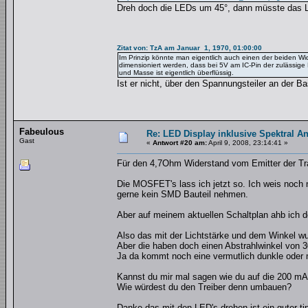
Dreh doch die LEDs um 45°, dann müsste das Lay
Zitat von: TzA am Januar 1, 1970, 01:00:00
Im Prinzip könnte man eigentlich auch einen der beiden Wid
dimensioniert werden, dass bei 5V am IC-Pin der zulässige
und Masse ist eigentlich überflüssig.
Ist er nicht, über den Spannungsteiler an der 
Fabeulous
Re: LED Display inklusive Spektral An
Gast
«
Antwort #20 am:
April 9, 2008, 23:14:41 »
Für den 4,7Ohm Widerstand vom Emitter der Tr
Die MOSFET's lass ich jetzt so. Ich weis noch 
gerne kein SMD Bauteil nehmen.
Aber auf meinem aktuellen Schaltplan ahb ich 
Also das mit der Lichtstärke und dem Winkel wus
Aber die haben doch einen Abstrahlwinkel von 3
Ja da kommt noch eine vermutlich dunkle oder m
Kannst du mir mal sagen wie du auf die 200 mA 
Wie würdest du den Treiber denn umbauen?
Danke das mit den LED's drehen ist ein guter t