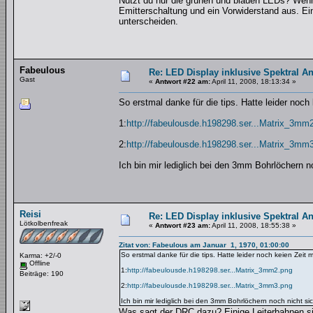
Nutzt du nur die grünen und blauen LEDs? Wenn 
Emitterschaltung und ein Vorwiderstand aus. Ei
unterscheiden.
Fabeulous
Re: LED Display inklusive Spektral An
Gast
«
Antwort #22 am:
April 11, 2008, 18:13:34 »
So erstmal danke für die tips. Hatte leider noc
1:
http://fabeulousde.h198298.ser...Matrix_3mm
2:
http://fabeulousde.h198298.ser...Matrix_3mm
Ich bin mir lediglich bei den 3mm Bohrlöchern n
Reisi
Re: LED Display inklusive Spektral An
Lötkolbenfreak
«
Antwort #23 am:
April 11, 2008, 18:55:38 »
Zitat von: Fabeulous am Januar 1, 1970, 01:00:00
So erstmal danke für die tips. Hatte leider noch keien Zeit
Karma: +2/-0
Offline
1:
http://fabeulousde.h198298.ser...Matrix_3mm2.png
Beiträge: 190
2:
http://fabeulousde.h198298.ser...Matrix_3mm3.png
Ich bin mir lediglich bei den 3mm Bohrlöchern noch nicht si
Was sagt der DRC dazu? Einige Leiterbahnen sin