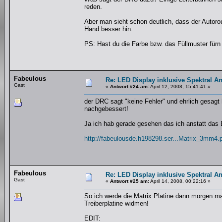
reden.
Aber man sieht schon deutlich, dass der Autor
Hand besser hin.
PS: Hast du die Farbe bzw. das Füllmuster fürn
Fabeulous
Re: LED Display inklusive Spektral An
Gast
«
Antwort #24 am:
April 12, 2008, 15:41:41 »
der DRC sagt "keine Fehler" und ehrlich gesagt
nachgebessert!
Ja ich hab gerade gesehen das ich anstatt das 
http://fabeulousde.h198298.ser...Matrix_3mm4.
Fabeulous
Re: LED Display inklusive Spektral An
Gast
«
Antwort #25 am:
April 14, 2008, 00:22:16 »
So ich werde die Matrix Platine dann morgen ma
Treiberplatine widmen!
EDIT: