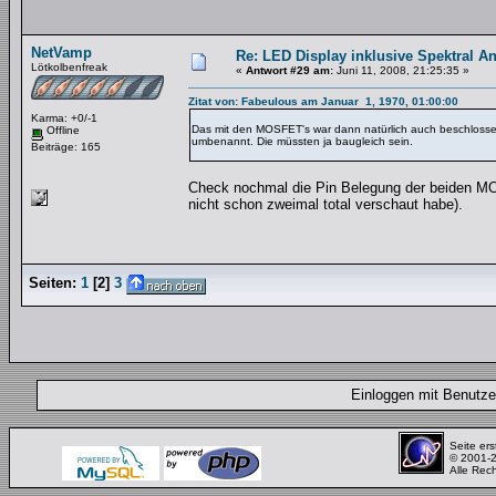
NetVamp
Re: LED Display inklusive Spektral An
Lötkolbenfreak
«
Antwort #29 am:
Juni 11, 2008, 21:25:35 »
Zitat von: Fabeulous am Januar 1, 1970, 01:00:00
Karma: +0/-1
Das mit den MOSFET's war dann natürlich auch beschlosse
Offline
umbenannt. Die müssten ja baugleich sein.
Beiträge: 165
Check nochmal die Pin Belegung der beiden MOSF
nicht schon zweimal total verschaut habe).
Seiten:
1
[
2
]
3
Einloggen mit Benut
Seite ers
© 2001-
Alle Rec