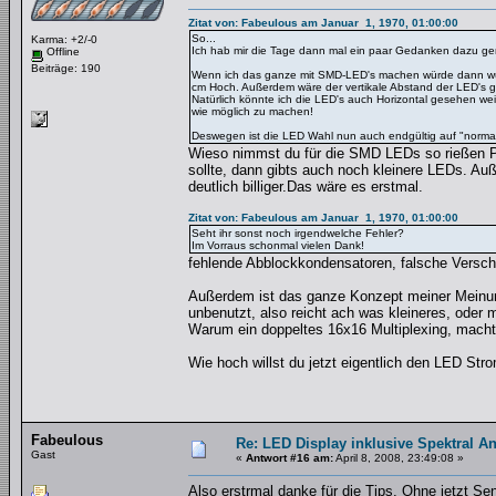
Zitat von: Fabeulous am Januar 1, 1970, 01:00:00
So...
Karma: +2/-0
Ich hab mir die Tage dann mal ein paar Gedanken dazu gem
Offline
Beiträge: 190
Wenn ich das ganze mit SMD-LED's machen würde dann würd
cm Hoch. Außerdem wäre der vertikale Abstand der LED's gr
Natürlich könnte ich die LED's auch Horizontal gesehen wei
wie möglich zu machen!
Deswegen ist die LED Wahl nun auch endgültig auf "norma
Wieso nimmst du für die SMD LEDs so rießen P
sollte, dann gibts auch noch kleinere LEDs. A
deutlich billiger.Das wäre es erstmal.
Zitat von: Fabeulous am Januar 1, 1970, 01:00:00
Seht ihr sonst noch irgendwelche Fehler?
Im Vorraus schonmal vielen Dank!
fehlende Abblockkondensatoren, falsche Versch
Außerdem ist das ganze Konzept meiner Meinun
unbenutzt, also reicht ach was kleineres, oder 
Warum ein doppeltes 16x16 Multiplexing, macht d
Wie hoch willst du jetzt eigentlich den LED Str
Fabeulous
Re: LED Display inklusive Spektral An
Gast
«
Antwort #16 am:
April 8, 2008, 23:49:08 »
Also erstrmal danke für die Tips. Ohne jetzt S