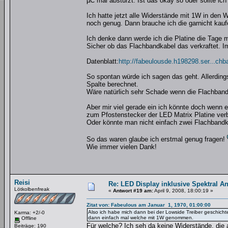
µC mal abstürzt. Ist das okay so oder sollte i
Ich hatte jetzt alle Widerstände mit 1W in de
noch genug. Dann brauche ich die garnicht kauf
Ich denke dann werde ich die Platine die Tage 
Sicher ob das Flachbandkabel das verkraftet. I
Datenblatt:
http://fabeulousde.h198298.ser...chb
So spontan würde ich sagen das geht. Allerdings
Spalte berechnet.
Wäre natürlich sehr Schade wenn die Flachband
Aber mir viel gerade ein ich könnte doch wenn e
zum Pfostenstecker der LED Matrix Platine verbi
Oder könnte man nicht einfach zwei Flachbandka
So das waren glaube ich erstmal genug fragen!
Wie immer vielen Dank!
Reisi
Re: LED Display inklusive Spektral An
Lötkolbenfreak
«
Antwort #19 am:
April 9, 2008, 18:00:19 »
Zitat von: Fabeulous am Januar 1, 1970, 01:00:00
Also ich habe mich dann bei der Lowside Treiber geschicht
Karma: +2/-0
dann einfach mal welche mit 1W genommen.
Offline
Für welche? Ich seh da keine Widerstände, die
Beiträge: 190