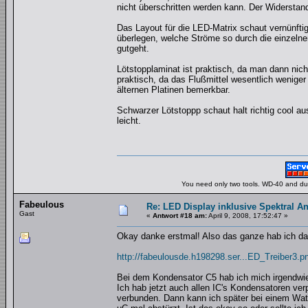
nicht überschritten werden kann. Der Widerstan
Das Layout für die LED-Matrix schaut vernünftig 
überlegen, welche Ströme so durch die einzelne
gutgeht.
Lötstopplaminat ist praktisch, da man dann nich
praktisch, da das Flußmittel wesentlich weniger 
älternen Platinen bemerkbar.
Schwarzer Lötstoppp schaut halt richtig cool a
leicht.
You need only two tools. WD-40 and duct
Fabeulous
Re: LED Display inklusive Spektral An
Gast
«
Antwort #18 am:
April 9, 2008, 17:52:47 »
Okay danke erstmal! Also das ganze hab ich da
http://fabeulousde.h198298.ser...ED_Treiber3.p
Bei dem Kondensator C5 hab ich mich irgendwi
Ich hab jetzt auch allen IC's Kondensatoren ve
verbunden. Dann kann ich später bei einem Wat