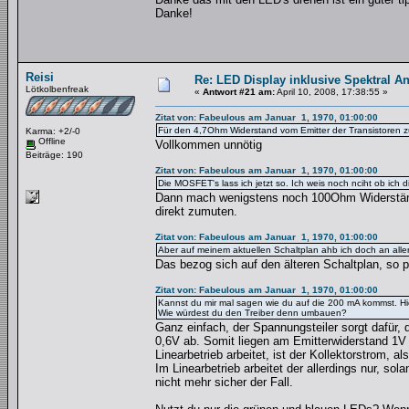
Danke!
Reisi
Re: LED Display inklusive Spektral An
Lötkolbenfreak
«
Antwort #21 am:
April 10, 2008, 17:38:55 »
Zitat von: Fabeulous am Januar 1, 1970, 01:00:00
Für den 4,7Ohm Widerstand vom Emitter der Transistoren 
Karma: +2/-0
Offline
Vollkommen unnötig
Beiträge: 190
Zitat von: Fabeulous am Januar 1, 1970, 01:00:00
Die MOSFET's lass ich jetzt so. Ich weis noch nciht ob ic
Dann mach wenigstens noch 100Ohm Widerstände
direkt zumuten.
Zitat von: Fabeulous am Januar 1, 1970, 01:00:00
Aber auf meinem aktuellen Schaltplan ahb ich doch an al
Das bezog sich auf den älteren Schaltplan, so p
Zitat von: Fabeulous am Januar 1, 1970, 01:00:00
Kannst du mir mal sagen wie du auf die 200 mA kommst. Hie
Wie würdest du den Treiber denn umbauen?
Ganz einfach, der Spannungsteiler sorgt dafür, 
0,6V ab. Somit liegen am Emitterwiderstand 1V 
Linearbetrieb arbeitet, ist der Kollektorstrom, 
Im Linearbetrieb arbeitet der allerdings nur, so
nicht mehr sicher der Fall.