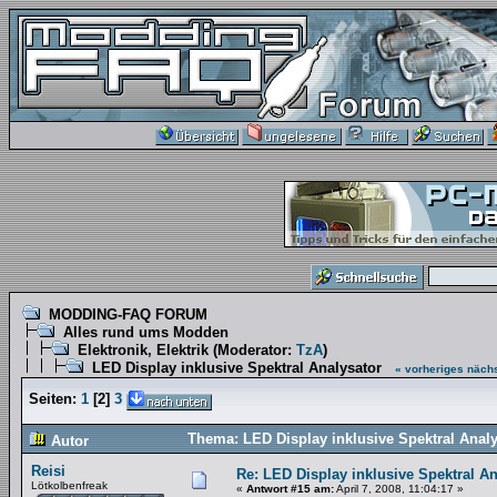
MODDING-FAQ FORUM
Alles rund ums Modden
Elektronik, Elektrik
(Moderator:
TzA
)
LED Display inklusive Spektral Analysator
« vorheriges
nächs
Seiten:
1
[
2
]
3
Thema: LED Display inklusive Spektral Anal
Autor
Reisi
Re: LED Display inklusive Spektral An
Lötkolbenfreak
«
Antwort #15 am:
April 7, 2008, 11:04:17 »