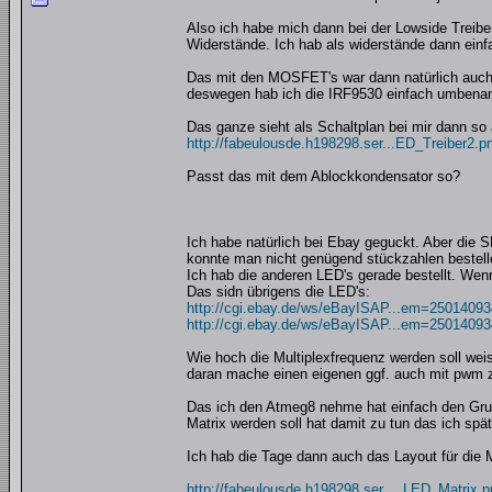
Also ich habe mich dann bei der Lowside Treibe
Widerstände. Ich hab als widerstände dann ei
Das mit den MOSFET's war dann natürlich auch 
deswegen hab ich die IRF9530 einfach umbenann
Das ganze sieht als Schaltplan bei mir dann so
http://fabeulousde.h198298.ser...ED_Treiber2.p
Passt das mit dem Ablockkondensator so?
Ich habe natürlich bei Ebay geguckt. Aber die
konnte man nicht genügend stückzahlen bestellen
Ich hab die anderen LED's gerade bestellt. Wen
Das sidn übrigens die LED's:
http://cgi.ebay.de/ws/eBayISAP...em=2501409
http://cgi.ebay.de/ws/eBayISAP...em=2501409
Wie hoch die Multiplexfrequenz werden soll wei
daran mache einen eigenen ggf. auch mit pwm z
Das ich den Atmeg8 nehme hat einfach den Grun
Matrix werden soll hat damit zu tun das ich spät
Ich hab die Tage dann auch das Layout für die M
http://fabeulousde.h198298.ser..._LED_Matrix.p