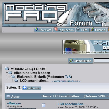
MODDING-FAQ FORUM
Alles rund ums Modden
Elektronik, Elektrik
(Moderator:
TzA
)
LCD anschließen...
« vorheriges
nächstes »
Seiten:
[
1
]
Thema: LCD anschließen... (Gelesen 5790 ma
Autor
--Roizza--
LCD anschließen...
Modding-Noob
«
am:
Februar 26, 2008, 15:47:05 »