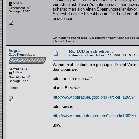
Offline
von Atmel ist dieser Aufgabe ganz sicher gew
Geschlecht:
schaltet man sich einen Spannungsteiler davor.
Beiträge: 1547
Solltest du diese Investition an Geld und vor al
einzubauen.
Ein Kluger bemerkt alles. Ein Dummer macht über alles se
(Heinrich Heine)
VogeL
Re: LCD anschließen...
Case-Konstrukteur
«
Antwort #3 am:
Februar 26, 2008, 18:15:47 »
Warum nich einfach ein günstiges Digital Volt
Karma: +1/-1
das Optimale.
Offline
Geschlecht:
oder irre ich mich da?!
Beiträge: 657
also z.B. sowas:
hmmm
http://www.conrad.de/goto.php?artikel=126594
oder sowas :
http://www.conrad.de/goto.php?artikel=130230
usw.