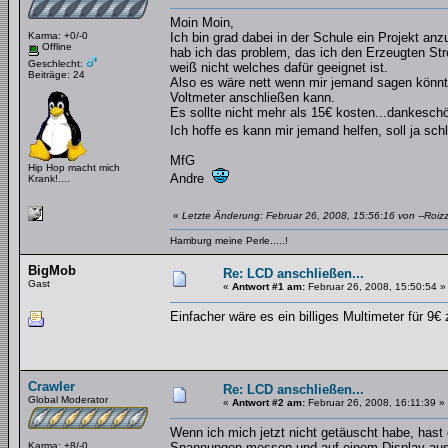
Moin Moin,
Karma: +0/-0
Ich bin grad dabei in der Schule ein Projekt an
Offline
hab ich das problem, das ich den Erzeugten St
Geschlecht:
weiß nicht welches dafür geeignet ist.
Beiträge: 24
Also es wäre nett wenn mir jemand sagen könn
Voltmeter anschließen kann.
Es sollte nicht mehr als 15€ kosten...dankesc
Ich hoffe es kann mir jemand helfen, soll ja sch
MfG
Hip Hop macht mich
Andre
Krank!....
«
Letzte Änderung: Februar 26, 2008, 15:56:16 von --Roizz
Hamburg meine Perle.....!
BigMob
Re: LCD anschließen...
Gast
«
Antwort #1 am:
Februar 26, 2008, 15:50:54 »
Einfacher wäre es ein billiges Multimeter für 9€ 
Crawler
Re: LCD anschließen...
Global Moderator
«
Antwort #2 am:
Februar 26, 2008, 16:11:39 »
Wenn ich mich jetzt nicht getäuscht habe, hast 
Karma: +8/-0
Spannungen messen und auf einem Display ausgeb