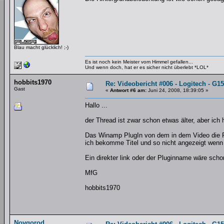
Blau macht glücklich! ;-)
Es ist noch kein Meister vom Himmel gefallen...
Und wenn doch, hat er es sicher nicht überlebt *LOL*
hobbits1970
Re: Videobericht #006 - Logitech - G1
Gast
«
Antwort #6 am:
Juni 24, 2008, 18:39:05 »
Hallo ...
der Thread ist zwar schon etwas älter, aber ich
Das Winamp PlugIn von dem in dem Video die Red
ich bekomme Titel und so nicht angezeigt wenn
Ein direkter link oder der Pluginname wäre scho
MfG
hobbits1970
Novgorod