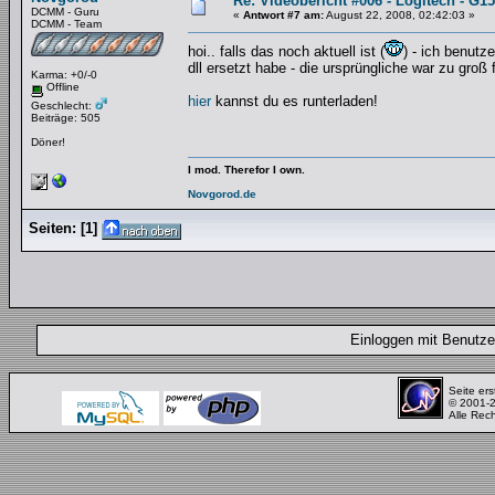
Re: Videobericht #006 - Logitech - G1
DCMM - Guru
«
Antwort #7 am:
August 22, 2008, 02:42:03 »
DCMM - Team
hoi.. falls das noch aktuell ist (
) - ich benutze
dll ersetzt habe - die ursprüngliche war zu groß fü
Karma: +0/-0
Offline
hier
kannst du es runterladen!
Geschlecht:
Beiträge: 505
Döner!
I mod. Therefor I own.
Novgorod.de
Seiten:
[
1
]
Einloggen mit Benut
Seite ers
© 2001-
Alle Rec