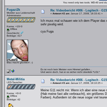
You need only two tools. WD-40 and duct
Fugazi2k
Re: Videobericht #006 - Logitech - G1
Modder aus Leidenschaft
«
Antwort #2 am:
Januar 17, 2008, 18:33:41 »
Administrator
Ich muss mal schauen wie ich dem Player das e
sehr pixelig wird.
Karma: +10/-0
Offline
cya Fuga
Geschlecht:
Beiträge: 417
Blau macht glücklich! ;-)
Es ist noch kein Meister vom Himmel gefallen...
Und wenn doch, hat er es sicher nicht überlebt *LOL*
Metal-Militia
Re: Videobericht #006 - Logitech - G1
LED-Tauscher
«
Antwort #3 am:
Januar 17, 2008, 19:10:25 »
Meine G11 reicht mir. Wenn ich aber eine neue 
Karma: +0/-0
(Hab meine fast alle verbraucht), ein größeres 
Offline
Farben). Außerdem ist die neue sogar viel teurer
Beiträge: 42