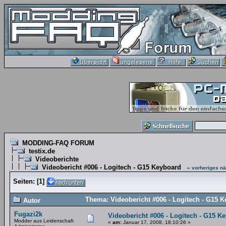
MODDING-FAQ FORUM
testix.de
Videoberichte
Videobericht #006 - Logitech - G15 Keyboard
« vorheriges
nä
Seiten:
[
1
]
Thema: Videobericht #006 - Logitech - G15 
Autor
Fugazi2k
Videobericht #006 - Logitech - G15 K
Modder aus Leidenschaft
«
am:
Januar 17, 2008, 18:10:26 »