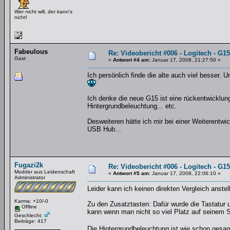
Wer nicht will, der kann's
nicht!
Fabeulous
Re: Videobericht #006 - Logitech - G1
Gast
«
Antwort #4 am:
Januar 17, 2008, 21:27:50 »
Ich persönlich finde die alte auch viel besser. U
Ich denke die neue G15 ist eine rückentwicklung
Hintergrundbeleuchtung... etc.
Desweiteren hätte ich mir bei einer Weiterentw
USB Hub...
Fugazi2k
Re: Videobericht #006 - Logitech - G1
Modder aus Leidenschaft
«
Antwort #5 am:
Januar 17, 2008, 22:06:10 »
Administrator
Leider kann ich keinen direkten Vergleich anstel
Karma: +10/-0
Zu den Zusatztasten: Dafür wurde die Tastatur 
Offline
kann wenn man nicht so viel Platz auf seinem S
Geschlecht:
Beiträge: 417
Die Hintergrundbeleuchtung ist wie schon ge