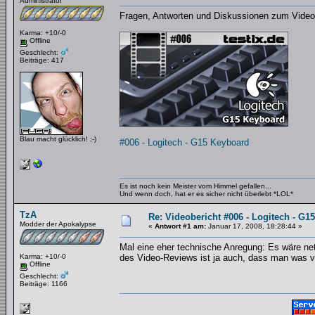
Administrator
Fragen, Antworten und Diskussionen zum Videob
Karma: +10/-0
Offline
Geschlecht:
Beiträge: 417
Blau macht glücklich! ;-)
#006 - Logitech - G15 Keyboard
Es ist noch kein Meister vom Himmel gefallen...
Und wenn doch, hat er es sicher nicht überlebt *LOL*
TzA
Re: Videobericht #006 - Logitech - G1
Modder der Apokalypse
«
Antwort #1 am:
Januar 17, 2008, 18:28:44 »
Mal eine eher technische Anregung: Es wäre net
Karma: +10/-0
des Video-Reviews ist ja auch, dass man was v
Offline
Geschlecht:
Beiträge: 1166