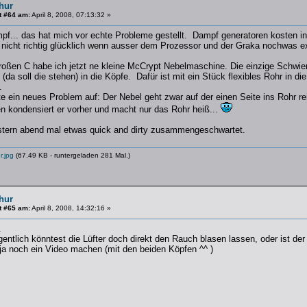
hur
t #64 am:
April 8, 2008, 07:13:32 »
... das hat mich vor echte Probleme gestellt. Dampf generatoren kosten in d
n nicht richtig glücklich wenn ausser dem Prozessor und der Graka nochwas e
oßen C habe ich jetzt ne kleine McCrypt Nebelmaschine. Die einzige Schwie
(da soll die stehen) in die Köpfe. Dafür ist mit ein Stück flexibles Rohr in 
.
 ein neues Problem auf: Der Nebel geht zwar auf der einen Seite ins Rohr rei
en kondensiert er vorher und macht nur das Rohr heiß...
stern abend mal etwas quick and dirty zusammengeschwartet.
.jpg
(67.49 KB - runtergeladen 281 Mal.)
hur
t #65 am:
April 8, 2008, 14:32:16 »
.
gentlich könntest die Lüfter doch direkt den Rauch blasen lassen, oder ist der
 ja noch ein Video machen (mit den beiden Köpfen ^^ )