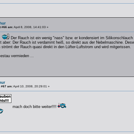
hur
t #66 am:
April 8, 2008, 14:41:03 »
rt
Der Rauch ist ein wenig "nass" bzw. er kondensiert im Silikonschlauch 
st aber: Der Rauch ist verdammt heiß, so direkt aus der Nebelmaschine. Desw
strömt der Rauch quasi direkt in den Lüfter-Luftstrom und wird mitgerissen.
zestau vermieden ...
hur
 #67 am:
April 10, 2008, 20:29:01 »
mach doch bitte weiter!!!!