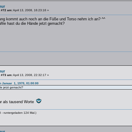
hur
 #72 am:
April 13, 2008, 16:23:16 »
dung kommt auch noch an die Füße und Torso nehm ich an? ^^
 Wie hast du die Hände jetzt gemacht?
hur
 #73 am:
April 13, 2008, 22:32:17 »
m Januar 1, 1970, 01:00:00
e jetzt gemacht?
hr als tausend Worte
 - runtergeladen 124 Mal.)
hur