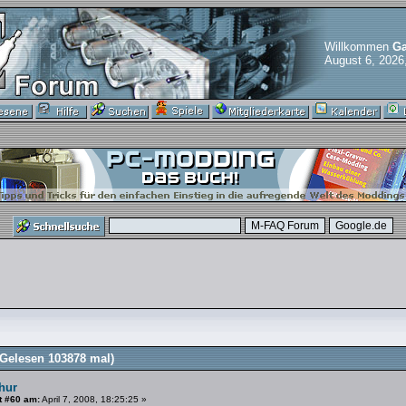
Willkommen
Ga
August 6, 2026
Gelesen 103878 mal)
hur
t #60 am:
April 7, 2008, 18:25:25 »