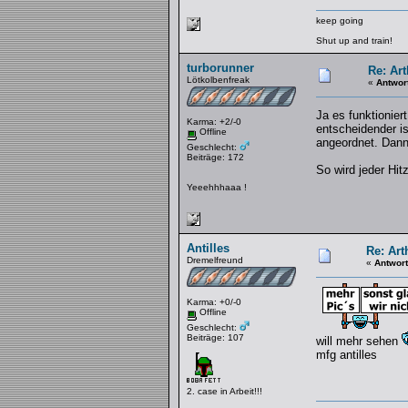
keep going
Shut up and train!
turborunner
Re: Art
Lötkolbenfreak
«
Antwor
Ja es funktionie
Karma: +2/-0
entscheidender i
Offline
angeordnet. Dann 
Geschlecht:
Beiträge: 172
So wird jeder Hit
Yeeehhhaaa !
Antilles
Re: Art
Dremelfreund
«
Antwort
Karma: +0/-0
Offline
Geschlecht:
Beiträge: 107
will mehr sehen
mfg antilles
2. case in Arbeit!!!