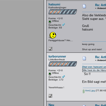
hatsumi
Re: Art
Kathodenjünger
«
Antwort
Also die Verklei
Karma: +1/-0
Sieht super aus.
Offline
Geschlecht:
Gruß
Beiträge: 83
hatsumi
Fertiggehäuse? Hm....
keep going
Shut up and train!
turborunner
Re: Art
Lötkolbenfreak
«
Antwort
Zitat von: hatsumi a
Wie hast du die Händ
Karma: +2/-0
Offline
So !!
Geschlecht:
Beiträge: 172
Ein Bild sagt me
Yeeehhhaaa !
Arm1.jpg
(77.88 KB
Neu
Re: Art