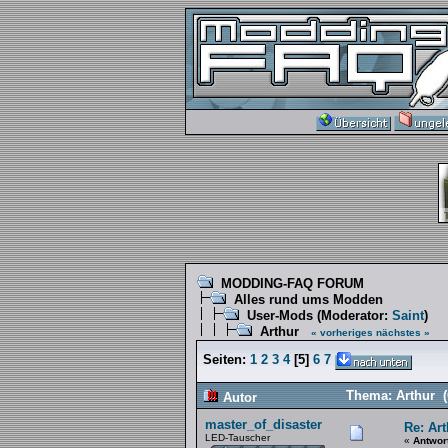
MODDING-FAQ FORUM
Alles rund ums Modden
User-Mods
(Moderator:
Saint
)
Arthur
« vorheriges
nächstes »
Seiten:
1
2
3
4
[
5
]
6
7
Thema: Arthur (
Autor
master_of_disaster
Re: Art
LED-Tauscher
«
Antwor