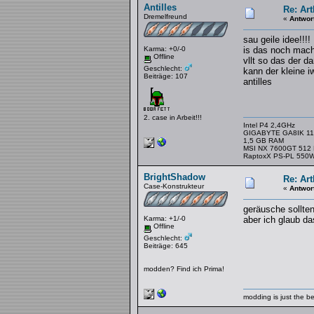
Antilles
Re: Art
Dremelfreund
«
Antwor
sau geile idee!!!!
Karma: +0/-0
is das noch mac
Offline
vllt so das der 
Geschlecht:
kann der kleine 
Beiträge: 107
antilles
2. case in Arbeit!!!
Intel P4 2,4GHz
GIGABYTE GA8IK 11
1,5 GB RAM
MSI NX 7600GT 512
RaptoxX PS-PL 550
BrightShadow
Re: Art
Case-Konstrukteur
«
Antwor
geräusche sollten
Karma: +1/-0
aber ich glaub da
Offline
Geschlecht:
Beiträge: 645
modden? Find ich Prima!
modding is just the b