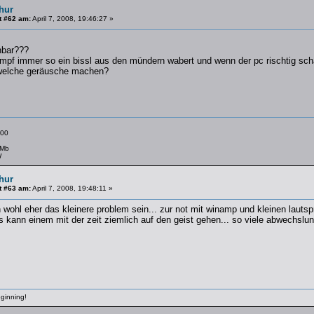
hur
t #62 am:
April 7, 2008, 19:46:27 »
hbar???
dampf immer so ein bissl aus den mündern wabert und wenn der pc rischtig sc
iwelche geräusche machen?
00
 Mb
W
hur
t #63 am:
April 7, 2008, 19:48:11 »
 wohl eher das kleinere problem sein... zur not mit winamp und kleinen lauts
s kann einem mit der zeit ziemlich auf den geist gehen... so viele abwechslu
eginning!