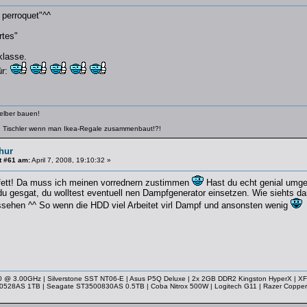
n perroquet"^^
rtes"
klasse.
ür:
selber bauen!
n Tischler wenn man Ikea-Regale zusammenbaut!?!
hur
t #61 am:
April 7, 2008, 19:10:32 »
 fett! Da muss ich meinen vorrednern zustimmen
Hast du echt genial umges
u gesgat, du wolltest eventuell nen Dampfgenerator einsetzen. Wie siehts da
ssehen ^^ So wenn die HDD viel Arbeitet virl Dampf und ansonsten wenig
 @ 3.00GHz | Silverstone SST NT06-E | Asus P5Q Deluxe | 2x 2GB DDR2 Kingston HyperX | XF
0528AS 1TB | Seagate ST3500830AS 0.5TB | Coba Nitrox 500W | Logitech G11 | Razer Copperh