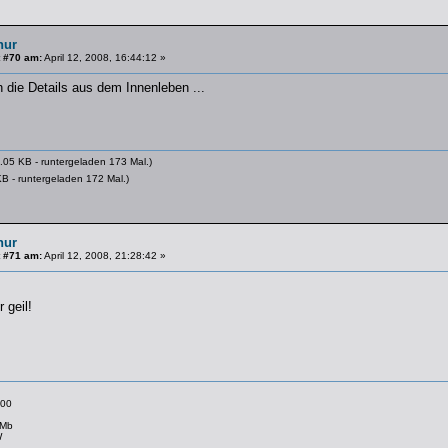
hur
 #70 am:
April 12, 2008, 16:44:12 »
h die Details aus dem Innenleben ...
.05 KB - runtergeladen 173 Mal.)
B - runtergeladen 172 Mal.)
hur
 #71 am:
April 12, 2008, 21:28:42 »
 geil!
00
 Mb
W