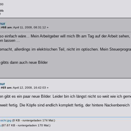
00
 Mb
W
hur
t #68 am:
April 11, 2008, 08:31:12 »
 einfach wäre... Mein Arbeitgeber will mich 8h am Tag auf der Arbeit sehen,
en lassen ...
gemacht, allerdings im elektrischen Teil, nicht im optischen. Mein Steuerpr
ibts dann auch neue Bilder
hur
 #69 am:
April 12, 2008, 16:42:03 »
n gibt es ein paar neue Bilder. Leider bin ich längst nicht so weit wie ich ger
weit fertig. Die Köpfe sind endlich komplett fertig, der hintere Nackenbereich
icht.jpg
(0 KB - runtergeladen 174 Mal.)
g
(67.67 KB - runtergeladen 170 Mal.)