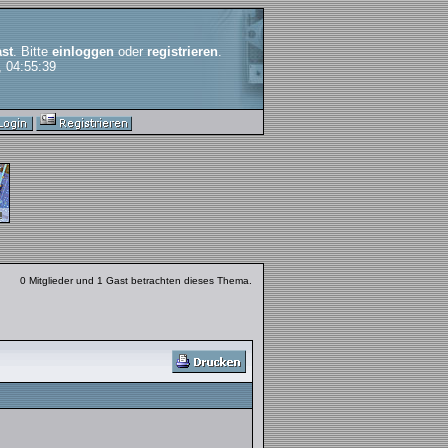
st
. Bitte
einloggen
oder
registrieren
.
, 04:55:39
0 Mitglieder und 1 Gast betrachten dieses Thema.