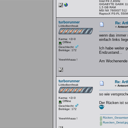
Intel P4 2,4GHz
GIGABYTE GA8IK 11
1,5 GB RAM
MSI NX 7600GT 512
RaptoxX PS-PL 550
turborunner
Re: Art
Lötkolbenfreak
«
Antwor
wenn das immer so
Karma: +2/-0
einfach links lieg
Offline
Geschlecht:
Ich habe weiter 
Beiträge: 172
Endzustand...
Yeeehhhaaa !
Am Wochenende g
turborunner
Re: Art
Lötkolbenfreak
«
Antwort
so wie versproche
Karma: +2/-0
Offline
Der Rücken ist so
Geschlecht:
Beiträge: 172
Rücken_Gesamtans
Yeeehhhaaa !
Ruecken_Detail.jp