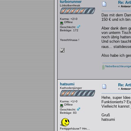
turborunner
Re: Art
Lötkolbenfreak
«
Antwor
Das mit dem Dampf
Karma: +2/-0
150 € und ich bi
Offline
Geschlecht:
Aber dank dem gr
Beiträge: 172
von unterm Tisch 
noch übrig hatten
Yeeehhhaaa !
Und schon tauchte
raus... stattdess
Also habe ich ge
Nebelbeschleuniger
hatsumi
Re: Art
Kathodenjünger
«
Antwor
Hehe, super Idee
Karma: +1/-0
Funktionierts? Ei
Offline
Vielleicht kannst
Geschlecht:
Beiträge: 83
Gruß
hatsumi
Fertiggehäuse? Hm....