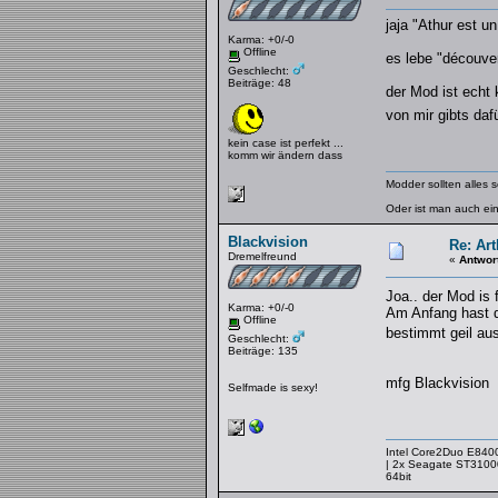
jaja "Athur est u
Karma: +0/-0
Offline
es lebe "découve
Geschlecht:
Beiträge: 48
der Mod ist echt 
von mir gibts daf
kein case ist perfekt ...
komm wir ändern dass
Modder sollten alles 
Oder ist man auch ei
Blackvision
Re: Art
Dremelfreund
«
Antwor
Joa.. der Mod is
Karma: +0/-0
Am Anfang hast d
Offline
bestimmt geil au
Geschlecht:
Beiträge: 135
mfg Blackvision
Selfmade is sexy!
Intel Core2Duo E8400
| 2x Seagate ST3100
64bit