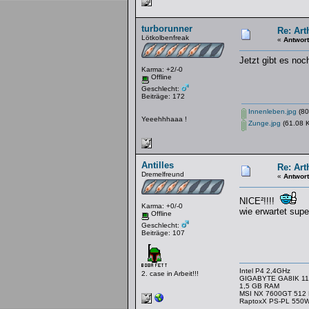
turborunner
Re: Art
Lötkolbenfreak
«
Antwort
Jetzt gibt es noc
Karma: +2/-0
Offline
Geschlecht:
Beiträge: 172
Innenleben.jpg
(80
Yeeehhhaaa !
Zunge.jpg
(61.08 K
Antilles
Re: Art
Dremelfreund
«
Antwort
NICE²!!!!
Karma: +0/-0
wie erwartet super
Offline
Geschlecht:
Beiträge: 107
Intel P4 2,4GHz
2. case in Arbeit!!!
GIGABYTE GA8IK 11
1,5 GB RAM
MSI NX 7600GT 512
RaptoxX PS-PL 550