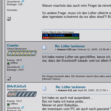
Geschlecht:
Beiträge: 126
Warum machste das auch mim Finger da nimmt m
Schrotter
So andere Frage. muss ich den Lüfter villeicht 
aber irgendwie schwimmt da nur alles drauf?! Bin
Keine Macht dem Schnappi
Crawler
Re: Lüfter lackieren
Global Moderator
«
Antwort #20 am:
Februar 11, 2005, 13:59:46 
Ich habe meine Lüfter nie geschliffen, bevor ich
Karma: +8/-0
nur, dass der Kunststoff sataub- und vor allem fe
Offline
Geschlecht:
Beiträge: 1547
Ein Kluger bemerkt alles. Ein Dummer macht über alles se
(Heinrich Heine)
BlAcKJeSuS
Re: Lüfter lackieren
Stichsägenquäler
«
Antwort #21 am:
April 28, 2005, 15:17:50 »
Ich habe es auch mal ausprobiert...
Karma: +0/-2
Bei mir hatte ich keine probs...
Offline
Meiner ist jetzt Babyblau...
Geschlecht:
der innenraum vom PC wir auch noch passend "a
Beiträge: 55