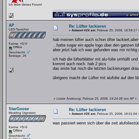
Ich liebe dieses Forum!
AP
Re: Lüfter lackieren
LED-Tauscher
«
Antwort #24 am:
Februar 25, 2008, 18:58:17 
hab meinen lüfter auch schon öfter lackiert,aber 
Karma: +0/-0
...hatte sogar ein apple logo über den ganzen lü
Offline
aber jetzt hab ich was gefunden was mir richtig g
Geschlecht:
Beiträge: 26
ich hab die lüfterblätter mit alu-folie umhüllt 
kommt auch noch. hab 2 pics
das erste hat noch die letzten lackierungen drau
übrigens macht der Lüfter mit alufolie auf den bl
«
Letzte Änderung: Februar 25, 2008, 19:24:08 von AP
»
StarGoose
Re: Lüfter lackieren
Modding Urgestein
«
Antwort #25 am:
Februar 25, 2008, 19:01:04 
was passiert wenn sich über die zeit alufolies
Karma: +5/-0
Offline
Geschlecht: