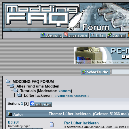
MODDING-FAQ FORUM
Alles rund ums Modden
Tutorials
(Moderator:
xonom
)
Lüfter lackieren
« vorheriges
nächstes »
Seiten:
1
[
2
]
Thema: Lüfter lackieren (Gelesen 51066 mal)
Autor
b3lz0r
Re: Lüfter lackieren
Kathodenjünger
«
Antwort #15 am:
Januar 23, 2005, 14:40:54 »