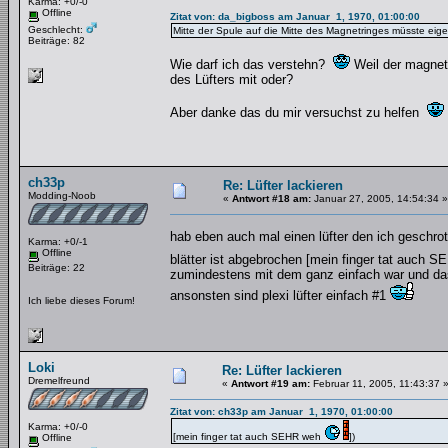
Karma: +0/-0
Offline
Zitat von: da_bigboss am Januar 1, 1970, 01:00:00
Geschlecht:
Mitte der Spule auf die Mitte des Magnetringes müsste eig
Beiträge: 82
Wie darf ich das verstehn?
Weil der magnet r
des Lüfters mit oder?
Aber danke das du mir versuchst zu helfen
ch33p
Re: Lüfter lackieren
Modding-Noob
«
Antwort #18 am:
Januar 27, 2005, 14:54:34 »
hab eben auch mal einen lüfter den ich geschro
Karma: +0/-1
Offline
blätter ist abgebrochen [mein finger tat auch 
Beiträge: 22
zumindestens mit dem ganz einfach war und das 
ansonsten sind plexi lüfter einfach #1
Ich liebe dieses Forum!
Loki
Re: Lüfter lackieren
Dremelfreund
«
Antwort #19 am:
Februar 11, 2005, 11:43:37 
Zitat von: ch33p am Januar 1, 1970, 01:00:00
Karma: +0/-0
[mein finger tat auch SEHR weh
])
Offline