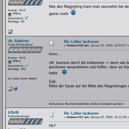
Nee den Magnetring kann man rausnehm bei den 
Karma: +0/-0
garnix mehr
Offline
Geschlecht:
Beiträge: 82
da_bigboss
Re: Lüfter lackieren
Case-Konstrukteur
«
Antwort #16 am:
Januar 23, 2005, 18:53:27 »
hmm...
Karma: +0/-0
Offline
vllt. kannste durch die klebereste -> wenn wie 
Geschlecht:
positionen ausprobieren und hoffen, dass es kla
Beiträge: 552
hatte
ich habe keine Wakü!
Edit:
Mitte der Spule auf die Mitte des Magnetringes
Gefundene Rechtschreibfehler dürfen behalten werden!
b3lz0r
Re: Lüfter lackieren
Kathodenjünger
«
Antwort #17 am:
Januar 23, 2005, 20:12:30 »
Hö?