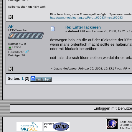
Beiträge: 2014
selber suchen tut nicht weh!
Bitte beachten, neue Forenregel bezüglich Sponsorenwerb
http://www.modding-faq.de/Foru...62083#msg162083
AP
Re: Lüfter lackieren
LED-Tauscher
«
Antwort #26 am:
Februar 25, 2008, 19:21:27 
deswegen hab ich die auf der rückseite der lüfte
Karma: +0/-0
wenn mans ordentlich macht sollte es halten.natü
Offline
oder mit klarlack besprühen.
Geschlecht:
Beiträge: 26
edit:falls die sich lösen sollten,werdet ihr es erf
«
Letzte Änderung: Februar 25, 2008, 19:35:17 von AP
»
Seiten:
1
[
2
]
Einloggen mit Benut
Seite ers
© 2001-
Alle Rec