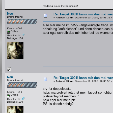
modding is just the beginning!
Neu
Re: Target 3001! kann mir das mal wer
Dremelfreund
«
Antwort #2 am:
Dezember 10, 2006, 15:53:32 »
also hier meine im ne555 angekündigte frage. w
Karma: +0/-1
schaltung "aufzeichnet" und dann danach das pl
Offline
aber egal schreib des mir lieber bei icq wenne on
Geschlecht:
Beiträge: 106
....
....
Neu
Re: Target 3001! kann mir das mal wer
Dremelfreund
«
Antwort #3 am:
Dezember 10, 2006, 16:35:55 »
sry for doppelpost..
Karma: +0/-1
habs ma probiert jetzt ist mein layout so rich
Offline
platinenlayout machen :/
Geschlecht:
naja egal hier mein pic
Beiträge: 106
PS: is desch richtig?