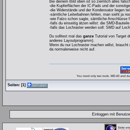
Bei deinem Bild oben ist so ziemlich alles fal
-die Kupferflächen der IC-Pads und der sonstige
-die Widerstände und der Kondensator liegen tei
-sämtliche Leiterbahnen fehlen, man sieht ja noc
-wie Falzo schon sagte, sämtliche Anschlüsse f
-falls du einseitig ätzen willst: die SMD-Bautei
-falls das Lochraster werden soll: SMD auf Lochr
Du solltest mal das
ganze
Tutorial von Target d
anderes Layoutprogramm).
Wenn du nur Lochraster machen willst, braucht 
da normalerweise nicht auf.
You need only two tools. WD-40 and duct
Seiten:
[
1
]
Einloggen mit Benut
Seite ers