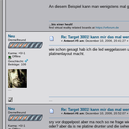
An diesem Beispiel kann man wenigstens mal gut
...bis einer heult!
find virtual reality related boards at
https://vrforum.de
Neu
Re: Target 3001! kann mir das mal wer
Dremelfreund
«
Antwort #5 am:
Dezember 10, 2006, 20:41:27 »
wie schon gesagt hab ich die led weggelassen 
Karma: +0/-1
platinenlayout macht.
Offline
Geschlecht:
Beiträge: 106
....
....
Neu
Re: Target 3001! kann mir das mal wer
Dremelfreund
«
Antwort #6 am:
Dezember 10, 2006, 20:52:07 »
sry vor doppelpost aber ma noch so ne frage wie
Karma: +0/-1
oder? aber da is ne platine drunter und die sehe
Offline