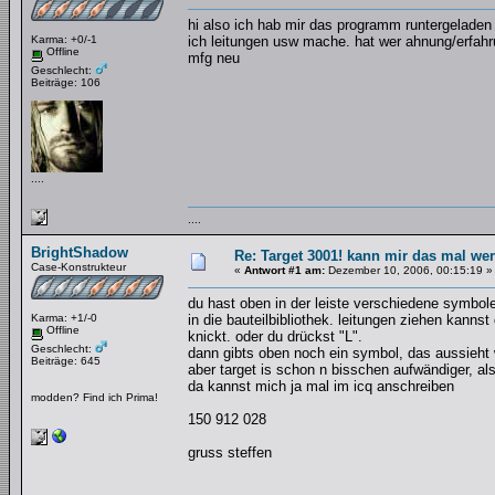
hi also ich hab mir das programm runtergeladen 
Karma: +0/-1
ich leitungen usw mache. hat wer ahnung/erfah
Offline
mfg neu
Geschlecht:
Beiträge: 106
....
....
BrightShadow
Re: Target 3001! kann mir das mal wer
Case-Konstrukteur
«
Antwort #1 am:
Dezember 10, 2006, 00:15:19 »
du hast oben in der leiste verschiedene symbol
Karma: +1/-0
in die bauteilbibliothek. leitungen ziehen kannst
Offline
knickt. oder du drückst "L".
Geschlecht:
dann gibts oben noch ein symbol, das aussieht w
Beiträge: 645
aber target is schon n bisschen aufwändiger, al
da kannst mich ja mal im icq anschreiben
modden? Find ich Prima!
150 912 028
gruss steffen