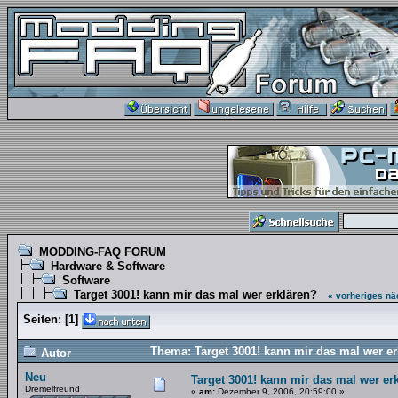
MODDING-FAQ FORUM
Hardware & Software
Software
Target 3001! kann mir das mal wer erklären?
« vorheriges
nä
Seiten:
[
1
]
Thema: Target 3001! kann mir das mal wer e
Autor
Neu
Target 3001! kann mir das mal wer er
Dremelfreund
«
am:
Dezember 9, 2006, 20:59:00 »