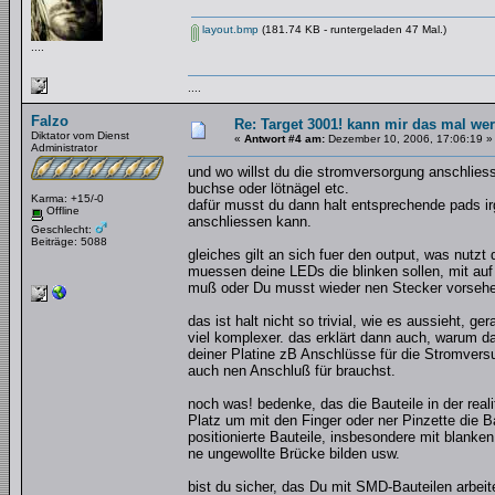
layout.bmp
(181.74 KB - runtergeladen 47 Mal.)
....
....
Falzo
Re: Target 3001! kann mir das mal wer
Diktator vom Dienst
«
Antwort #4 am:
Dezember 10, 2006, 17:06:19 »
Administrator
und wo willst du die stromversorgung anschlies
buchse oder lötnägel etc.
Karma: +15/-0
dafür musst du dann halt entsprechende pads ir
Offline
anschliessen kann.
Geschlecht:
Beiträge: 5088
gleiches gilt an sich fuer den output, was nutz
muessen deine LEDs die blinken sollen, mit auf
muß oder Du musst wieder nen Stecker vorsehe
das ist halt nicht so trivial, wie es aussieht, 
viel komplexer. das erklärt dann auch, warum d
deiner Platine zB Anschlüsse für die Stromversu
auch nen Anschluß für brauchst.
noch was! bedenke, das die Bauteile in der rea
Platz um mit den Finger oder ner Pinzette die B
positionierte Bauteile, insbesondere mit blan
ne ungewollte Brücke bilden usw.
bist du sicher, das Du mit SMD-Bauteilen arbeite