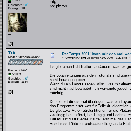
mfg
Geschlecht:
ps: plz wb
Beiträge: 106
....
....
TzA
Re: Target 3001! kann mir das mal wer
Modder der Apokalypse
«
Antwort #7 am:
Dezember 10, 2006, 21:26:55 »
Es gibt einen Edit-Button, außerdem wäre es g
Karma: +10/-0
Offline
Die Lötanleitungen aus den Tutorials sind überw
Geschlecht:
nicht herausgegeben.
Beiträge: 1166
Wenn du ein Layout sehen willst, was mit eine
sind nicht nachbearbetet. Ich verwende jedoch 
mächtig.
Du solltest dir erstmal überlegen, was ein Layo
das Programm errät was für Teile du eigentlich 
Es gibt zwar Automatikfunktionen für die Platzi
zweilagig beschränkt, bei 1-lagig und Lochrast
Fall musst du für jedes Bauteil erst mal das P
Anschlussdrähte für professionelle geätzte Plati