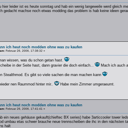
eu hier leider ist es heute sonntag und hab ein wenig langeweile werd gleic
h gedacht machse noch etwas modding das problem is hab keine ideen gerade 
ann ich heut noch modden ohne was zu kaufen
 am:
Februar 26, 2006, 17:38:32 »
man wissen, was du schon getan hast.
scheibe in der Seite hast, dann gravier die doch einfach...
Mach ich auch a
n Stealthmod. Es gibt so viele sachen die man machen kann
wieder nen Raummod hinter mir..
Habe mein Zimmer umgeraeumt.
ann ich heut noch modden ohne was zu kaufen
 am:
Februar 26, 2006, 17:41:41 »
ab ein neues gehäuse gekauft(chieftec BX series) habe 3articcooler tower led
mod umbau etas schwer brauche neue trennscheiben die ihc in den nächsten 
ns halt