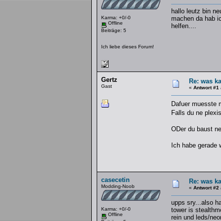
hallo leutz bin n
Karma: +0/-0
machen da hab ic
Offline
helfen....
Beiträge: 5
Ich liebe dieses Forum!
Gertz
Re: was k
Gast
«
Antwort #1
Dafuer muesste 
Falls du ne plexi
ODer du baust ne
Ich habe gerade 
casecetin
Re: was k
Modding-Noob
«
Antwort #2
upps sry...also h
Karma: +0/-0
tower is stealth
Offline
rein und leds/neo