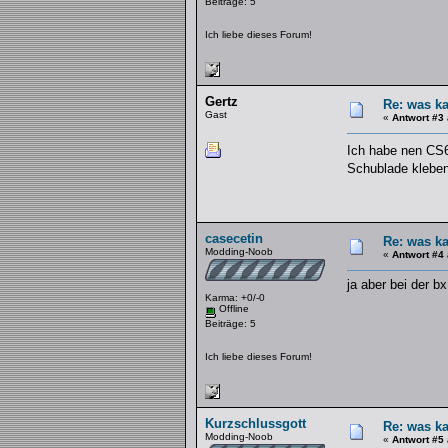
Beiträge: 5
Ich liebe dieses Forum!
Gertz
Re: was k
Gast
«
Antwort #3
Ich habe nen CS6
Schublade klebe
casecetin
Re: was k
Modding-Noob
«
Antwort #4
ja aber bei der b
Karma: +0/-0
Offline
Beiträge: 5
Ich liebe dieses Forum!
Kurzschlussgott
Re: was k
Modding-Noob
«
Antwort #5