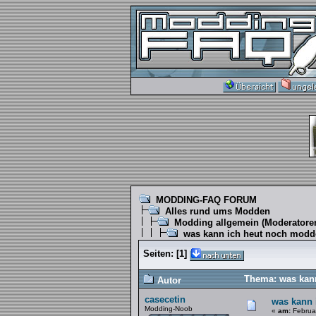
MODDING-FAQ FORUM
Alles rund ums Modden
Modding allgemein
(Moderatore
was kann ich heut noch modd
Seiten:
[
1
]
Thema: was kann
Autor
casecetin
was kann 
Modding-Noob
«
am:
Februar