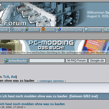
Willkommen
Ga
August 6, 2026
n:
TzA
,
Ast
)
en ohne was zu kaufen
« vorheriges
nächstes »
 ich heut noch modden ohne was zu kaufen (Gelesen 6263 mal)
ich heut noch modden ohne was zu kaufen
 26, 2006, 17:18:02 »