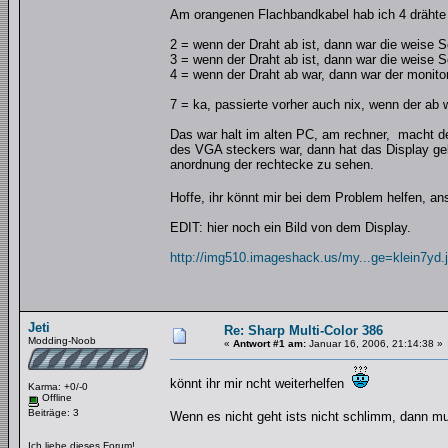
Am orangenen Flachbandkabel hab ich 4 drähte 
2 = wenn der Draht ab ist, dann war die weise Sc
3 = wenn der Draht ab ist, dann war die weise S
4 = wenn der Draht ab war, dann war der monito
7 = ka, passierte vorher auch nix, wenn der ab 
Das war halt im alten PC, am rechner, macht de
des VGA steckers war, dann hat das Display ge
anordnung der rechtecke zu sehen.
Hoffe, ihr könnt mir bei dem Problem helfen, a
EDIT: hier noch ein Bild von dem Display.
http://img510.imageshack.us/my...ge=klein7yd.
Jeti
Re: Sharp Multi-Color 386
Modding-Noob
«
Antwort #1 am:
Januar 16, 2006, 21:14:38 »
könnt ihr mir ncht weiterhelfen
Karma: +0/-0
Offline
Beiträge: 3
Wenn es nicht geht ists nicht schlimm, dann m
Ich liebe dieses Forum!