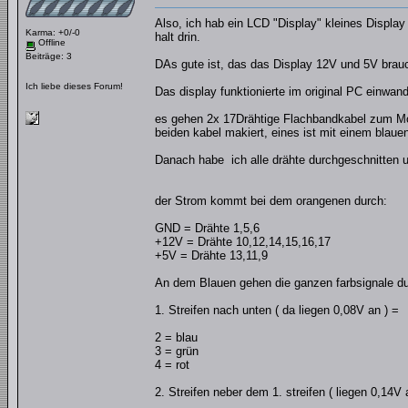
Also, ich hab ein LCD "Display" kleines Displa
Karma: +0/-0
halt drin.
Offline
Beiträge: 3
DAs gute ist, das das Display 12V und 5V brauc
Ich liebe dieses Forum!
Das display funktionierte im original PC einwandfr
es gehen 2x 17Drähtige Flachbandkabel zum Moni
beiden kabel makiert, eines ist mit einem blau
Danach habe ich alle drähte durchgeschnitten 
der Strom kommt bei dem orangenen durch:
GND = Drähte 1,5,6
+12V = Drähte 10,12,14,15,16,17
+5V = Drähte 13,11,9
An dem Blauen gehen die ganzen farbsignale dur
1. Streifen nach unten ( da liegen 0,08V an ) =
2 = blau
3 = grün
4 = rot
2. Streifen neber dem 1. streifen ( liegen 0,14V 