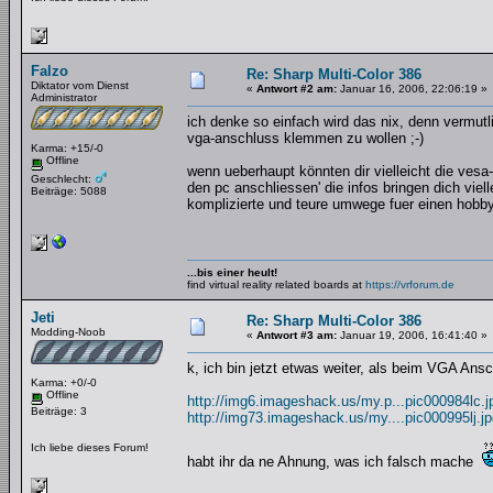
Falzo
Re: Sharp Multi-Color 386
Diktator vom Dienst
«
Antwort #2 am:
Januar 16, 2006, 22:06:19 »
Administrator
ich denke so einfach wird das nix, denn vermut
vga-anschluss klemmen zu wollen ;-)
Karma: +15/-0
Offline
wenn ueberhaupt könnten dir vielleicht die vesa
Geschlecht:
den pc anschliessen' die infos bringen dich viel
Beiträge: 5088
komplizierte und teure umwege fuer einen hobby
...bis einer heult!
find virtual reality related boards at
https://vrforum.de
Jeti
Re: Sharp Multi-Color 386
Modding-Noob
«
Antwort #3 am:
Januar 19, 2006, 16:41:40 »
k, ich bin jetzt etwas weiter, als beim VGA Ans
Karma: +0/-0
Offline
http://img6.imageshack.us/my.p...pic000984lc.j
Beiträge: 3
http://img73.imageshack.us/my....pic000995lj.j
Ich liebe dieses Forum!
habt ihr da ne Ahnung, was ich falsch mache