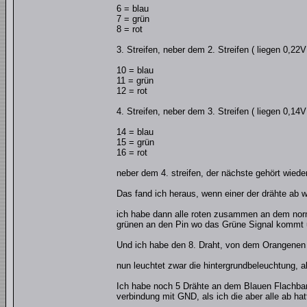
6 = blau
7 = grün
8 = rot
3. Streifen, neber dem 2. Streifen ( liegen 0,22V
10 = blau
11 = grün
12 = rot
4. Streifen, neber dem 3. Streifen ( liegen 0,14V
14 = blau
15 = grün
16 = rot
neber dem 4. streifen, der nächste gehört wiede
Das fand ich heraus, wenn einer der drähte ab wa
ich habe dann alle roten zusammen an dem norm
grünen an den Pin wo das Grüne Signal kommt 
Und ich habe den 8. Draht, von dem Orangenen
nun leuchtet zwar die hintergrundbeleuchtung, a
Ich habe noch 5 Drähte an dem Blauen Flachband
verbindung mit GND, als ich die aber alle ab ha