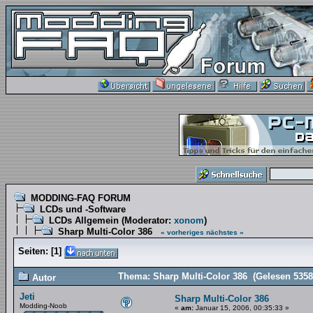
MODDING-FAQ FORUM
LCDs und -Software
LCDs Allgemein
(Moderator:
xonom
)
Sharp Multi-Color 386
« vorheriges
nächstes »
Seiten:
[
1
]
Thema: Sharp Multi-Color 386 (Gelesen 5358
Autor
Jeti
Sharp Multi-Color 386
Modding-Noob
«
am:
Januar 15, 2006, 00:35:33 »