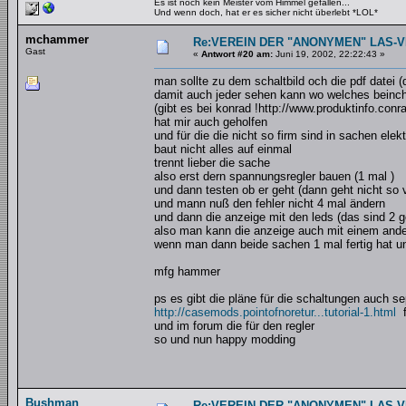
Es ist noch kein Meister vom Himmel gefallen...
Und wenn doch, hat er es sicher nicht überlebt *LOL*
mchammer
Re:VEREIN DER "ANONYMEN" LAS-
Gast
«
Antwort #20 am:
Juni 19, 2002, 22:22:43 »
man sollte zu dem schaltbild och die pdf datei (d
damit auch jeder sehen kann wo welches beinc
(gibt es bei konrad !http://www.produktinfo.co
hat mir auch geholfen
und für die die nicht so firm sind in sachen elek
baut nicht alles auf einmal
trennt lieber die sache
also erst dern spannungsregler bauen (1 mal )
und dann testen ob er geht (dann geht nicht so v
und mann nuß den fehler nicht 4 mal ändern
und dann die anzeige mit den leds (das sind 2 ge
also man kann die anzeige auch mit einem andere
wenn man dann beide sachen 1 mal fertig hat und
mfg hammer
ps es gibt die pläne für die schaltungen auch se
http://casemods.pointofnoretur...tutorial-1.html
f
und im forum die für den regler
so und nun happy modding
Bushman
Re:VEREIN DER "ANONYMEN" LAS-