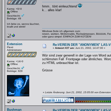
hmm.. tönt einleuchtend
Karma: +0/-0
k... alles klar!
Offline
Geschlecht:
Beiträge: 49
Ich liebe es, wenns läuchtet,
knallt und stinkt!
Windows finde ich allgemein zum:
rotzen, würken, McDonnalds, Rückwärtsessen, Böööörk, Fes
oder ganz simpel: EINFACH ZUM KOTZEN!
Extension
Re:VEREIN DER "ANONYMEN" LAS-
Plexti
«
Antwort #27 am:
Juni 21, 2002, 14:47:00 »
Administrator
Wür sind zwar generell in der Lage von Word au
schlimsten Fall Frontpage oder ähnliches. Word
Karma: +14/-0
zu HTML unbrauchbar ist.
Offline
Geschlecht:
Grüsse
Beiträge: 829
«
Letzte Änderung: Juni 21, 2002, 15:05:00 von Extension
Bushman
Re:VEREIN DER "ANONYMEN" LAS-