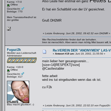
Fettes 
Also Leute hier erstmal ein ganz
Karma: +7/-0
Offline
Geschlecht:
Er hat ein Schaltbild von der LV gezeichnet.
Beiträge: 770
Mein Transistorfriedhof ist
der größte
Gruß DH2MR
«
Letzte Änderung: Juni 28, 2002, 09:42:32 von DH2MR
»
Wer Rechtschreibfehler findet darf sie behalten.
Irren ist menschlich. Aber wenn man richtig Mist bauen will
Fugazi2k
Re:VEREIN DER "ANONYMEN" LAS-
Modder aus Leidenschaft
«
Antwort #19 am:
Juni 19, 2002, 21:55:50 »
Administrator
mein lieber herr gesangsverein...
[size=14]RESPEKT[/size]
Karma: +10/-0
@Castlestabler
Offline
Geschlecht:
fette arbeit
Beiträge: 417
wird ins tut eingebunden wenn das ok ist.
cu F2k
Blau macht glücklich! ;-)
«
Letzte Änderung: Juni 19, 2002, 22:02:10 von Fugazi2k