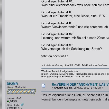
GrundlagenTutorial #4:
Was sind Wiederstände? was bedeuten die Farb
GrundlagenTutorial #5:
Was ist ein Transistor, eine Diode, eine LED?
GrundlagenTutorial #6:
Warum Vorwiederstände? und wie berechne ich 
GrundlagenTutorial #7:
Leistung, und warum mir Bauteile nach 20sec 
GrundlagenTutorial #8:
Wie versorge ich die Schaltung mit Strom?
fehlt da noch was?
«
Letzte Änderung: Juni 20, 2002, 14:39:45 von Bushman
Windows finde ich allgemein zum:
rotzen, würken, McDonnalds, Rückwärtsessen, Böööörk, Fes
oder ganz simpel: EINFACH ZUM KOTZEN!
DH2MR
Re:VEREIN DER "ANONYMEN" LAS-
Global Moderator
«
Antwort #22 am:
Juni 20, 2002, 17:42:27 »
Das ist eigendlich kein Prob, du schreibst es i
Karma: +7/-0
Format bringen (behaupte ich jetzt einfach mal
Offline
Geschlecht:
Beiträge: 770