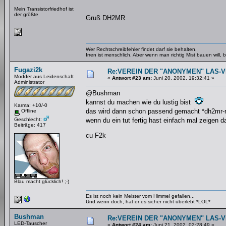
Mein Transistorfriedhof ist
der größte
Gruß DH2MR
Wer Rechtschreibfehler findet darf sie behalten.
Irren ist menschlich. Aber wenn man richtig Mist bauen will
Fugazi2k
Re:VEREIN DER "ANONYMEN" LAS-
Modder aus Leidenschaft
«
Antwort #23 am:
Juni 20, 2002, 19:32:41 »
Administrator
@Bushman
kannst du machen wie du lustig bist
Karma: +10/-0
das wird dann schon passend gemacht *dh2mr
Offline
Geschlecht:
wenn du ein tut fertig hast einfach mal zeige
Beiträge: 417
cu F2k
Blau macht glücklich! ;-)
Es ist noch kein Meister vom Himmel gefallen...
Und wenn doch, hat er es sicher nicht überlebt *LOL*
Bushman
Re:VEREIN DER "ANONYMEN" LAS-
LED-Tauscher
«
Antwort #24 am:
Juni 21, 2002, 02:28:49 »