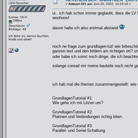
LED-Tauscher
«
Antwort #21 am:
Juni 20, 2002, 14:15:16 »
ui.. ich hab schon immer geglaubt, dass die LV 
Karma: +0/-0
woohooo!
Offline
Geschlecht:
davon halte ich also erstmal abstand
Beiträge: 49
Ich liebe es, wenns läuchtet,
knallt und stinkt!
noch ne frage zum grundlagen-tut! wie bitteschö
ganzen text und den bildern am richtigen ort? u
oder habe ich sonst noch dinge, die ich beacht
solange conrad mir meine bauteile noch nicht ge
ich hab mal die themen zusammengestellt: wie w
GrundlagenTutorial #1:
Wie gehe ich mit Litzen um?
GrundlagenTutorial #2:
Platinen und Verbindungen richtig löten.
GrundlagenTutorial #3:
Parallel- und Seriel-Schaltung