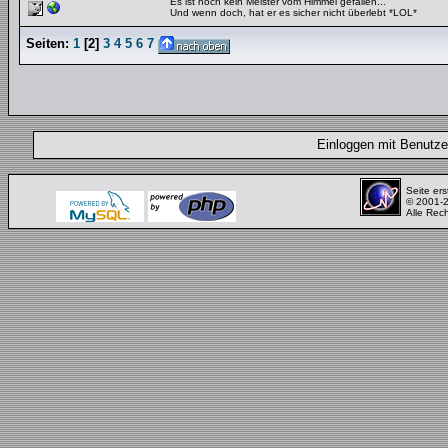
Es ist noch kein Meister vom Himmel gefallen...
Und wenn doch, hat er es sicher nicht überlebt *LOL*
Seiten:
1
[
2
]
3
4
5
6
7
Einloggen mit Benut
Seite ers
© 2001-
Alle Rec