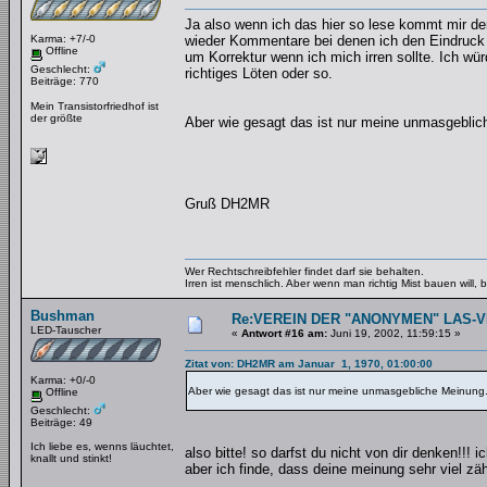
Ja also wenn ich das hier so lese kommt mir de
Karma: +7/-0
wieder Kommentare bei denen ich den Eindruck ni
Offline
um Korrektur wenn ich mich irren sollte. Ich w
Geschlecht:
richtiges Löten oder so.
Beiträge: 770
Mein Transistorfriedhof ist
der größte
Aber wie gesagt das ist nur meine unmasgeblic
Gruß DH2MR
Wer Rechtschreibfehler findet darf sie behalten.
Irren ist menschlich. Aber wenn man richtig Mist bauen will
Bushman
Re:VEREIN DER "ANONYMEN" LAS-
LED-Tauscher
«
Antwort #16 am:
Juni 19, 2002, 11:59:15 »
Zitat von: DH2MR am Januar 1, 1970, 01:00:00
Karma: +0/-0
Aber wie gesagt das ist nur meine unmasgebliche Meinung
Offline
Geschlecht:
Beiträge: 49
Ich liebe es, wenns läuchtet,
also bitte! so darfst du nicht von dir denken!!! 
knallt und stinkt!
aber ich finde, dass deine meinung sehr viel zäh