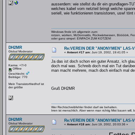
ausserdem: wie stellst du dir ein grundlagen-T
welches kabel vom netzteil bringt welche spann
seriell, wie funktionieren transistoren, usw! tön
Windows finde ich allgemein zum:
rotzen, würken, McDonnalds, Rückwärtsessen, Böööörk, Fes
oder ganz simpel: EINFACH ZUM KOTZEN!
DH2MR
Re:VEREIN DER "ANONYMEN" LAS-
Global Moderator
«
Antwort #17 am:
Juni 19, 2002, 19:41:05 »
Ja das ist doch schon ein guter Ansatz, ich gl
Karma: +7/-0
doch mal was. Schreib doch mal ein Tut darüber
Offline
man macht mehrere, mach doch einfach mal den 
Geschlecht:
Beiträge: 770
Mein Transistorfriedhof ist
der größte
Gruß DH2MR
Wer Rechtschreibfehler findet darf sie behalten.
Irren ist menschlich. Aber wenn man richtig Mist bauen will
DH2MR
Re:VEREIN DER "ANONYMEN" LAS-
Global Moderator
«
Antwort #18 am:
Juni 19, 2002, 20:03:36 »