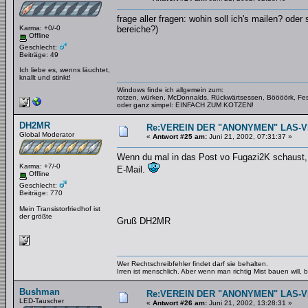
frage aller fragen: wohin soll ich's mailen? ode
Karma: +0/-0
bereiche?)
Offline
Geschlecht:
Beiträge: 49
Ich liebe es, wenns läuchtet,
knallt und stinkt!
Windows finde ich allgemein zum:
rotzen, würken, McDonnalds, Rückwärtsessen, Böööörk, Fes
oder ganz simpel: EINFACH ZUM KOTZEN!
DH2MR
Re:VEREIN DER "ANONYMEN" LAS-
Global Moderator
«
Antwort #25 am:
Juni 21, 2002, 07:31:37 »
Wenn du mal in das Post vo Fugazi2K schaust, si
Karma: +7/-0
E-Mail.
Offline
Geschlecht:
Beiträge: 770
Mein Transistorfriedhof ist
der größte
Gruß DH2MR
Wer Rechtschreibfehler findet darf sie behalten.
Irren ist menschlich. Aber wenn man richtig Mist bauen will
Bushman
Re:VEREIN DER "ANONYMEN" LAS-
LED-Tauscher
«
Antwort #26 am:
Juni 21, 2002, 13:28:31 »