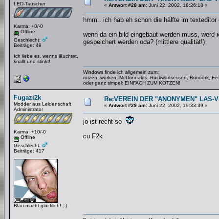
LED-Tauscher
«
Antwort #28 am:
Juni 22, 2002, 18:26:18 »
hmm.. ich hab eh schon die hälfte im texteditor
Karma: +0/-0
Offline
wenn da ein bild eingebaut werden muss, werd ich
Geschlecht:
gespeichert werden oda? (mittlere qualität!)
Beiträge: 49
Ich liebe es, wenns läuchtet,
knallt und stinkt!
Windows finde ich allgemein zum:
rotzen, würken, McDonnalds, Rückwärtsessen, Böööörk, Fes
oder ganz simpel: EINFACH ZUM KOTZEN!
Fugazi2k
Re:VEREIN DER "ANONYMEN" LAS-
Modder aus Leidenschaft
«
Antwort #29 am:
Juni 22, 2002, 19:33:39 »
Administrator
jo ist recht so
Karma: +10/-0
cu F2k
Offline
Geschlecht:
Beiträge: 417
Blau macht glücklich! ;-)