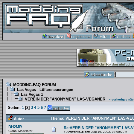
MODDING-FAQ FORUM
Las Vegas - Lüftersteuerungen
Las Vegas 1
VEREIN DER "ANONYMEN" LAS-VEGANER
« vorheriges
näc
Seiten:
1
[
2
]
3
4
5
6
7
Thema: VEREIN DER "ANONYMEN" LAS-VEGA
Autor
DH2MR
Re:VEREIN DER "ANONYMEN" LAS-
Global Moderator
«
Antwort #15 am:
Juni 19, 2002, 08:00:20 »