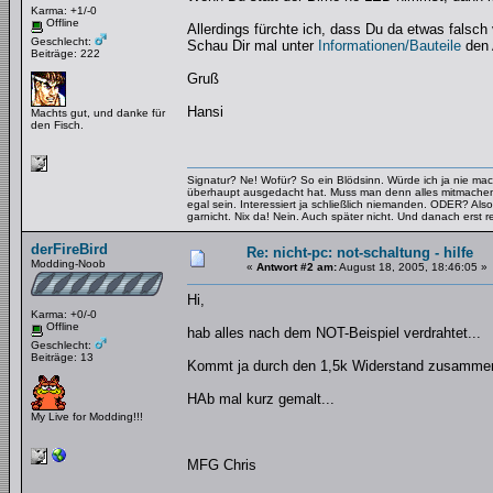
Karma: +1/-0
Offline
Allerdings fürchte ich, dass Du da etwas falsch 
Geschlecht:
Schau Dir mal unter
Informationen/Bauteile
den 
Beiträge: 222
Gruß
Hansi
Machts gut, und danke für
den Fisch.
Signatur? Ne! Wofür? So ein Blödsinn. Würde ich ja nie mac
überhaupt ausgedacht hat. Muss man denn alles mitmachen
egal sein. Interessiert ja schließlich niemanden. ODER? Also
garnicht. Nix da! Nein. Auch später nicht. Und danach erst re
derFireBird
Re: nicht-pc: not-schaltung - hilfe
Modding-Noob
«
Antwort #2 am:
August 18, 2005, 18:46:05 »
Hi,
Karma: +0/-0
Offline
hab alles nach dem NOT-Beispiel verdrahtet...
Geschlecht:
Beiträge: 13
Kommt ja durch den 1,5k Widerstand zusammen
HAb mal kurz gemalt...
My Live for Modding!!!
MFG Chris