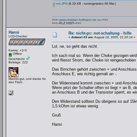
not.JPG
(6.33 KB - runtergeladen 66 Mal.)
>>>--
www.christian-hollmann.de.vu
--<<<
<<<--PLZ VISIT-->>>
Hansi
Re: nicht-pc: not-schaltung - hilfe
LCD-Checker
«
Antwort #3 am:
August 18, 2005, 21:20:14 »
Lol, ne, so geht das nicht.
Karma: +1/-0
Offline
Ich sach mal so. Wenn der Choke gezogen wird, 
Geschlecht:
wird fliesst Strom, der Choke ist reingeschobe
Beiträge: 222
Das Birnchen gehört zwischen + und Anschluss
Anschluss E, wie richtig gemalt an -.
Machts gut, und danke für
den Fisch.
Der Widerstand kommt zwischen + und Anschlus
Wenn jetzt der Schalter offen ist liegt + an B, d
an Anschluss B und der Transistor sperrt, es wi
Den Widerstand solltest Du übrigens so auf 15
1,5 kOhm ist etwas wenig.
Gruß
Hansi