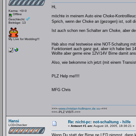
Hi,
Karma: +0/-0
Offline
möchte in meinem Auto eine Choke-Kontrollleuc
Geschlecht:
Sprich, wenn der Choke an (gezogen) ist, soll d
Beiträge: 13
Ist auch schon nen Schalter am Choke, aber der
My Live for Modding!!!
Hab also mal testweise eine NOT-Schaltung mi
Funktioniert auch ganz gut, aber ich habe bei
Wollte aber gerne eine 12V/14V Birne damit ans
Also, wie bekomme ich jetzt (mit einem Transist
PLZ Help me!!!!
MFG Chris
>>>--
www.christian-hollmann.de.vu
--<<<
<<<--PLZ VISIT-->>>
Hansi
Re: nicht-pc: not-schaltung - hilfe
LCD-Checker
«
Antwort #1 am:
August 18, 2005, 18:36:21 »
Wenn Du statt der Birne ne LED nimmst, dann 