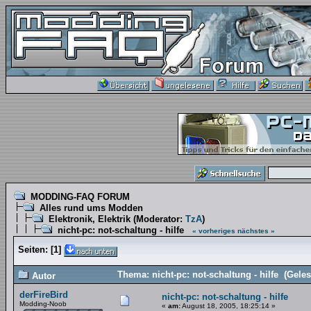
MODDING-FAQ FORUM
Alles rund ums Modden
Elektronik, Elektrik
(Moderator:
TzA
)
nicht-pc: not-schaltung - hilfe
« vorheriges
nächstes »
Seiten:
[
1
]
Thema: nicht-pc: not-schaltung - hilfe (Gele
Autor
derFireBird
nicht-pc: not-schaltung - hilfe
Modding-Noob
«
am:
August 18, 2005, 18:25:14 »