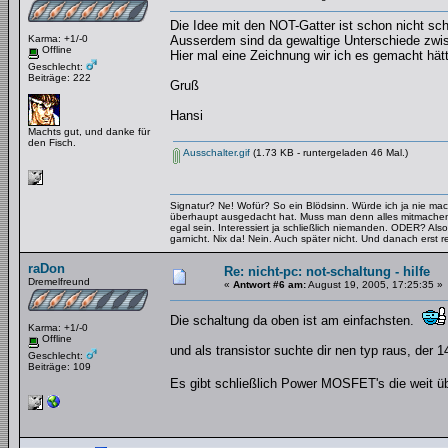
Die Idee mit den NOT-Gatter ist schon nicht schl
Karma: +1/-0
Ausserdem sind da gewaltige Unterschiede zwi
Offline
Hier mal eine Zeichnung wir ich es gemacht hät
Geschlecht:
Beiträge: 222
Gruß
Hansi
Machts gut, und danke für
den Fisch.
Ausschalter.gif
(1.73 KB - runtergeladen 46 Mal.)
Signatur? Ne! Wofür? So ein Blödsinn. Würde ich ja nie mac
überhaupt ausgedacht hat. Muss man denn alles mitmachen
egal sein. Interessiert ja schließlich niemanden. ODER? Also
garnicht. Nix da! Nein. Auch später nicht. Und danach erst re
raDon
Re: nicht-pc: not-schaltung - hilfe
Dremelfreund
«
Antwort #6 am:
August 19, 2005, 17:25:35 »
Die schaltung da oben ist am einfachsten.
Karma: +1/-0
Offline
und als transistor suchte dir nen typ raus, der
Geschlecht:
Beiträge: 109
Es gibt schließlich Power MOSFET's die weit 