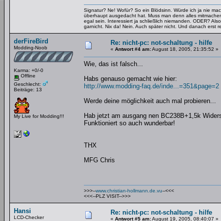
Signatur? Ne! Wofür? So ein Blödsinn. Würde ich ja nie mac
überhaupt ausgedacht hat. Muss man denn alles mitmachen
egal sein. Interessiert ja schließlich niemanden. ODER? Also
garnicht. Nix da! Nein. Auch später nicht. Und danach erst re
derFireBird
Re: nicht-pc: not-schaltung - hilfe
Modding-Noob
«
Antwort #4 am:
August 18, 2005, 21:35:52 »
Wie, das ist falsch...
Karma: +0/-0
Offline
Habs genauso gemacht wie hier:
Geschlecht:
http://www.modding-faq.de/inde...=351&page=2
Beiträge: 13
Werde deine möglichkeit auch mal probieren...
Hab jetzt am ausgang nen BC238B+1,5k Widers
My Live for Modding!!!
Funktioniert so auch wunderbar!
THX
MFG Chris
>>>--
www.christian-hollmann.de.vu
--<<<
<<<--PLZ VISIT-->>>
Hansi
Re: nicht-pc: not-schaltung - hilfe
LCD-Checker
«
Antwort #5 am:
August 19, 2005, 08:40:07 »