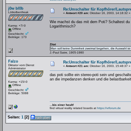
j0w bl0b
Re:Umschalter für Kopfhörer/Lautspr
Lötkolbenfreak
«
Antwort #20 am:
Oktober 16, 2003, 14:18:32 »
Wie machst du das mit dem Poti? Schaltest du 
Karma: +7/-0
Logarithmisch?
Offline
Geschlecht:
Beiträge: 173
Zitat
Man soll keine Dummheit zweimal begehen, die Auswahl ist 
J.-Paul Satre, 1905-1980
Falzo
Re:Umschalter für Kopfhörer/Lautspr
Diktator vom Dienst
«
Antwort #21 am:
Oktober 16, 2003, 15:48:37 »
Administrator
das poti sollte ein stereo-poti sein und geschalt
an die impedanzen denken und die belastbarkei
Karma: +15/-0
Offline
Geschlecht:
Beiträge: 5088
...bis einer heult!
find virtual reality related boards at
https://vrforum.de
Seiten:
1
[
2
]