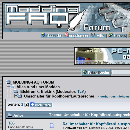
MODDING-FAQ FORUM
Alles rund ums Modden
Elektronik, Elektrik
(Moderator:
TzA
)
Umschalter für Kopfhörer/Lautsprecher
« vorheriges
nächstes
Seiten:
1
[
2
]
Thema: Umschalter für Kopfhörer/Lautsprech
Autor
T86
Re:Umschalter für Kopfhörer/Lautspr
Case-Konstrukteur
«
Antwort #15 am:
Oktober 12, 2003, 16:21:42 »