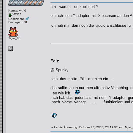
hm warum so kopliziert ?
Karma: +4/-0
Offline
einfach nen Y adapter mit 2 buchsen an den 
Geschlecht:
Beiträge: 578
ich hab mir dan noch die audio anschlüsse fü
Tiger_86
Edit:
@ Spunky
nein das motto fällt mir nich ein ....
das sollte auch nur nen alternativ Vorschlag
so wie ich
- ich hab das jedenfalls mit nem Y adapter g
nach vorne verlegt .... funktioniert und g
«
Letzte Änderung: Oktober 13, 2003, 20:19:03 von Tiger