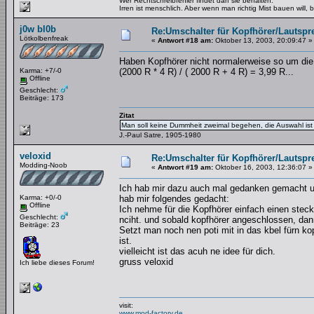
Wer Rechtschreibfehler findet darf sie behalten.
Irren ist menschlich. Aber wenn man richtig Mist bauen will
j0w bl0b
Re:Umschalter für Kopfhörer/Lautspr
Lötkolbenfreak
«
Antwort #18 am:
Oktober 13, 2003, 20:09:47 »
Haben Kopfhörer nicht normalerweise so um d
Karma: +7/-0
(2000 R * 4 R) / ( 2000 R + 4 R) = 3,99 R...
Offline
Geschlecht:
Beiträge: 173
Zitat
Man soll keine Dummheit zweimal begehen, die Auswahl ist 
J.-Paul Satre, 1905-1980
veloxid
Re:Umschalter für Kopfhörer/Lautspr
Modding-Noob
«
Antwort #19 am:
Oktober 16, 2003, 12:36:07 »
Ich hab mir dazu auch mal gedanken gemacht un
Karma: +0/-0
hab mir folgendes gedacht:
Offline
Ich nehme für die Kopfhörer einfach einen stecke
Geschlecht:
nciht. und sobald kopfhörer angeschlossen, dan
Beiträge: 23
Setzt man noch nen poti mit in das kbel fürn ko
ist.
vielleicht ist das acuh ne idee für dich.
gruss veloxid
Ich liebe dieses Forum!
visit:
www.mod-factory.de