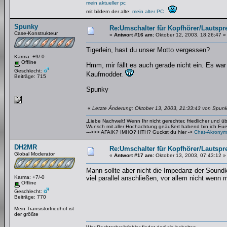
mein aktueller pc
mit bildern der alte:
mein alter PC
Spunky
Re:Umschalter für Kopfhörer/Lautspr
Case-Konstrukteur
«
Antwort #16 am:
Oktober 12, 2003, 18:26:47 »
Tigerlein, hast du unser Motto vergessen?
Karma: +9/-0
Offline
Hmm, mir fällt es auch gerade nicht ein. Es war
Geschlecht:
Kaufmodder.
Beiträge: 715
Spunky
«
Letzte Änderung: Oktober 13, 2003, 21:33:43 von Spun
„Liebe Nachwelt! Wenn Ihr nicht gerechter, friedlicher und 
Wunsch mit aller Hochachtung geäußert habend bin ich Euer 
--->>> AFAIK? IMHO? HTH? Guckst du hier ->
Chat-Akronym
DH2MR
Re:Umschalter für Kopfhörer/Lautspr
Global Moderator
«
Antwort #17 am:
Oktober 13, 2003, 07:43:12 »
Mann sollte aber nicht die Impedanz der Soundka
Karma: +7/-0
viel parallel anschließen, vor allem nicht wenn
Offline
Geschlecht:
Beiträge: 770
Mein Transistorfriedhof ist
der größte