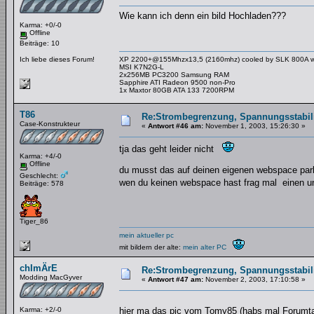
Wie kann ich denn ein bild Hochladen???
Karma: +0/-0
Offline
Beiträge: 10
Ich liebe dieses Forum!
XP 2200+@155Mhzx13,5 (2160mhz) cooled by SLK 800A with
MSI K7N2G-L
2x256MB PC3200 Samsung RAM
Sapphire ATI Radeon 9500 non-Pro
1x Maxtor 80GB ATA 133 7200RPM
Games powerd by Razer Boomslang 2100
T86
Re:Strombegrenzung, Spannungsstabilis
Case-Konstrukteur
«
Antwort #46 am:
November 1, 2003, 15:26:30 »
tja das geht leider nicht
Karma: +4/-0
Offline
du musst das auf deinen eigenen webspace pa
Geschlecht:
wen du keinen webspace hast frag mal einen 
Beiträge: 578
Tiger_86
mein aktueller pc
mit bildern der alte:
mein alter PC
chImÄrE
Re:Strombegrenzung, Spannungsstabilis
Modding MacGyver
«
Antwort #47 am:
November 2, 2003, 17:10:58 »
Karma: +2/-0
hier ma das pic vom Tomy85 (habs mal Forumtau