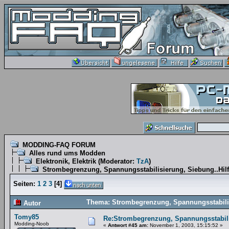
MODDING-FAQ FORUM
Alles rund ums Modden
Elektronik, Elektrik
(Moderator:
TzA
)
Strombegrenzung, Spannungsstabilisierung, Siebung..Hilfe
Seiten:
1
2
3
[
4
]
Thema: Strombegrenzung, Spannungsstabilisi
Autor
Tomy85
Re:Strombegrenzung, Spannungsstabilis
Modding-Noob
«
Antwort #45 am:
November 1, 2003, 15:15:52 »