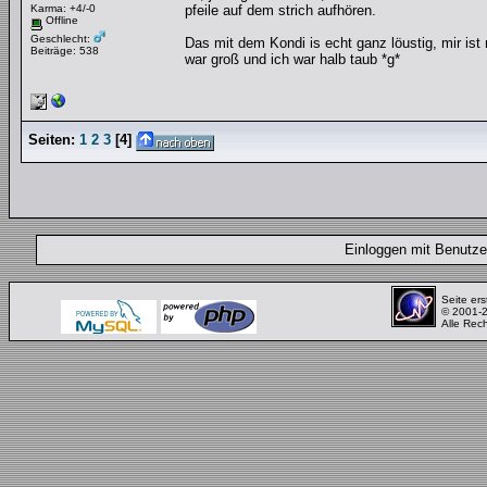
Karma: +4/-0
pfeile auf dem strich aufhören.
Offline
Geschlecht:
Das mit dem Kondi is echt ganz löustig, mir ist
Beiträge: 538
war groß und ich war halb taub *g*
Seiten:
1
2
3
[
4
]
Einloggen mit Benut
Seite ers
© 2001-
Alle Rec