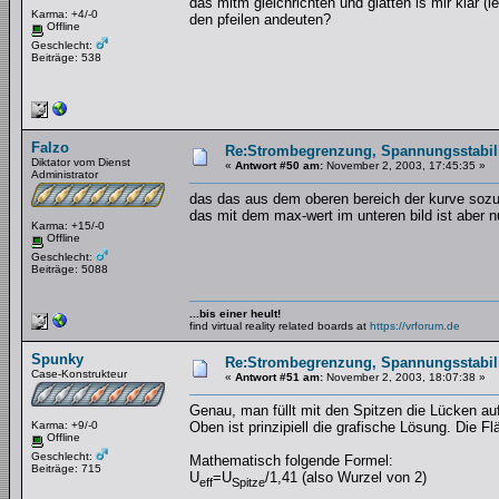
das mitm gleichrichten und glätten is mir klar 
Karma: +4/-0
den pfeilen andeuten?
Offline
Geschlecht:
Beiträge: 538
Falzo
Re:Strombegrenzung, Spannungsstabilis
Diktator vom Dienst
«
Antwort #50 am:
November 2, 2003, 17:45:35 »
Administrator
das das aus dem oberen bereich der kurve sozus
das mit dem max-wert im unteren bild ist aber nu
Karma: +15/-0
Offline
Geschlecht:
Beiträge: 5088
...bis einer heult!
find virtual reality related boards at
https://vrforum.de
Spunky
Re:Strombegrenzung, Spannungsstabilis
Case-Konstrukteur
«
Antwort #51 am:
November 2, 2003, 18:07:38 »
Genau, man füllt mit den Spitzen die Lücken auf
Karma: +9/-0
Oben ist prinzipiell die grafische Lösung. Die F
Offline
Geschlecht:
Mathematisch folgende Formel:
Beiträge: 715
U
=U
/1,41 (also Wurzel von 2)
eff
Spitze