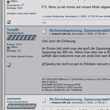
Offline
Geschlecht:
P.S: Muss ja net immer auf unsere Mods abge
Beiträge: 924
schwein muss man haben
«
Letzte Änderung: November 2, 2003, 17:35:18 von chIm
.net
Tomy85
Re:Strombegrenzung, Spannungsstabilis
Modding-Noob
«
Antwort #48 am:
November 2, 2003, 17:34:49 »
Und Jetzt die Erklärung:
Karma: +0/-0
Offline
Im Ersten bild sieht man wie groß die Spannun
Beiträge: 10
Spannung bei 30V ein. Wenn man aber wie in B
auffüllt dann bekommt man am ende Den wert 
Ich liebe dieses Forum!
@Spunky bin nicht so gut im Erklären versuch 
XP 2200+@155Mhzx13,5 (2160mhz) cooled by SLK 800A with
MSI K7N2G-L
2x256MB PC3200 Samsung RAM
Sapphire ATI Radeon 9500 non-Pro
1x Maxtor 80GB ATA 133 7200RPM
Games powerd by Razer Boomslang 2100
someone
Re:Strombegrenzung, Spannungsstabilis
Case-Konstrukteur
«
Antwort #49 am:
November 2, 2003, 17:39:32 »