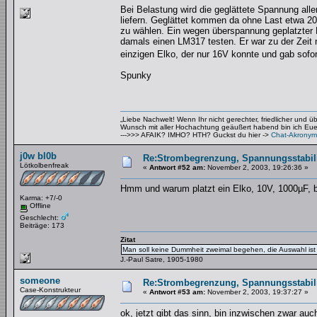
Bei Belastung wird die geglättete Spannung alle
liefern. Geglättet kommen da ohne Last etwa 2
zu wählen. Ein wegen überspannung geplatzter El
damals einen LM317 testen. Er war zu der Zeit n
einzigen Elko, der nur 16V konnte und gab sofo
Spunky
„Liebe Nachwelt! Wenn Ihr nicht gerechter, friedlicher und 
Wunsch mit aller Hochachtung geäußert habend bin ich Euer 
--->>> AFAIK? IMHO? HTH? Guckst du hier ->
Chat-Akronym
j0w bl0b
Re:Strombegrenzung, Spannungsstabilis
Lötkolbenfreak
«
Antwort #52 am:
November 2, 2003, 19:26:36 »
Hmm und warum platzt ein Elko, 10V, 1000µF, 
Karma: +7/-0
Offline
Geschlecht:
Beiträge: 173
Zitat
Man soll keine Dummheit zweimal begehen, die Auswahl ist 
J.-Paul Satre, 1905-1980
someone
Re:Strombegrenzung, Spannungsstabilis
Case-Konstrukteur
«
Antwort #53 am:
November 2, 2003, 19:37:27 »
ok, jetzt gibt das sinn, bin inzwischen zwar au