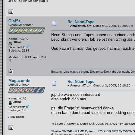
Jeder Tag ein Moddingtag :)
OlafSt
Re: Neon-Tape
Global Moderator
«
Antwort #6 am:
Oktober 1, 2005, 18:35:00 »
Neon-Strings und -Tapes haben noch einen ander
Karma: +13/-0
Leuchtkraft verloren. Hab selbst nen String als
Offline
Geschlecht:
Und kaum hat man das getippt, hat man auch sc
Beiträge: 2138
Master of STLCD and LISA
III
Erstens: Lies was da steht. Zweitens: Denk drüber nach. Dri
Mugazombi
Re: Neon-Tape
Lötkolbenfreak
«
Antwort #7 am:
Oktober 3, 2005, 19:18:16 »
jop die wäre doch interesant
Karma: +1/-0
also sprich dich aus
Offline
Geschlecht:
ps. die Frage ist beantworted danke.
Beiträge: 186
mann kann den thread vieleicht in modding oder
AMD Rockt!
«
Letzte Änderung: Oktober 4, 2005, 06:37:21 von Mugaz
Shuttle SN25P mit AMD Opteron 175 2 GB MDT 2x250Gb 
Geht ab wie ne rackete *g*