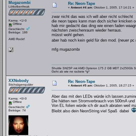
Mugazombi
Re: Neon-Tape
Lötkolbenfreak
«
Antwort #4 am:
Oktober 1, 2005, 17:14:21 »
zwar nicht das was ich will aber nicht schlecht
Karma: +1/-0
die neon tapes kann man doch sicher knicken o
Offline
hab mir gedacht das ding wie einen faden waagr
Geschlecht:
nächsten zwischenraum wieder herraus.
Beiträge: 186
müsst wohl gehen.
AMD Rockt!
aber hab noch kein geld für den mod. (neuer pc
mfg mugazombi
Shuttle SN25P mit AMD Opteron 175 2 GB MDT 2x250Gb 
Geht ab wie ne rackete *g*
XXNobody
Re: Neon-Tape
Stichsägenquäler
«
Antwort #5 am:
Oktober 1, 2005, 18:27:15 »
Aber das mit den LEDs würde ich lassen.zumin
Karma: +0/-0
Die hätten nen Stromverbrauch von 500mA und 
Offline
Von EL folien würde ich dir auch abraten weil 
Geschlecht:
Beiträge: 74
Bleibt also dein NeonString.viel Spaß dabei