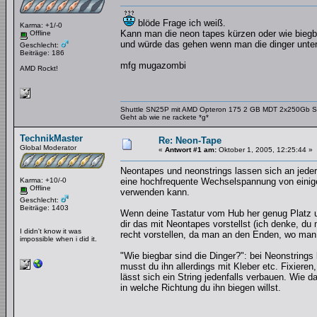
blöde Frage ich weiß.
Karma: +1/-0
Kann man die neon tapes kürzen oder wie biegba
Offline
und würde das gehen wenn man die dinger unter 
Geschlecht:
Beiträge: 186
mfg mugazombi
AMD Rockt!
Shuttle SN25P mit AMD Opteron 175 2 GB MDT 2x250Gb 
Geht ab wie ne rackete *g*
TechnikMaster
Re: Neon-Tape
Global Moderator
«
Antwort #1 am:
Oktober 1, 2005, 12:25:44 »
Neontapes und neonstrings lassen sich an jeder b
Karma: +10/-0
eine hochfrequente Wechselspannung von einig
Offline
verwenden kann.
Geschlecht:
Beiträge: 1403
Wenn deine Tastatur vom Hub her genug Platz un
dir das mit Neontapes vorstellst (ich denke, du 
I didn't know it was
recht vorstellen, da man an den Enden, wo m
impossible when i did it.
"Wie biegbar sind die Dinger?": bei Neonstring
musst du ihn allerdings mit Kleber etc. Fixiere
lässt sich ein String jedenfalls verbauen. Wie d
in welche Richtung du ihn biegen willst.