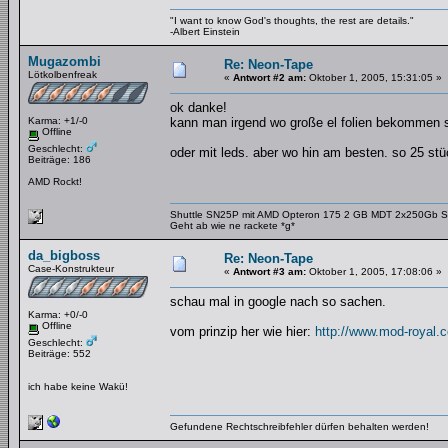
"I want to know God's thoughts, the rest are details."
-Albert Einstein
Mugazombi
Re: Neon-Tape
Lötkolbenfreak
«
Antwort #2 am:
Oktober 1, 2005, 15:31:05 »
ok danke!
Karma: +1/-0
kann man irgend wo große el folien bekommen s
Offline
Geschlecht:
oder mit leds. aber wo hin am besten. so 25 s
Beiträge: 186
AMD Rockt!
Shuttle SN25P mit AMD Opteron 175 2 GB MDT 2x250Gb 
Geht ab wie ne rackete *g*
da_bigboss
Re: Neon-Tape
Case-Konstrukteur
«
Antwort #3 am:
Oktober 1, 2005, 17:08:06 »
schau mal in google nach so sachen.
Karma: +0/-0
Offline
vom prinzip her wie hier:
http://www.mod-royal
Geschlecht:
Beiträge: 552
ich habe keine Wakü!
Gefundene Rechtschreibfehler dürfen behalten werden!