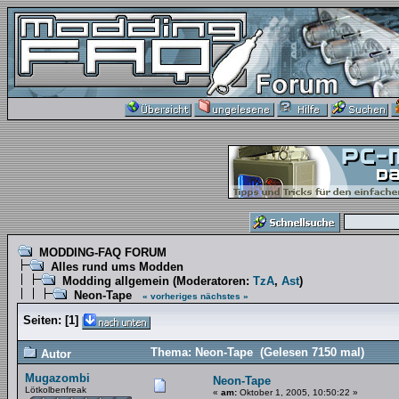
MODDING-FAQ FORUM
Alles rund ums Modden
Modding allgemein
(Moderatoren:
TzA
,
Ast
)
Neon-Tape
« vorheriges
nächstes »
Seiten:
[
1
]
Thema: Neon-Tape (Gelesen 7150 mal)
Autor
Mugazombi
Neon-Tape
Lötkolbenfreak
«
am:
Oktober 1, 2005, 10:50:22 »