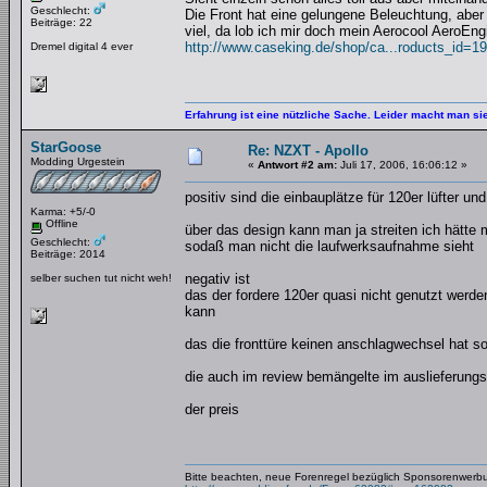
Geschlecht:
Die Front hat eine gelungene Beleuchtung, aber 
Beiträge: 22
viel, da lob ich mir doch mein Aerocool AeroEn
http://www.caseking.de/shop/ca...roducts_id=1
Dremel digital 4 ever
Erfahrung ist eine nützliche Sache. Leider macht man s
StarGoose
Re: NZXT - Apollo
Modding Urgestein
«
Antwort #2 am:
Juli 17, 2006, 16:06:12 »
positiv sind die einbauplätze für 120er lüfter u
Karma: +5/-0
Offline
über das design kann man ja streiten ich hätte
Geschlecht:
sodaß man nicht die laufwerksaufnahme sieht
Beiträge: 2014
negativ ist
selber suchen tut nicht weh!
das der fordere 120er quasi nicht genutzt werde
kann
das die fronttüre keinen anschlagwechsel hat 
die auch im review bemängelte im auslieferung
der preis
Bitte beachten, neue Forenregel bezüglich Sponsorenwerb