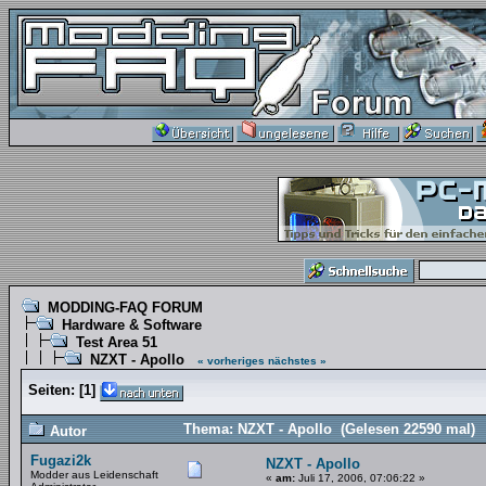
MODDING-FAQ FORUM
Hardware & Software
Test Area 51
NZXT - Apollo
« vorheriges
nächstes »
Seiten:
[
1
]
Thema: NZXT - Apollo (Gelesen 22590 mal)
Autor
Fugazi2k
NZXT - Apollo
Modder aus Leidenschaft
«
am:
Juli 17, 2006, 07:06:22 »