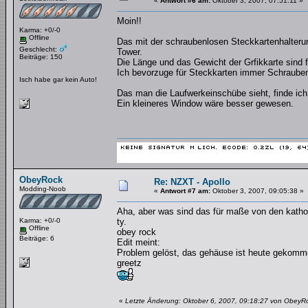
«
Antwort #6 am:
Oktober 3, 2007, 07:51:11 »
Moin!!
Karma: +0/-0
Offline
Das mit der schraubenlosen Steckkartenhalteru
Geschlecht:
Tower.
Beiträge: 150
Die Länge und das Gewicht der Grfikkarte sind f
Ich bevorzuge für Steckkarten immer Schrauben
Isch habe gar kein Auto!
Das man die Laufwerkeinschübe sieht, finde ich
Ein kleineres Window wäre besser gewesen.
ObeyRock
Re: NZXT - Apollo
Modding-Noob
«
Antwort #7 am:
Oktober 3, 2007, 09:05:38 »
Aha, aber was sind das für maße von den kathod
Karma: +0/-0
ty.
Offline
obey rock
Beiträge: 6
Edit meint:
Problem gelöst, das gehäuse ist heute gekom
greetz
«
Letzte Änderung: Oktober 6, 2007, 09:18:27 von ObeyR