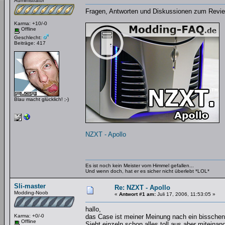
Administrator
Fragen, Antworten und Diskussionen zum Revi
Karma: +10/-0
Offline
Geschlecht:
Beiträge: 417
Blau macht glücklich! ;-)
NZXT - Apollo
Es ist noch kein Meister vom Himmel gefallen...
Und wenn doch, hat er es sicher nicht überlebt *LOL*
Sli-master
Re: NZXT - Apollo
Modding-Noob
«
Antwort #1 am:
Juli 17, 2006, 11:53:05 »
hallo,
Karma: +0/-0
das Case ist meiner Meinung nach ein bisschen
Offline
Sieht einzeln schon alles toll aus aber miteinande