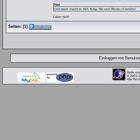
Zitat
Und dann macht er dich fertig. Mit nem Words of Jericho!
Laber nich!
Seiten:
[
1
]
Einloggen mit Benut
Seite ers
© 2001-
Alle Rec