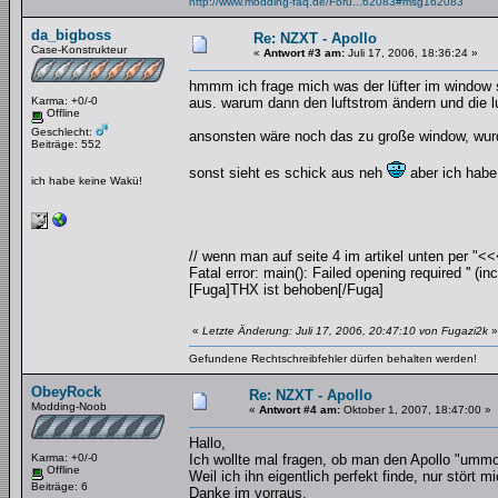
http://www.modding-faq.de/Foru...62083#msg162083
da_bigboss
Re: NZXT - Apollo
Case-Konstrukteur
«
Antwort #3 am:
Juli 17, 2006, 18:36:24 »
hmmm ich frage mich was der lüfter im window so
Karma: +0/-0
aus. warum dann den luftstrom ändern und die l
Offline
Geschlecht:
ansonsten wäre noch das zu große window, wur
Beiträge: 552
sonst sieht es schick aus neh
aber ich habe
ich habe keine Wakü!
// wenn man auf seite 4 im artikel unten per "<<
Fatal error: main(): Failed opening required '' (
[Fuga]THX ist behoben[/Fuga]
«
Letzte Änderung: Juli 17, 2006, 20:47:10 von Fugazi2k
»
Gefundene Rechtschreibfehler dürfen behalten werden!
ObeyRock
Re: NZXT - Apollo
Modding-Noob
«
Antwort #4 am:
Oktober 1, 2007, 18:47:00 »
Hallo,
Karma: +0/-0
Ich wollte mal fragen, ob man den Apollo "umm
Offline
Weil ich ihn eigentlich perfekt finde, nur stört m
Beiträge: 6
Danke im vorraus,