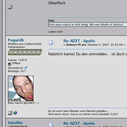
ObeyRock
Zitat
Und dann macht er dich fertig. Mit nem Words of Jericho!
Laber nich!
Fugazi2k
Re: NZXT - Apollo
Modder aus Leidenschaft
«
Antwort #5 am:
Oktober 2, 2007, 21:51:56 »
Administrator
Natürlich kannst Du den ummodden... ist doch
Karma: +10/-0
Offline
Geschlecht:
Beiträge: 417
Blau macht glücklich! ;-)
Es ist noch kein Meister vom Himmel gefallen...
Und wenn doch, hat er es sicher nicht überlebt *LOL*
bazokka
Re: NZXT - Apollo
Lötkolbenfreak