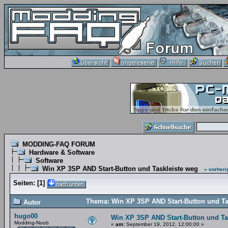
MODDING-FAQ FORUM
Hardware & Software
Software
Win XP 3SP AND Start-Button und Taskleiste weg
« vorheri
Seiten:
[
1
]
Thema: Win XP 3SP AND Start-Button und Ta
Autor
hugo00
Win XP 3SP AND Start-Button und Ta
Modding-Noob
«
am:
September 19, 2012, 12:00:00 »