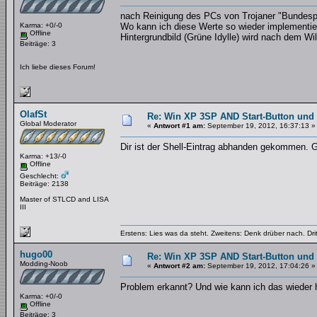
nach Reinigung des PCs von Trojaner "Bundespol
Karma: +0/-0
Wo kann ich diese Werte so wieder implementier
Offline
Hintergrundbild (Grüne Idylle) wird nach dem W
Beiträge: 3
Ich liebe dieses Forum!
OlafSt
Re: Win XP 3SP AND Start-Button und 
Global Moderator
«
Antwort #1 am:
September 19, 2012, 16:37:13 »
Dir ist der Shell-Eintrag abhanden gekommen. G
Karma: +13/-0
Offline
Geschlecht:
Beiträge: 2138
Master of STLCD and LISA
III
Erstens: Lies was da steht. Zweitens: Denk drüber nach. Dri
hugo00
Re: Win XP 3SP AND Start-Button und 
Modding-Noob
«
Antwort #2 am:
September 19, 2012, 17:04:26 »
Problem erkannt? Und wie kann ich das wieder h
Karma: +0/-0
Offline
Beiträge: 3