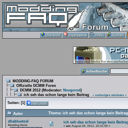
MODDING-FAQ FORUM
Offizielle DCMM Foren
DCMM 2012
(Moderator:
Novgorod
)
ich seh das schon lange kein Beitrag
« vorheriges
nächstes »
Seiten:
[
1
]
Thema: ich seh das schon lange kein Beitra
Autor
dhabluetzel
ich seh das schon lange kein Beitra
Modding-Noob
«
am:
August 26, 2012, 20:31:59 »