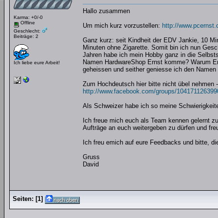
Hallo zusammen
Karma: +0/-0
Offline
Um mich kurz vorzustellen:
http://www.pcernst.
Geschlecht:
Beiträge: 2
Ganz kurz: seit Kindheit der EDV Jankie, 10 Min
Minuten ohne Zigarette. Somit bin ich nun Gesc
Jahren habe ich mein Hobby ganz in die Selbsts
Namen HardwareShop Ernst komme? Warum Ernst
Ich liebe eure Arbeit!
geheissen und seither geniesse ich den Namen m
Zum Hochdeutsch hier bitte nicht übel nehmen -
http://www.facebook.com/groups/104171126399
Als Schweizer habe ich so meine Schwierigkeite
Ich freue mich euch als Team kennen gelernt zu
Aufträge an euch weitergeben zu dürfen und fr
Ich freu emich auf eure Feedbacks und bitte, di
Gruss
David
Seiten:
[
1
]