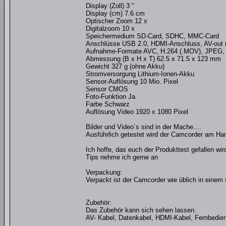
Display (Zoll) 3 "
Display (cm) 7.6 cm
Optischer Zoom 12 x
Digitalzoom 10 x
Speichermedium SD-Card, SDHC, MMC-Card
Anschlüsse USB 2.0, HDMI-Anschluss, AV-out
Aufnahme-Formate AVC, H.264 (.MOV), JPEG
Abmessung (B x H x T) 62.5 x 71.5 x 123 mm
Gewicht 327 g (ohne Akku)
Stromversorgung Lithium-Ionen-Akku
Sensor-Auflösung 10 Mio. Pixel
Sensor CMOS
Foto-Funktion Ja
Farbe Schwarz
Auflösung Video 1920 x 1080 Pixel
Bilder und Video´s sind in der Mache....
Ausführlich getestet wird der Camcorder am Ha
Ich hoffe, das euch der Produkttest gefallen wird
Tips nehme ich gerne an
Verpackung:
Verpackt ist der Camcorder wie üblich in einem
Zubehör:
Das Zubehör kann sich sehen lassen.
AV- Kabel, Datenkabel, HDMI-Kabel, Fernbedien