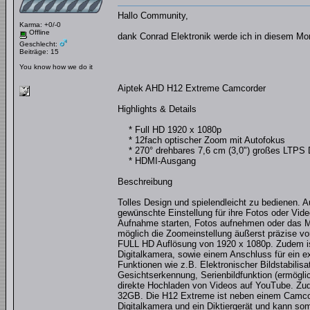
Hallo Community,
Karma: +0/-0
Offline
dank Conrad Elektronik werde ich in diesem Mon
Geschlecht:
Beiträge: 15
You know how we do it
Aiptek AHD H12 Extreme Camcorder
Highlights & Details
* Full HD 1920 x 1080p
* 12fach optischer Zoom mit Autofokus
* 270° drehbares 7,6 cm (3,0") großes LTPS 
* HDMI-Ausgang
Beschreibung
Tolles Design und spielendleicht zu bedienen. A
gewünschte Einstellung für ihre Fotos oder Vid
Aufnahme starten, Fotos aufnehmen oder das Men
möglich die Zoomeinstellung äußerst präzise v
FULL HD Auflösung von 1920 x 1080p. Zudem is
Digitalkamera, sowie einem Anschluss für ein e
Funktionen wie z.B. Elektronischer Bildstabilisat
Gesichtserkennung, Serienbildfunktion (ermögl
direkte Hochladen von Videos auf YouTube. Zud
32GB. Die H12 Extreme ist neben einem Camco
Digitalkamera und ein Diktiergerät und kann som