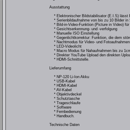
Ausstattung
* Elektronischer Bildstabilisator (E.I.S) lässt B
* Serienbildaufnahme von bis zu 10 Bilder in 
* Bild-in-Video-Funktion (Picture in Video) 
* Gesichtserkennung- und -verfolgung
* Manuelle ISO Einstellung
* Gegenlichtkorrektur: Funktion, die dem stör
* Nachtmodus für Video- und Fotoaufnahmen b
* LED-Videolicht
* Macro Modus für Nahaufnahmen bis zu 1c
* Direkter YouTube Upload den direkten Uploa
* HDMI-Schnittstelle.
Lieferumfang
* NP-120 Li-Ion Akku
* USB-Kabel
* HDMI-Kabel
* AV-Kabel
* Objektivdeckel
* Schutztasche
* Trageschlaufe
* Software
* Fernbedienung
* Handbuch.
Technische Daten