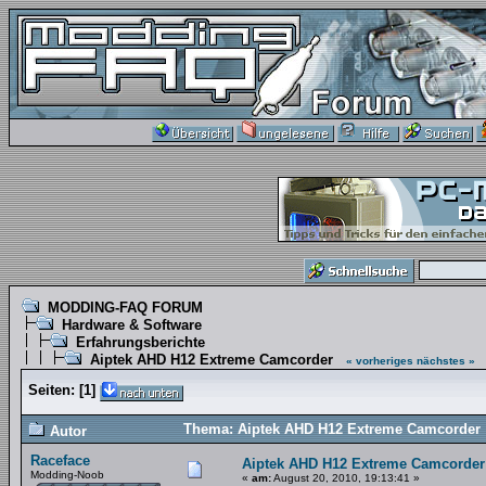
MODDING-FAQ FORUM
Hardware & Software
Erfahrungsberichte
Aiptek AHD H12 Extreme Camcorder
« vorheriges
nächstes »
Seiten:
[
1
]
Thema: Aiptek AHD H12 Extreme Camcorder 
Autor
Raceface
Aiptek AHD H12 Extreme Camcorder
Modding-Noob
«
am:
August 20, 2010, 19:13:41 »