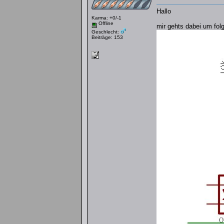
Hallo
Karma: +0/-1
Offline
mir gehts dabei um fol
Geschlecht:
Beiträge: 153