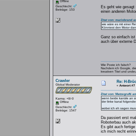
Offline
Geschlecht:
Es geht wie gesagt 
Beiträge: 153
einen anderen Motor
Zitat von: mariobrand 
wie wäre es mit einer R
Könntest den Motor dan
Ganz so einfach ist
auch über externe 
Wie Poste ich falsch?
Nachdem ich Google, die H
kreativen Titel und unde
Crawler
Re: H-Brü
Global Moderator
«
Antwort #7
Zitat von: Matzegrufti 
wenn beide kanäle an si
Karma: +8/-0
der linke kanal folgend
Offline
Geschlecht:
wobei ich eh sagen muss,
Beiträge: 1547
Da passiert erst ma
Roboterbau auch ak
Es gibt auch fertig
ich mich recht erin