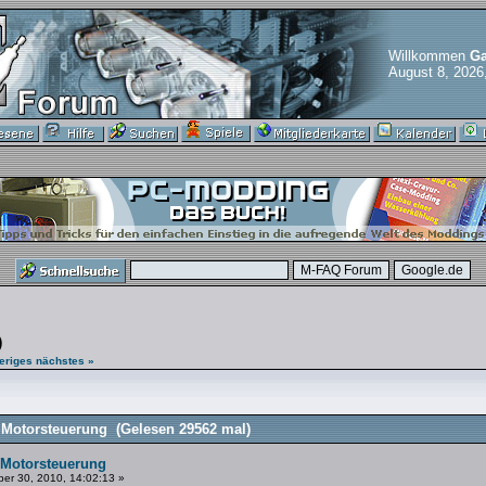
Willkommen
Ga
August 8, 2026
)
eriges
nächstes »
 Motorsteuerung (Gelesen 29562 mal)
 Motorsteuerung
er 30, 2010, 14:02:13 »