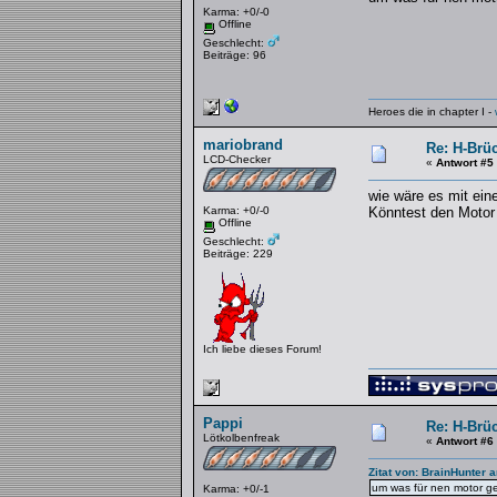
Karma: +0/-0
Offline
Geschlecht:
Beiträge: 96
Heroes die in chapter I -
mariobrand
Re: H-Brü
LCD-Checker
«
Antwort #5
wie wäre es mit ein
Karma: +0/-0
Könntest den Motor
Offline
Geschlecht:
Beiträge: 229
Ich liebe dieses Forum!
Pappi
Re: H-Brü
Lötkolbenfreak
«
Antwort #6
Zitat von: BrainHunter 
um was für nen motor g
Karma: +0/-1