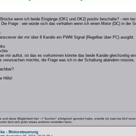
-Brücke wenn ich beide Eingänge (OK1 und OK2) positiv beschalte? - rein te
 Die Frage : wie würde sich das verhalten wenn ich einen Motor (DC) in der
:
ansceiver der mir über 8 Kanäle ein PWM Signal (Regelbar über PC) ausgibt
.
nks
echts
ei mir auftut, ist das es vorkommen könnte das beide Kanäle gleichzeitig 
s verursachen möchte, die Frage was ich in der Schaltung abändern müsste, d
machbar?
 Hilfe!
 und diese Möglichkeit hier -->"Suchen" erfolgreich ignoriert habe, erstelle ich zwei bis fünf ne
 unter dem sich jeder etwas anderes vorstellen kann.
cke - Motorsteuerung
 am:
September 30, 2010, 16:21:46 »