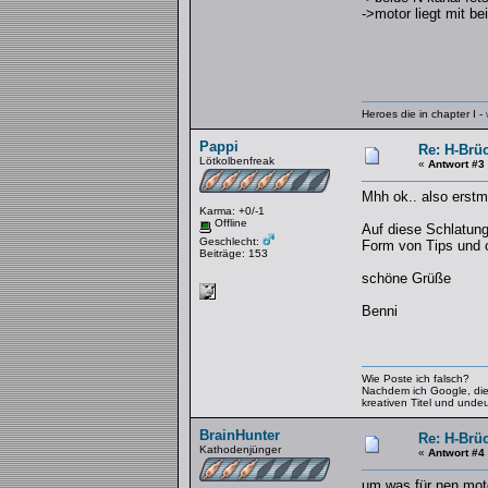
->motor liegt mit b
Heroes die in chapter I -
Pappi
Re: H-Brü
Lötkolbenfreak
«
Antwort #3
Mhh ok.. also erstm
Karma: +0/-1
Offline
Auf diese Schlatung 
Geschlecht:
Form von Tips und 
Beiträge: 153
schöne Grüße
Benni
Wie Poste ich falsch?
Nachdem ich Google, die H
kreativen Titel und unde
BrainHunter
Re: H-Brü
Kathodenjünger
«
Antwort #4
um was für nen mot