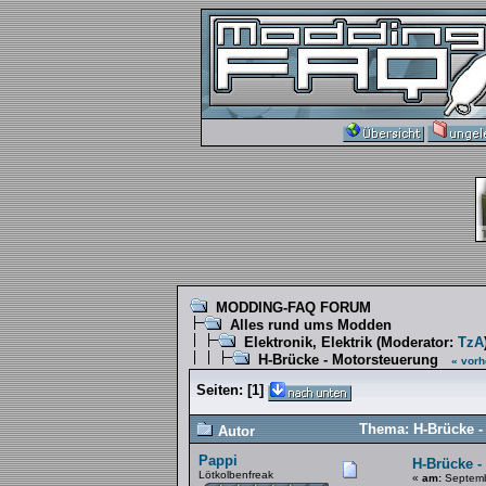
MODDING-FAQ FORUM
Alles rund ums Modden
Elektronik, Elektrik
(Moderator:
TzA
H-Brücke - Motorsteuerung
« vorh
Seiten:
[
1
]
Thema: H-Brücke -
Autor
Pappi
H-Brücke -
Lötkolbenfreak
«
am:
Septemb