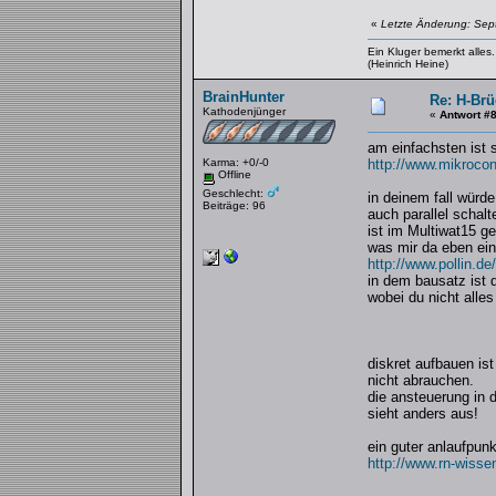
«
Letzte Änderung: Sep
Ein Kluger bemerkt alle
(Heinrich Heine)
BrainHunter
Re: H-Brü
Kathodenjünger
«
Antwort #
am einfachsten ist s
Karma: +0/-0
http://www.mikrocon
Offline
Geschlecht:
in deinem fall würd
Beiträge: 96
auch parallel schalt
ist im Multiwat15 ge
was mir da eben einf
http://www.pollin.d
in dem bausatz ist 
wobei du nicht alle
diskret aufbauen is
nicht abrauchen.
die ansteuerung in 
sieht anders aus!
ein guter anlaufpunk
http://www.rn-wisse