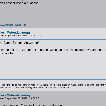
eiden anschlüssen auf Masse
www.farmers-revenge.de
cke - Motorsteuerung
 am:
September 30, 2010, 18:09:15 »
al Danke für eure Antworten!
will ich mich jetzt nicht festsetzen, wenn jemand eine bessere Variante hat, 
co dankbar!
ilfe und diese Möglichkeit hier -->"Suchen" erfolgreich ignoriert habe, erstelle ich zwei bis fün
utlichem Text, unter dem sich jeder etwas anderes vorstellen kann.
cke - Motorsteuerung
 am:
September 30, 2010, 19:36:05 »
or geht es denn? wie viel spannung und strom?