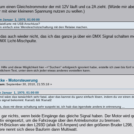
um einen Gleichstrommotor der mit 12V läuft und ca 2A zieht. (Würde mir abe
 mit einer kleineren Spannung nutzen zu wollen.)
am Januar 1, 1970, 01:00:00
elaisKarte mit USB Anschluss?
n einfach eine Wendeschützschaltung mit den Relaise machen.
 das auch wieder nicht, das ich das ganze ja über ein DMX Signal schalten 
DMX Licht-Mischpulte.
ilfe und diese Möglichkeit hier -->"Suchen" erfolgreich ignoriert habe, erstelle ich zwei bis fün
utlichem Text, unter dem sich jeder etwas anderes vorstellen kann.
cke - Motorsteuerung
 am:
September 30, 2010, 21:55:18 »
am Januar 1, 1970, 01:00:00
nd wäre das tatsächlich sehr fatal, aber das kannst du ganz einfach lösen, indem du vor einen d
es signal bekommt: Kanal1 && !Kanal2
 dass mir diese schaltung sehr suspekt ist, ich hab das irgendwie anders in erinnerung ...
l gar nichts, wenn beide Eingänge das gleiche Signal haben. Der Motor wird q
tiv eingesetzt, um die Fahrzeuge über den Antriebsmotor zu bremsen.
e H-Brücken wie den L293D (afaik 0,6 Ampere) und den größeren Bruder L298
nere nennt sich diese Bauform dann Multiwatt.