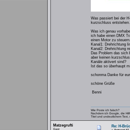
Was passiert bei der H
kurzschluss entstehen.
Was ich genau vorhabe
ich habe einen DMX Tr
einen Motor zu steuern
Kanal1: Drehrichtung li
Kanal2: Drehrichtung r
Das Problem das sich b
aber keinen kurzschlus
Kanäle aktivert sind?
Ist das so überhaupt 
schonma Danke für eure
schöne Grüße
Benni
Wie Poste ich falsch?
Nachdem ich Google, die Hilfe
Titel und undeutlichem Text,
Matzegrufti
Re: H-Brü
Gast
«
Antwort #1