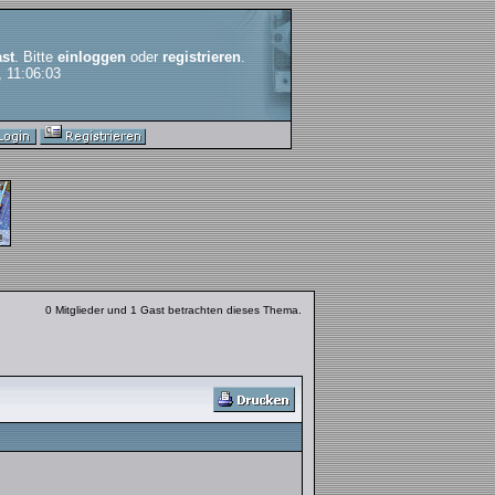
st
. Bitte
einloggen
oder
registrieren
.
, 11:06:03
0 Mitglieder und 1 Gast betrachten dieses Thema.