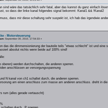
n sind wäre das tatsächlich sehr fatal, aber das kannst du ganz einfach lösen
st, so dass der linke kanal folgendes signal bekommt: Kanal1 && !Kanal2
muss, dass mir diese schaltung sehr suspekt ist, ich hab das irgendwie anders
cke - Motorsteuerung
 am:
September 30, 2010, 17:54:33 »
 das die dimmensionierung der bauteile teils "etwas schlecht" ist und eine s
assiert absolut nichts wenn beide auf 100% sind!
lle:
ie oberen) werden durchschalten, die anderen sperren.
 beiden anschlüssen an versorgungsspannung
und N kanal von ch1 schaltet durch, die anderen sperren.
versorung am einen anschluss zum masse am anderen anschluss. dreht in die 
rs rum (alles gerade vertauscht)
0%
s schalten durch , P sperren