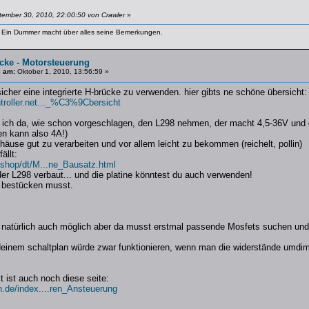
tember 30, 2010, 22:00:50 von Crawler
»
s. Ein Dummer macht über alles seine Bemerkungen.
cke - Motorsteuerung
8 am:
Oktober 1, 2010, 13:56:59 »
icher eine integrierte H-brücke zu verwenden. hier gibts ne schöne übersicht:
troller.net..._%C3%9Cbersicht
e ich da, wie schon vorgeschlagen, den L298 nehmen, der macht 4,5-36V und 
en kann also 4A!)
häuse gut zu verarbeiten und vor allem leicht zu bekommen (reichelt, pollin)
ällt:
e/shop/dt/M...ne_Bausatz.html
der L298 verbaut... und die platine könntest du auch verwenden!
s bestücken musst.
t natürlich auch möglich aber da musst erstmal passende Mosfets suchen und d
deinem schaltplan würde zwar funktionieren, wenn man die widerstände umdim
t ist auch noch diese seite:
n.de/index....ren_Ansteuerung