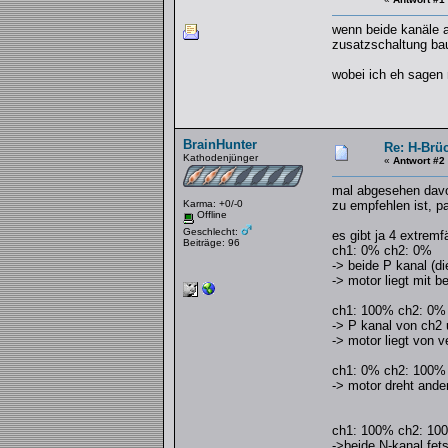
wenn beide kanäle a
zusatzschaltung bau
wobei ich eh sagen 
BrainHunter
Re: H-Brü
Kathodenjünger
«
Antwort #2
mal abgesehen davon
Karma: +0/-0
zu empfehlen ist, p
Offline
Geschlecht:
es gibt ja 4 extremfä
Beiträge: 96
ch1: 0% ch2: 0%
-> beide P kanal (d
-> motor liegt mit
ch1: 100% ch2: 0%
-> P kanal von ch2 
-> motor liegt von 
ch1: 0% ch2: 100%
-> motor dreht ande
ch1: 100% ch2: 10
->beide N-kanal fet