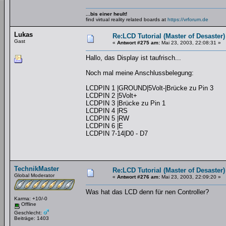
...bis einer heult!
find virtual reality related boards at
https://vrforum.de
Lukas
Re:LCD Tutorial (Master of Desaster)
Gast
«
Antwort #275 am:
Mai 23, 2003, 22:08:31 »
Hallo, das Display ist taufrisch...
Noch mal meine Anschlussbelegung:
LCDPIN 1 |GROUND|5Volt-|Brücke zu Pin 3
LCDPIN 2 |5Volt+
LCDPIN 3 |Brücke zu Pin 1
LCDPIN 4 |RS
LCDPIN 5 |RW
LCDPIN 6 |E
LCDPIN 7-14|D0 - D7
TechnikMaster
Re:LCD Tutorial (Master of Desaster)
Global Moderator
«
Antwort #276 am:
Mai 23, 2003, 22:09:20 »
Was hat das LCD denn für nen Controller?
Karma: +10/-0
Offline
Geschlecht:
Beiträge: 1403