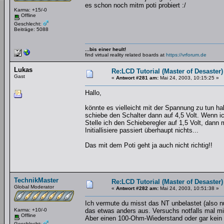
es schon noch mitm poti probiert :/
Karma: +15/-0
Offline
Geschlecht:
Beiträge: 5088
...bis einer heult!
find virtual reality related boards at
https://vrforum.de
Lukas
Re:LCD Tutorial (Master of Desaster)
Gast
«
Antwort #281 am:
Mai 24, 2003, 10:15:25 »
Hallo,
könnte es vielleicht mit der Spannung zu tun ha
schiebe den Schalter dann auf 4,5 Volt. Wenn i
Stelle ich den Schieberegler auf 1,5 Volt, dann
Initiallisiere passiert überhaupt nichts...
Das mit dem Poti geht ja auch nicht richtig!!
TechnikMaster
Re:LCD Tutorial (Master of Desaster)
Global Moderator
«
Antwort #282 am:
Mai 24, 2003, 10:51:38 »
Ich vermute du misst das NT unbelastet (also n
Karma: +10/-0
das etwas anders aus. Versuchs notfalls mal mi
Offline
Aber einen 100-Ohm-Wiederstand oder gar kein W
Geschlecht: