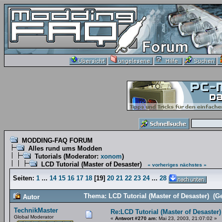
MODDING-FAQ FORUM
Alles rund ums Modden
Tutorials
(Moderator:
xonom
)
LCD Tutorial (Master of Desaster)
« vorheriges
nächstes »
Seiten:
1
...
14
15
16
17
18
[
19
]
20
21
22
23
24
...
28
Thema: LCD Tutorial (Master of Desaster) (G
Autor
TechnikMaster
Re:LCD Tutorial (Master of Desaster)
Global Moderator
«
Antwort #270 am:
Mai 23, 2003, 21:07:02 »