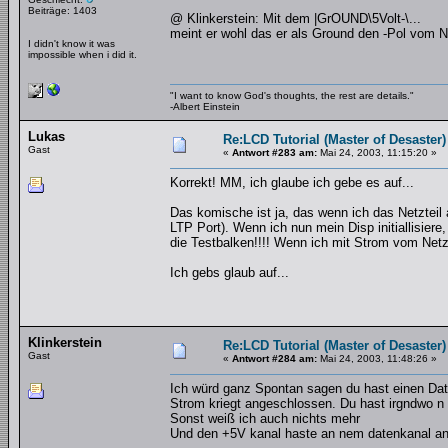
Beiträge: 1403
@ Klinkerstein: Mit dem |GrOUND\5Volt-\...
meint er wohl das er als Ground den -Pol vom N
I didn't know it was
impossible when i did it.
"I want to know God's thoughts, the rest are details."
-Albert Einstein
Lukas
Re:LCD Tutorial (Master of Desaster)
Gast
«
Antwort #283 am:
Mai 24, 2003, 11:15:20 »
Korrekt! MM, ich glaube ich gebe es auf...
Das komische ist ja, das wenn ich das Netztei
LTP Port). Wenn ich nun mein Disp initiallis
die Testbalken!!!! Wenn ich mit Strom vom Netz
Ich gebs glaub auf...
Klinkerstein
Re:LCD Tutorial (Master of Desaster)
Gast
«
Antwort #284 am:
Mai 24, 2003, 11:48:26 »
Ich würd ganz Spontan sagen du hast einen Da
Strom kriegt angeschlossen. Du hast irgndwo n
Sonst weiß ich auch nichts mehr
Und den +5V kanal haste an nem datenkanal an