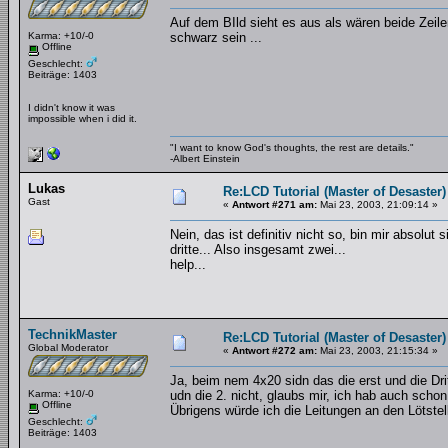
Auf dem BIld sieht es aus als wären beide Zeile
Karma: +10/-0
schwarz sein ...
Offline
Geschlecht:
Beiträge: 1403
I didn't know it was
impossible when i did it.
"I want to know God's thoughts, the rest are details."
-Albert Einstein
Lukas
Re:LCD Tutorial (Master of Desaster)
Gast
«
Antwort #271 am:
Mai 23, 2003, 21:09:14 »
Nein, das ist definitiv nicht so, bin mir absolut
dritte... Also insgesamt zwei...
help...
TechnikMaster
Re:LCD Tutorial (Master of Desaster)
Global Moderator
«
Antwort #272 am:
Mai 23, 2003, 21:15:34 »
Ja, beim nem 4x20 sidn das die erst und die Dri
Karma: +10/-0
udn die 2. nicht, glaubs mir, ich hab auch schon
Offline
Übrigens würde ich die Leitungen an den Lötstelle
Geschlecht:
Beiträge: 1403