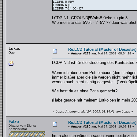
LCDPIN 5 |RW
LCDPIN 6 |E
LCDPIN 7-14|D0 - D7
LCDPIN1 GROUND|
5Volt-
Brücke zu pin 3
Wie meinste das 5Volt - ? -5V ?? doer was ahs
Lukas
Re:LCD Tutorial (Master of Desaster)
Gast
«
Antwort #279 am:
Mai 24, 2003, 08:04:29 »
LCDPIN 3 ist für die steuerung des Kontrastes z
Wenn ich aber einen Poti einbaue (den richtige
immer bläßer aber die sie werden nicht mehr ric
werden auch nicht richtig dargestellt ("Verkrüpelt
Wie hast du es ohne Potis gemacht?
(Habe gerade mit meinem Lötkolben in mein 2000€
«
Letzte Änderung: Mai 24, 2003, 08:34:41 von Lukas
»
Falzo
Re:LCD Tutorial (Master of Desaster)
Diktator vom Dienst
«
Antwort #280 am:
Mai 24, 2003, 10:07:33 »
Administrator
hmm also ich würde ja sagen, wenn beide zeilen 