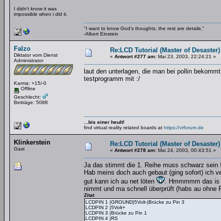
I didn't know it was
impossible when i did it.
"I want to know God's thoughts, the rest are details."
-Albert Einstein
Falzo
Re:LCD Tutorial (Master of Desaster)
Diktator vom Dienst
«
Antwort #277 am:
Mai 23, 2003, 22:24:21 »
Administrator
laut den unterlagen, die man bei pollin bekomm
testprogramm mit :/
Karma: +15/-0
Offline
Geschlecht:
Beiträge: 5088
...bis einer heult!
find virtual reality related boards at
https://vrforum.de
Klinkerstein
Re:LCD Tutorial (Master of Desaster)
Gast
«
Antwort #278 am:
Mai 24, 2003, 00:43:51 »
Ja das stimmt die 1. Reihe muss schwarz sein 
Hab meins doch auch gebaut (ging sofort) ich 
gut kann ich au net löten
. Hmmmmm das is me
nimmt und ma schnell überprüft (habs au ohne 
Zitat
LCDPIN 1 |GROUND|5Volt-|Brücke zu Pin 3
LCDPIN 2 |5Volt+
LCDPIN 3 |Brücke zu Pin 1
LCDPIN 4 |RS