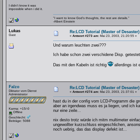
I didn't know it was
impossible when i did it.
"I want to know God's thoughts, the rest are details."
-Albert Einstein
Lukas
Re:LCD Tutorial (Master of Desaster)
Gast
«
Antwort #273 am:
Mai 23, 2003, 21:20:55 »
Und warum leuchten zwei???
Ich habe schon zwei verschidene Disp. getestet
Das mit den Kabeln ist richtig
allerdings ist
Falzo
Re:LCD Tutorial (Master of Desaster)
Diktator vom Dienst
«
Antwort #274 am:
Mai 23, 2003, 21:37:01 »
Administrator
hast du in der config vom LCD-Programm die groe
aber an irgendwas muss es ja liegen, und ich k
Karma: +15/-0
nur eine zeile...
Offline
Geschlecht:
nix desto trotz würde ich mitm multimeter einf
Beiträge: 5088
ungewollter kurzschluss eingeschlichen, anson
noch uebrig, das das display defekt ist...