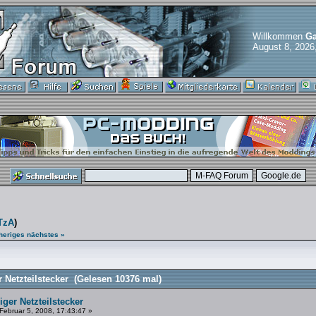
Willkommen
Ga
August 8, 2026
TzA
)
heriges
nächstes »
 Netzteilstecker (Gelesen 10376 mal)
iger Netzteilstecker
Februar 5, 2008, 17:43:47 »