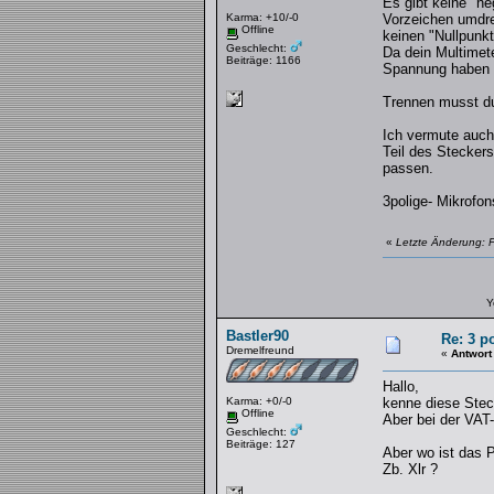
Es gibt keine "n
Karma: +10/-0
Vorzeichen umdreh
Offline
keinen "Nullpunkt
Geschlecht:
Da dein Multimet
Beiträge: 1166
Spannung haben s
Trennen musst du
Ich vermute auch 
Teil des Stecker
passen.
3polige- Mikrofo
«
Letzte Änderung: F
Y
Bastler90
Re: 3 po
Dremelfreund
«
Antwort
Hallo,
Karma: +0/-0
kenne diese Steck
Offline
Aber bei der VAT-
Geschlecht:
Beiträge: 127
Aber wo ist das 
Zb. Xlr ?