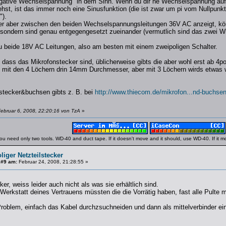
egative Wechselspannung" in dem Sinn. Wenn du dir ne Wechselspannung auf
st, ist das immer noch eine Sinusfunktion (die ist zwar um pi vom Nullpunkt 
").
er aber zwischen den beiden Wechselspannungsleitungen 36V AC anzeigt, kön
ondern sind genau entgegengesetzt zueinander (vermutlich sind das zwei Wi
 beide 18V AC Leitungen, also am besten mit einem zweipoligen Schalter.
dass das Mikrofonstecker sind, üblicherweise gibts die aber wohl erst ab 4poli
s mit den 4 Löchern drin 14mm Durchmesser, aber mit 3 Löchern wirds etwas 
nstecker&buchsen gibts z. B. bei
http://www.thiecom.de/mikrofon...nd-buchsen
ebruar 6, 2008, 22:20:16 von TzA
»
ou need only two tools. WD-40 and duct tape. If it doesn't move and it should, use WD-40. If it 
liger Netzteilstecker
 #9 am:
Februar 24, 2008, 21:28:55 »
er, weiss leider auch nicht als was sie erhältlich sind.
Werkstatt deines Vertrauens müssten die die Vorrätig haben, fast alle Pulte m
Problem, einfach das Kabel durchzsuchneiden und dann als mittelverbinder 