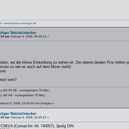
I -
www.farmers-revenge.de
oliger Netzteilstecker
 #4 am:
Februar 6, 2008, 08:49:41 »
oben, wo die kleine Einkerbung zu sehen ist. Die oberen beiden Pins liefern j
ssen so wie es auch auf dem Mixer steht)
sse.
etzt sein?
pg
(60.55 KB - runtergeladen 76 Mal.)
pg
(68 KB - runtergeladen 76 Mal.)
ebruar 6, 2008, 10:04:03 von funkyjay
»
oliger Netzteilstecker
 #5 am:
Februar 6, 2008, 10:25:47 »
 C091/A (Conrad Art.-Nr. 740057), 3polig DIN.