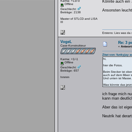
Karma: +13/-0
Könnte auch ein 
Offline
Geschlecht:
Ansonsten leuchte
Beiträge: 2138
Master of STLCD and LISA
III
Erstens: Lies was da 
VogeL
Re: 3 p
Case-Konstrukteur
«
Antwort
Zitat von: funkyjay 
hi,
Karma: +1/-1
Offline
hier die Fotos.
Geschlecht:
Beiträge: 657
Beim Stecker ist obe
auch auf dem Mixer s
hmmm
Und unten ist Masse.
Was könnte das jetzt
ich frage mich n
kann man deutlic
Aber das ist eige
Neutrik hat derar