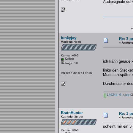
Audiosignale sch
Y
funkyjay
Re: 3 p
Modding-Noob
«
Antwort
Karma: +0/-0
Offline
ich kann gerade 
Beiträge: 19
links den Stecker
Ich liebe dieses Forum!
Muss ich später 
Durchmesser des 
146244_0_x.jpg
(2
BrainHunter
Re: 3 p
Kathodenjünger
«
Antwort
scheint mir ein 3
Karma: +0/-0