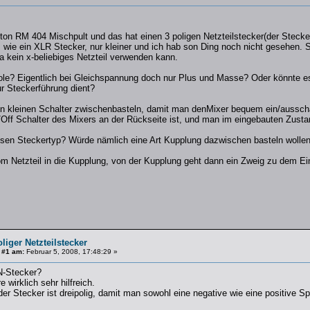
nton RM 404 Mischpult und das hat einen 3 poligen Netzteilstecker(der Steck
 wie ein XLR Stecker, nur kleiner und ich hab son Ding noch nicht gesehen. S
 kein x-beliebiges Netzteil verwenden kann.
ole? Eigentlich bei Gleichspannung doch nur Plus und Masse? Oder könnte es 
r Steckerführung dient?
en kleinen Schalter zwischenbasteln, damit man denMixer bequem ein/ausschal
n/Off Schalter des Mixers an der Rückseite ist, und man im eingebauten Zust
sen Steckertyp? Würde nämlich eine Art Kupplung dazwischen basteln wollen
om Netzteil in die Kupplung, von der Kupplung geht dann ein Zweig zu dem E
oliger Netzteilstecker
 #1 am:
Februar 5, 2008, 17:48:29 »
N-Stecker?
 wirklich sehr hilfreich.
er Stecker ist dreipolig, damit man sowohl eine negative wie eine positive S