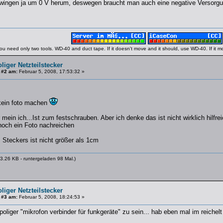
wingen ja um 0 V herum, deswegen braucht man auch eine negative Versorgu
ou need only two tools. WD-40 and duct tape. If it doesn't move and it should, use WD-40. If it 
oliger Netzteilstecker
 #2 am:
Februar 5, 2008, 17:53:32 »
kein foto machen
 mein ich...Ist zum festschrauben. Aber ich denke das ist nicht wirklich hilfre
noch ein Foto nachreichen
Steckers ist nicht größer als 1cm
3.26 KB - runtergeladen 98 Mal.)
oliger Netzteilstecker
 #3 am:
Februar 5, 2008, 18:24:53 »
 poliger "mikrofon verbinder für funkgeräte" zu sein... hab eben mal im reichelt