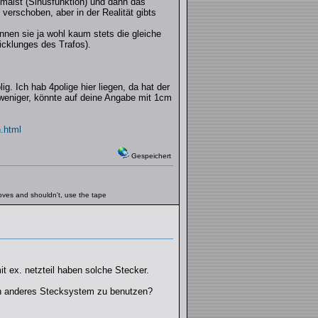
malst (Sinusfunktion) und dann das
verschoben, aber in der Realität gibts
nen sie ja wohl kaum stets die gleiche
cklunges des Trafos).
g. Ich hab 4polige hier liegen, da hat der
weniger, könnte auf deine Angabe mit 1cm
.html
Gespeichert
moves and shouldn't, use the tape
it ex. netzteil haben solche Stecker.
ein anderes Stecksystem zu benutzen?