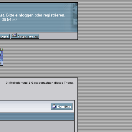
st
. Bitte
einloggen
oder
registrieren
.
, 06:54:50
0 Mitglieder und 1 Gast betrachten dieses Thema.