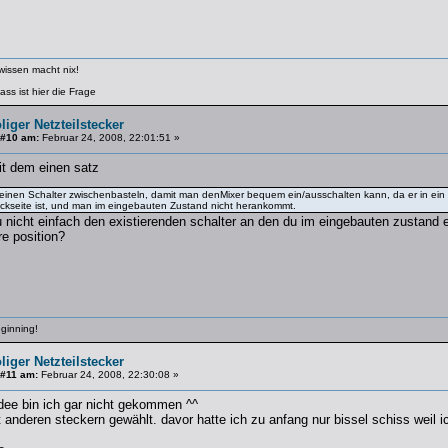
 wissen macht nix!
ss ist hier die Frage
liger Netzteilstecker
 #10 am:
Februar 24, 2008, 22:01:51 »
it dem einen satz
leinen Schalter zwischenbasteln, damit man denMixer bequem ein/ausschalten kann, da er in ein R
ckseite ist, und man im eingebauten Zustand nicht herankommt.
nicht einfach den existierenden schalter an den du im eingebauten zustand 
re position?
eginning!
liger Netzteilstecker
 #11 am:
Februar 24, 2008, 22:30:08 »
dee bin ich gar nicht gekommen ^^
anderen steckern gewählt. davor hatte ich zu anfang nur bissel schiss weil i