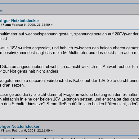
rs
oliger Netzteilstecker
 #7 am:
Februar 6, 2008, 21:28:59 »
multimeter auf wechselspannung gestellt, spannungsbereich auf 200V(war der 
eckt.
eweils 18V wurden angezeigt, und hab ich zwischen den beiden oberen gemes
 positiv(zumindest sagt das mein 5€ Multimeter und das deckt sich auch mit 
l Stanton angeschrieben, obwohl ich da nicht wirklich mit Antwort rechne. Ic
r zur Not gehts halt nicht anders.
ergefummel zu ersparen, würde ich das Kabel auf der 18V Seite durchtrennen
r dran setzen.
r aber gerade die (vielleicht dumme) Frage, in welche Leitung ich den Schalt
h einfachin in eine der beiden 18V Leitungen setzen, und er schaltet das ga
h den Schalter hinsetze? Strom fließen dürfte ja in beiden Fällen nicht, oder?
oliger Netzteilstecker
 #8 am:
Februar 6, 2008, 22:11:09 »