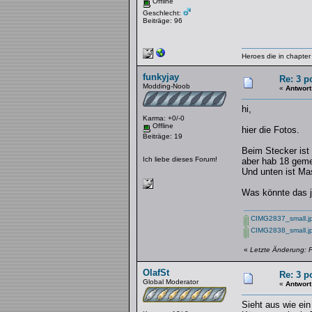
Offline
Geschlecht:
Beiträge: 96
Heroes die in chapter 
funkyjay
Re: 3 p
Modding-Noob
«
Antwort
hi,
Karma: +0/-0
Offline
hier die Fotos.
Beiträge: 19
Beim Stecker ist 
Ich liebe dieses Forum!
aber hab 18 geme
Und unten ist Ma
Was könnte das j
CIMG2837_small.j
CIMG2838_small.j
«
Letzte Änderung: F
OlafSt
Re: 3 p
Global Moderator
«
Antwort
Sieht aus wie ein