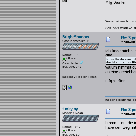
Mfg Bastler
Wissen ist macht, nix
Sein oder Windows, da
BrightShadow
Re: 3 po
Case-Konstrukteur
«
Antwort
ich frage mich se
Karma: +1/-0
Zitat
Offline
Ich wollte da einen k
des Mixers an der Rü
Geschlecht:
Beiträge: 645
warum nimmst du 
an eine erreichba
modden? Find ich Prima!
mfg steffen
modding is just the b
funkyjay
Re: 3 po
Modding-Noob
«
Antwort
hmmm...auf die i
Karma: +0/-0
habe den weg mit 
Offline
Beiträge: 19