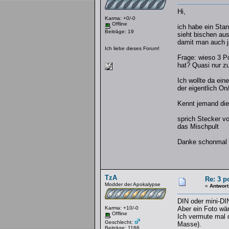
Hi,
Karma: +0/-0
Offline
ich habe ein Sta
Beiträge: 19
sieht bischen aus
damit man auch ja
Ich liebe dieses Forum!
Frage: wieso 3 P
hat? Quasi nur zu
Ich wollte da ein
der eigentlich O
Kennt jemand die
sprich Stecker v
das Mischpult
Danke schonmal
TzA
Re: 3 p
Modder der Apokalypse
«
Antwort
DIN oder mini-DI
Karma: +10/-0
Aber ein Foto wäre
Offline
Ich vermute mal d
Geschlecht:
Masse).
Beiträge: 1166