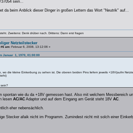
737054 sein...
t da beim Anblick dieser Dinger in großen Lettern das Wort "Neutrik" auf...
steht. Zweitens: Denk drüber nach. Drittens: Dann erst fragen
oliger Netzteilstecker
 #6 am:
Februar 6, 2008, 13:12:06 »
am Januar 1, 1970, 01:00:00
n, wo die kleine Einkerbung zu sehen ist. Die oberen beiden Pins liefern jeweils +18V(aufm Netzt
teht)
 sein?
un spontan wie du da +18V gemessen hast. Also mit welchem Messbereich un
h lesen
AC/AC
Adaptor und auf dem Eingang am Gerät steht 18V
AC
.
ntlich eher nebensächlich.
tige Stecker afaik nicht im Programm. Zumindest nicht mit solch einer Einker