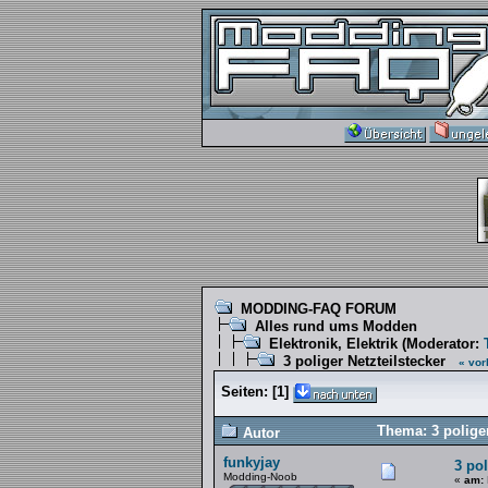
MODDING-FAQ FORUM
Alles rund ums Modden
Elektronik, Elektrik
(Moderator:
3 poliger Netzteilstecker
« vor
Seiten:
[
1
]
Thema: 3 poliger
Autor
funkyjay
3 pol
Modding-Noob
«
am: