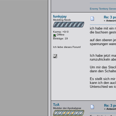
Enemy Territory Serve
funkyjay
Re: 3 p
Modding-Noob
«
Antwort
ich habe mit ein 
Karma: +0/-0
die buchsen gest
Offline
Beiträge: 19
auf den oberen j
spannungen waren
Ich liebe dieses Forum!
Ich habe jetzt ma
rumzufrickeln abe
Um mir das Steck
dann den Schalte
Es stellt sich mi
kann ich den auc
Unterschied wo ic
TzA
Re: 3 p
Modder der Apokalypse
«
Antwort