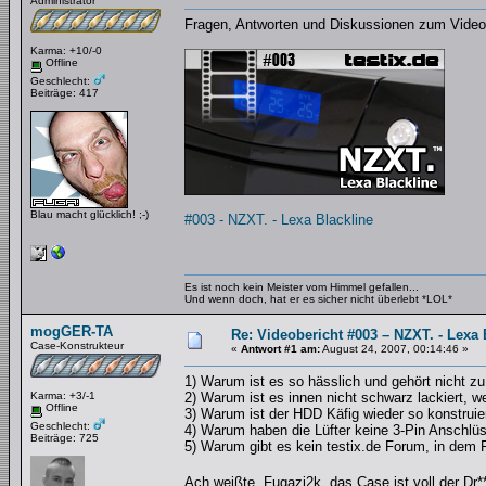
Administrator
Fragen, Antworten und Diskussionen zum Videob
Karma: +10/-0
Offline
Geschlecht:
Beiträge: 417
Blau macht glücklich! ;-)
#003 - NZXT. - Lexa Blackline
Es ist noch kein Meister vom Himmel gefallen...
Und wenn doch, hat er es sicher nicht überlebt *LOL*
mogGER-TA
Re: Videobericht #003 – NZXT. - Lexa 
Case-Konstrukteur
«
Antwort #1 am:
August 24, 2007, 00:14:46 »
1) Warum ist es so hässlich und gehört nicht z
Karma: +3/-1
2) Warum ist es innen nicht schwarz lackiert, we
Offline
3) Warum ist der HDD Käfig wieder so konstruiert
Geschlecht:
4) Warum haben die Lüfter keine 3-Pin Anschlü
Beiträge: 725
5) Warum gibt es kein testix.de Forum, in dem 
Ach weißte, Fugazi2k, das Case ist voll der Dr*