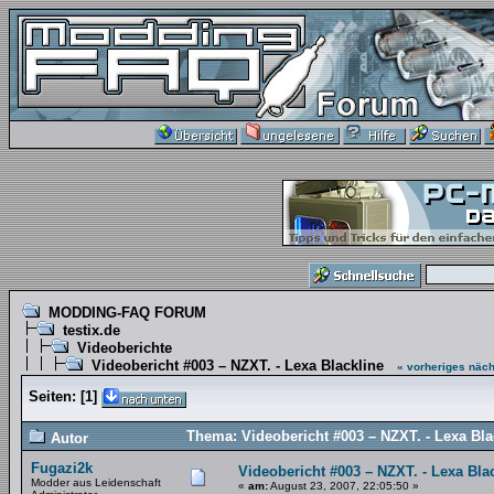
MODDING-FAQ FORUM
testix.de
Videoberichte
Videobericht #003 – NZXT. - Lexa Blackline
« vorheriges
näch
Seiten:
[
1
]
Thema: Videobericht #003 – NZXT. - Lexa Bla
Autor
Fugazi2k
Videobericht #003 – NZXT. - Lexa Bla
Modder aus Leidenschaft
«
am:
August 23, 2007, 22:05:50 »