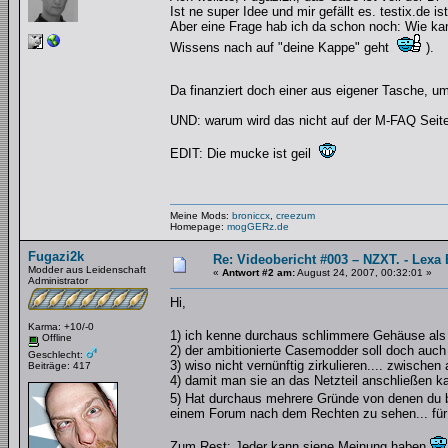
Ist ne super Idee und mir gefällt es. testix.de i
Aber eine Frage hab ich da schon noch: Wie ka
Wissens nach auf "deine Kappe" geht
).
Da finanziert doch einer aus eigener Tasche, 
UND: warum wird das nicht auf der M-FAQ Seit
EDIT: Die mucke ist geil
Meine Mods:
broniccx
,
creezum
Homepage:
mogGERz.de
Fugazi2k
Re: Videobericht #003 – NZXT. - Lexa 
Modder aus Leidenschaft
«
Antwort #2 am:
August 24, 2007, 00:32:01 »
Administrator
Hi,
Karma: +10/-0
1) ich kenne durchaus schlimmere Gehäuse als 
Offline
2) der ambitionierte Casemodder soll doch auc
Geschlecht:
3) wiso nicht vernünftig zirkulieren.... zwische
Beiträge: 417
4) damit man sie an das Netzteil anschließen k
5) Hat durchaus mehrere Gründe von denen du 
einem Forum nach dem Rechten zu sehen... für T
Zum Rest: Jeder kann siene Meinung haben