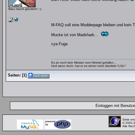
Blau macht glücklich! ;-)
M-FAQ soll eine Modderpage bleiben und kein
Mucke ist von Madshark...
cya Fuga
Es ist noch kein Meister vom Himmel gefallen...
Und wenn doch, hat er es sicher nicht überlebt *LOL*
Seiten:
[
1
]
Einloggen mit Benut
Seite ers
© 2001-
Alle Rec