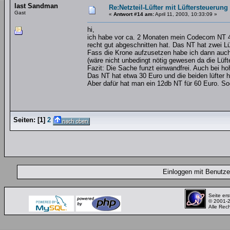
last Sandman
Re:Netzteil-Lüfter mit Lüftersteuerung
Gast
«
Antwort #14 am:
April 11, 2003, 10:33:09 »
hi,
ich habe vor ca. 2 Monaten mein Codecom NT 40
recht gut abgeschnitten hat. Das NT hat zwei Lü
Fass die Krone aufzusetzen habe ich dann auch
(wäre nicht unbedingt nötig gewesen da die Lüf
Fazit: Die Sache funzt einwandfrei. Auch bei h
Das NT hat etwa 30 Euro und die beiden lüfter 
Aber dafür hat man ein 12db NT für 60 Euro. S
Seiten:
[
1
]
2
Einloggen mit Benut
Seite ers
© 2001-
Alle Rec