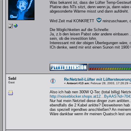
Was bekannt ist, dass der Lüfter Temp-Gesteurt 
Platine des NTs sitzt, denn wenn ja, dann wäre
abgesonderte Wärme misst und dann aufdreht.
Wird Zeit mal KONKRETT
reinzuschauen, d
Die Möglichkeiten auf die Schnelle:
Ja, z.b den leisen Pabst oder andere einbauen 
sein, ob die investition lohn.
Interessant mit der obigen Überlegungen wäre, o
ICh denke, werd mir erst einen Sunon mit 190
Sebl
Re:Netzteil-Lüfter mit Lüftersteuerun
Gast
«
Antwort #13 am:
Februar 28, 2003, 17:26:29 »
Also ich hab nen 300W Q-Tec (total billig) Netzte
http://noiseblocker.shops.at12...ByAAS?id=704
Nur hat mein Netzteil diese dinger zum anlöten.
ebendfalls die 2 Kabel anlöte? Desweiteren hab 
das speziell irgendtwo anschließen? An meinem N
Wäre dankbar wenn ihr meinen Quatsch lest und 