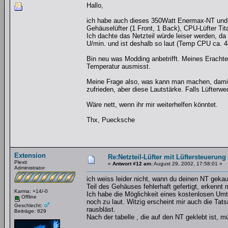
Hallo,
ich habe auch dieses 350Watt Enermax-NT und d
Gehäuselüfter (1 Front, 1 Back), CPU-Lüfter Ti
Ich dachte das Netzteil würde leiser werden, d
U/min. und ist deshalb so laut (Temp CPU ca. 4
Bin neu was Modding anbetrifft. Meines Erach
Temperatur ausmisst.
Meine Frage also, was kann man machen, damit d
zufrieden, aber diese Lautstärke. Falls Lüfter
Wäre nett, wenn ihr mir weiterhelfen könntet.
Thx, Puecksche
Extension
Re:Netzteil-Lüfter mit Lüftersteuerung
Plexti
«
Antwort #12 am:
August 29, 2002, 17:58:01 »
Administrator
ich weiss leider nicht, wann du deinen NT geka
Teil des Gehäuses fehlerhaft gefertigt, erkennt m
Karma: +14/-0
Ich habe die Möglichkeit eines kostenlosen Umt
Offline
noch zu laut. Witzig erscheint mir auch die Tat
Geschlecht:
rausbläst.
Beiträge: 829
Nach der tabelle , die auf den NT geklebt ist, 