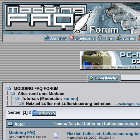
MODDING-FAQ FORUM
Alles rund ums Modden
Tutorials
(Moderator:
xonom
)
Netzteil-Lüfter mit Lüftersteuerung betreiben
« vorheriges
nä
Seiten:
[
1
]
2
Thema: Netzteil-Lüfter mit Lüftersteuerung b
Autor
Modding-FAQ
Netzteil-Lüfter mit Lüftersteuerung be
Der unsterbliche Geist der
«
am:
April 18, 2002, 20:13:43 »