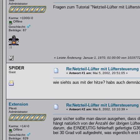
Site
Administrator
Fragen zum Tutorial "Netzteil-Lüfter mit Lüfters
Karma: +1000/-0
Offline
Geschlecht:
Beiträge: 87
;-)
«
Letzte Änderung: Januar 1, 1970, 01:00:00 von 101977
SPIDER
Re:Netzteil-Lüfter mit Lüftersteuerung
Gast
«
Antwort #1 am:
Mai 5, 2002, 20:51:05 »
wie siehts aus mit der hitze? habs auch demnäch
Extension
Re:Netzteil-Lüfter mit Lüftersteuerung
Plexti
«
Antwort #2 am:
Mai 6, 2002, 10:10:39 »
Administrator
ganz sicher sollte man davon ausgehen, dass di
hängt natürlich von der Anzahl der übrigen Lüft
Karma: +14/-0
darum, die EINDEUTIG fehlerhaft gefertigte G3
Offline
bei 30 Grad voll aufgedreht, was eigentlich erst 
Geschlecht:
Beiträge: 829