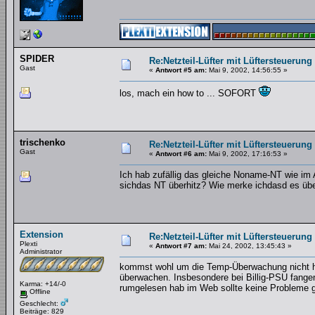
SPIDER
Re:Netzteil-Lüfter mit Lüftersteuerung
Gast
«
Antwort #5 am:
Mai 9, 2002, 14:56:55 »
los, mach ein how to ... SOFORT
trischenko
Re:Netzteil-Lüfter mit Lüftersteuerung
Gast
«
Antwort #6 am:
Mai 9, 2002, 17:16:53 »
Ich hab zufällig das gleiche Noname-NT wie im A
sichdas NT überhitz? Wie merke ichdasd es üb
Extension
Re:Netzteil-Lüfter mit Lüftersteuerung
Plexti
«
Antwort #7 am:
Mai 24, 2002, 13:45:43 »
Administrator
kommst wohl um die Temp-Überwachung nicht h
überwachen. Insbesondere bei Billig-PSU fangen
Karma: +14/-0
rumgelesen hab im Web sollte keine Probleme 
Offline
Geschlecht:
Beiträge: 829