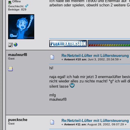
Ich habe bei meinem TB900 und Enermax auf "
Offline
arbeiten oder spielen, obwohl schon 2 weitere G
Geschlecht:
Beiträge: 829
maulwurf8
Re:Netzteil-Lüfter mit Lüftersteuerung
Gast
«
Antwort #10 am:
Juni 3, 2002, 20:34:59 »
hi!
naja egal! ich hab mir jetzt 3 enermaxlüfter best
nicht wieder alles zu nichte macht! *g* ich will 
silent lasse
mfg
maulwurf8
puecksche
Re:Netzteil-Lüfter mit Lüftersteuerung
Gast
«
Antwort #11 am:
August 28, 2002, 09:07:29 »