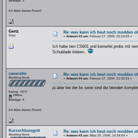
Beiträge: 5
Ich liebe dieses Forum!
Gertz
Re: was kann ich heut noch modden o
Gast
«
Antwort #3 am:
Februar 27, 2006, 02:24:05 »
Ich habe nen CS601 und keinerlei probs mit nem
Schublade kleben..
casecetin
Re: was kann ich heut noch modden o
Modding-Noob
«
Antwort #4 am:
Februar 27, 2006, 21:50:53 »
ja aber bei der bx serie sind die blenden kompl
Karma: +0/-0
Offline
Beiträge: 5
Ich liebe dieses Forum!
Kurzschlussgott
Re: was kann ich heut noch modden o
Modding-Noob
«
Antwort #5 am:
März 20, 2006, 14:54:04 »