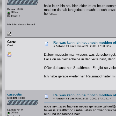
hallo leutz bin neu hier leider ist es heute so
Karma: +0/-0
machen da hab ich gedacht machse noch etwas m
Offline
helfen....
Beiträge: 5
Ich liebe dieses Forum!
Gertz
Re: was kann ich heut noch modden o
Gast
«
Antwort #1 am:
Februar 26, 2006, 17:38:32 »
Dafuer muesste man wissen, was du schon get
Falls du ne plexischeibe in der Seite hast, dann
ODer du baust nen Stealthmod. Es gibt so vie
Ich habe gerade wieder nen Raummod hinter mi
casecetin
Re: was kann ich heut noch modden o
Modding-Noob
«
Antwort #2 am:
Februar 26, 2006, 17:41:41 »
upps sry...also hab ein neues gehäuse gekauft(c
Karma: +0/-0
tower is stealthmod umbau etas schwer brauche
Offline
rein und leds/neons halt