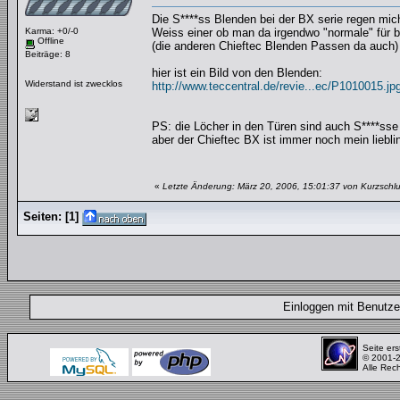
Die S****ss Blenden bei der BX serie regen mic
Karma: +0/-0
Weiss einer ob man da irgendwo "normale" für
Offline
(die anderen Chieftec Blenden Passen da auch)
Beiträge: 8
hier ist ein Bild von den Blenden:
Widerstand ist zwecklos
http://www.teccentral.de/revie...ec/P1010015.jp
PS: die Löcher in den Türen sind auch S****sse u
aber der Chieftec BX ist immer noch mein liebli
«
Letzte Änderung: März 20, 2006, 15:01:37 von Kurzschlu
Seiten:
[
1
]
Einloggen mit Benut
Seite ers
© 2001-
Alle Rec