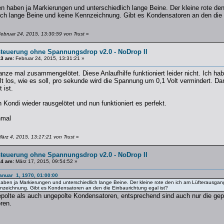
n haben ja Markierungen und unterschiedlich lange Beine. Der kleine rote d
eich lange Beine und keine Kennzeichnung. Gibt es Kondensatoren an den die 
ebruar 24, 2015, 13:30:59 von Trust
»
steuerung ohne Spannungsdrop v2.0 - NoDrop II
43 am:
Februar 24, 2015, 13:31:21 »
anze mal zusammengelötet. Diese Anlaufhilfe funktioniert leider nicht. Ich 
lt los, wie es soll, pro sekunde wird die Spannung um 0,1 Volt vermindert. Dan
 ist.
 Kondi wieder rausgelötet und nun funktioniert es perfekt.
hmal
ärz 4, 2015, 13:17:21 von Trust
»
steuerung ohne Spannungsdrop v2.0 - NoDrop II
44 am:
März 17, 2015, 09:54:52 »
Januar 1, 1970, 01:00:00
ben ja Markierungen und unterschiedlich lange Beine. Der kleine rote den ich am Lüfterausgan
nzeichnung. Gibt es Kondensatoren an den die Einbaurichtung egal ist?
polte als auch ungepolte Kondensatoren, entsprechend sind auch nur die gepo
ren.