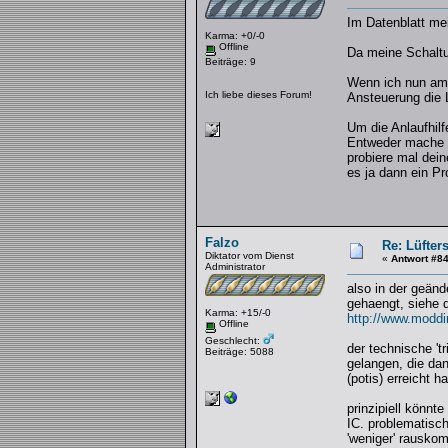
Im Datenblatt me
Karma: +0/-0
Offline
Da meine Schaltu
Beiträge: 9
Wenn ich nun am W
Ich liebe dieses Forum!
Ansteuerung die L
Um die Anlaufhilf
Entweder mache i
probiere mal dei
es ja dann ein P
Falzo
Re: Lüfter
Diktator vom Dienst
«
Antwort #8
Administrator
also in der geän
gehaengt, siehe 
Karma: +15/-0
http://www.moddi
Offline
Geschlecht:
der technische 't
Beiträge: 5088
gelangen, die dan
(potis) erreicht ha
prinzipiell könnt
IC. problematisch
'weniger' rauskom