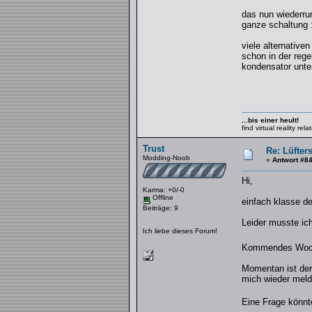
das nun wiederrum
ganze schaltung :
viele alternative
schon in der reg
kondensator unte
...bis einer heult!
find virtual reality re
Trust
Re: Lüfter
Modding-Noob
«
Antwort #8
Hi,
Karma: +0/-0
Offline
einfach klasse de
Beiträge: 9
Leider musste ich
Ich liebe dieses Forum!
Kommendes Woche
Momentan ist der 
mich wieder meld
Eine Frage könnt