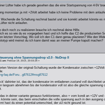
iner Lüfter habe ich gerade gesehen das die eine Startspannung von 4-5V br
ng momentan ja mit +2Volt arbeitet habe ich keine Probleme mit dem anlaufe
ochende die Schaltung nochmal bastel und sie korrekt arbeitet könnte es nat
üfter nicht anlaufen.
e doch noch zu realisieren brauche ich nochmal deine Hilfe.
ch es so wie du es vorgegeben hast und ich hoffe das C2 die produzierten S
nen letzten Vorschlag. Wo soll ich den C1 dann genau plazieren? Wie den Wi
rototyp wird meinst du ich kann damit was an meiner Pumpe kaputt machen?
steuerung ohne Spannungsdrop v2.0 - NoDrop II
41 am:
Februar 19, 2015, 20:03:26 »
derten Version der original-Schaltung wurde der Kondensator zwischen +12Vol
da:
ng-faq.de/Foru...g87612#msg87612
rick' dahinter ist, das der kondensator im entladenen zustand voll durchleitet 
n langsam abnehmen bis der kondensator voll ist also die gleiche spannung d
t.
e das in deiner variante genauso funktionieren, also + vom kondi an +12V und
 könnte sein, das beim einschalten die volle spannung auch in den ausgang d
mt hast du einen potential-unterschied, der uU nicht gesund ist.