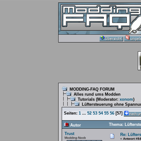
MODDING-FAQ FORUM
Alles rund ums Modden
Tutorials
(Moderator:
xonom
)
Lüftersteuerung ohne Spannun
Seiten:
1
...
52
53
54
55
56
[
57
]
Thema: Lüfterst
Autor
Trust
Re: Lüfter
Modding-Noob
«
Antwort #8