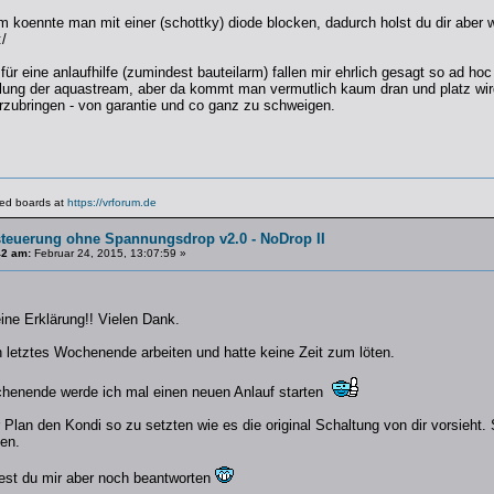
 koennte man mit einer (schottky) diode blocken, dadurch holst du dir aber 
/
n für eine anlaufhilfe (zumindest bauteilarm) fallen mir ehrlich gesagt so ad ho
elung der aquastream, aber da kommt man vermutlich kaum dran und platz wi
rzubringen - von garantie und co ganz zu schweigen.
lated boards at
https://vrforum.de
steuerung ohne Spannungsdrop v2.0 - NoDrop II
42 am:
Februar 24, 2015, 13:07:59 »
ine Erklärung!! Vielen Dank.
 letztes Wochenende arbeiten und hatte keine Zeit zum löten.
nende werde ich mal einen neuen Anlauf starten
Plan den Kondi so zu setzten wie es die original Schaltung von dir vorsieht.
en.
est du mir aber noch beantworten