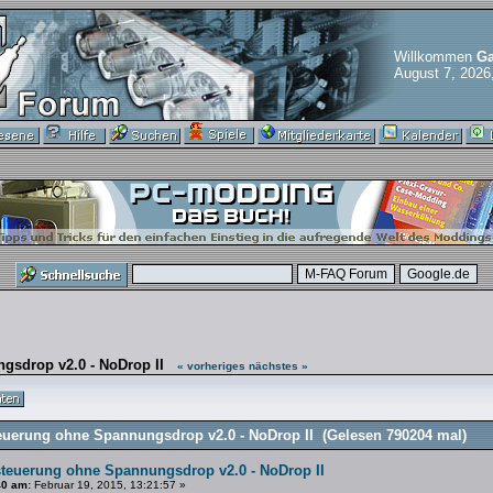
Willkommen
Ga
August 7, 2026
gsdrop v2.0 - NoDrop II
« vorheriges
nächstes »
euerung ohne Spannungsdrop v2.0 - NoDrop II (Gelesen 790204 mal)
steuerung ohne Spannungsdrop v2.0 - NoDrop II
40 am:
Februar 19, 2015, 13:21:57 »