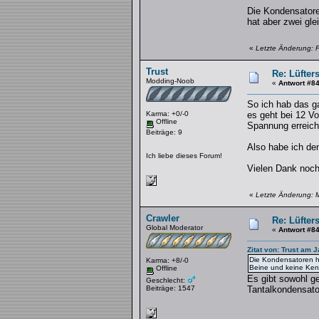
Die Kondensatore
hat aber zwei gl
«
Letzte Änderung: F
Trust
Re: Lüfter
Modding-Noob
«
Antwort #8
So ich hab das g
Karma: +0/-0
es geht bei 12 Vo
Offline
Spannung erreicht
Beiträge: 9
Also habe ich den
Ich liebe dieses Forum!
Vielen Dank noc
«
Letzte Änderung: M
Crawler
Re: Lüfter
Global Moderator
«
Antwort #8
Zitat von: Trust am 
Die Kondensatoren ha
Karma: +8/-0
Beine und keine Ken
Offline
Es gibt sowohl ge
Geschlecht:
Beiträge: 1547
Tantalkondensato