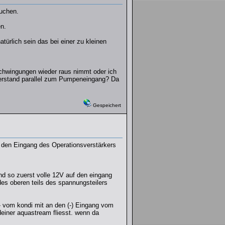
auchen.
n.
ürlich sein das bei einer zu kleinen
chwingungen wieder raus nimmt oder ich
derstand parallel zum Pumpeneingang? Da
Gespeichert
t den Eingang des Operationsverstärkers
und so zuerst volle 12V auf den eingang
es oberen teils des spannungsteilers
 - vom kondi mit an den (-) Eingang vom
einer aquastream fliesst. wenn da