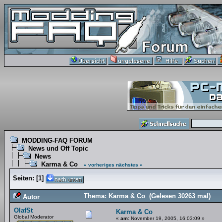
MODDING-FAQ FORUM
News und Off Topic
News
Karma & Co
« vorheriges
nächstes »
Seiten:
[
1
]
Thema: Karma & Co (Gelesen 30263 mal)
Autor
OlafSt
Karma & Co
Global Moderator
«
am:
November 19, 2005, 16:03:09 »