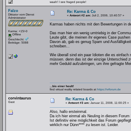
waah! I see fraged people!
Falzo
Re: Karma & Co
Diktator vom Dienst
«
Antwort #2 am:
Juli 2, 2006, 10:40:57 »
Administrator
Karmas haben nichts mit den Bewertungen in der
Karma: +15/-0
Das man hier ein wenig umtriebig in der Commun
Offline
Leute gibt, die meinen ihr eigenes Case pushe
Geschlecht:
Davon ab, gab es genug Spam und Ausfälligkeite
Beiträge: 5088
schreiben...
Wie überall sind ein paar Idioten die es einfac
müssen. denn das ist der einzige Unterschied zw
mehr Geduld aufzubringen, um ihre gefragte Me
...bis einer heult!
find virtual reality related boards at
https://vrforum.de
corvintaurus
Re: Karma & Co
Gast
«
Antwort #3 am:
Januar 11, 2008, 11:00:25 »
Also, hallo ersteinmal.
Da ich hier einmal als Neuling in diesem Forum 
Ist definitiv eine möglichkeit das Forum gepfle
wirklich nur Dünn**** zu lesen ist. Leider.