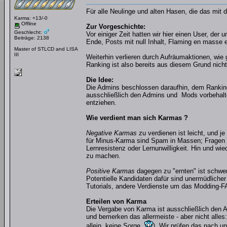
Für alle Neulinge und alten Hasen, die das mi
Karma: +13/-0
Offline
Zur Vorgeschichte:
Geschlecht:
Vor einiger Zeit hatten wir hier einen User, d
Beiträge: 2138
Ende, Posts mit null Inhalt, Flaming en masse 
Master of STLCD and LISA
III
Weiterhin verlieren durch Aufräumaktionen, wie
Ranking ist also bereits aus diesem Grund nicht
Die Idee:
Die Admins beschlossen daraufhin, dem Ranking
ausschließlich den Admins und Mods vorbehalte
entziehen.
Wie verdient man sich Karmas ?
Negative Karmas
zu verdienen ist leicht, und j
für Minus-Karma sind Spam in Massen; Fragen s
Lernresistenz oder Lernunwilligkeit. Hin und w
zu machen.
Positive Karmas
dagegen zu "ernten" ist schwe
Potentielle Kandidaten dafür sind unermüdliche
Tutorials, andere Verdienste um das Modding-F
Erteilen von Karma
Die Vergabe von Karma ist ausschließlich den 
und bemerken das allermeiste - aber nicht alles:
allein, keine Sorge
). Wir prüfen das nach un