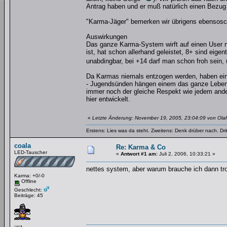
Antrag haben und er muß natürlich einen Bezu
"Karma-Jäger" bemerken wir übrigens ebensoschn
Auswirkungen
Das ganze Karma-System wirft auf einen User nat
ist, hat schon allerhand geleistet, 8+ sind eige
unabdingbar, bei +14 darf man schon froh sein,
Da Karmas niemals entzogen werden, haben eini
- Jugendsünden hängen einem das ganze Leben n
immer noch der gleiche Respekt wie jedem ander
hier entwickelt.
«
Letzte Änderung: November 19, 2005, 23:04:09 von Olaf
Erstens: Lies was da steht. Zweitens: Denk drüber nach. Dri
coala
Re: Karma & Co
LED-Tauscher
«
Antwort #1 am:
Juli 2, 2006, 10:33:21 »
nettes system, aber warum brauche ich dann t
Karma: +0/-0
Offline
Geschlecht:
Beiträge: 45