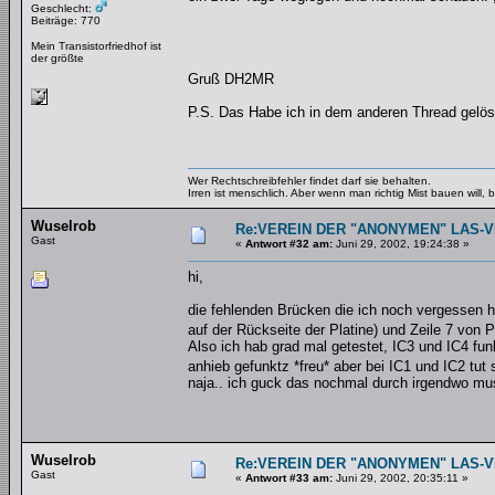
Geschlecht:
Beiträge: 770
Mein Transistorfriedhof ist
der größte
Gruß DH2MR
P.S. Das Habe ich in dem anderen Thread gelös
Wer Rechtschreibfehler findet darf sie behalten.
Irren ist menschlich. Aber wenn man richtig Mist bauen will
Wuselrob
Re:VEREIN DER "ANONYMEN" LAS-
Gast
«
Antwort #32 am:
Juni 29, 2002, 19:24:38 »
hi,
die fehlenden Brücken die ich noch vergessen h
auf der Rückseite der Platine) und Zeile 7 von 
Also ich hab grad mal getestet, IC3 und IC4 fun
anhieb gefunktz *freu* aber bei IC1 und IC2 tut 
naja.. ich guck das nochmal durch irgendwo muss
Wuselrob
Re:VEREIN DER "ANONYMEN" LAS-
Gast
«
Antwort #33 am:
Juni 29, 2002, 20:35:11 »