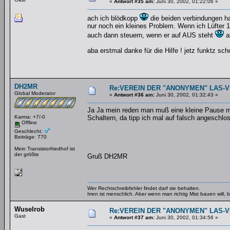
«
Antwort #35 am:
Juni 30, 2002, 01:22:06 »
ach ich blödkopp
die beiden verbindungen h
nur noch ein kleines Problem. Wenn ich Lüfter 1 
auch dann steuern, wenn er auf AUS steht
a
aba erstmal danke für die Hilfe ! jetz funktz sch
DH2MR
Re:VEREIN DER "ANONYMEN" LAS-
Global Moderator
«
Antwort #36 am:
Juni 30, 2002, 01:32:43 »
Ja Ja mein reden man muß eine kleine Pause m
Karma: +7/-0
Schaltern, da tipp ich mal auf falsch angeschlo
Offline
Geschlecht:
Beiträge: 770
Mein Transistorfriedhof ist
der größte
Gruß DH2MR
Wer Rechtschreibfehler findet darf sie behalten.
Irren ist menschlich. Aber wenn man richtig Mist bauen will
Wuselrob
Re:VEREIN DER "ANONYMEN" LAS-
Gast
«
Antwort #37 am:
Juni 30, 2002, 01:34:56 »