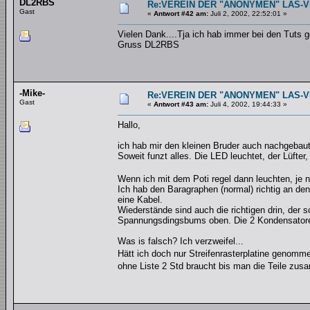
DL2RBS
Re:VEREIN DER "ANONYMEN" LAS-
Gast
«
Antwort #42 am:
Juli 2, 2002, 22:52:01 »
Vielen Dank....Tja ich hab immer bei den Tuts g
Gruss DL2RBS
-Mike-
Re:VEREIN DER "ANONYMEN" LAS-
Gast
«
Antwort #43 am:
Juli 4, 2002, 19:44:33 »
Hallo,
ich hab mir den kleinen Bruder auch nachgebaut
Soweit funzt alles. Die LED leuchtet, der Lüfter,
Wenn ich mit dem Poti regel dann leuchten, je
Ich hab den Baragraphen (normal) richtig an den
eine Kabel.
Wiederstände sind auch die richtigen drin, der
Spannungsdingsbums oben. Die 2 Kondensatoren s
Was is falsch? Ich verzweifel...
Hätt ich doch nur Streifenrasterplatine genom
ohne Liste 2 Std braucht bis man die Teile zus