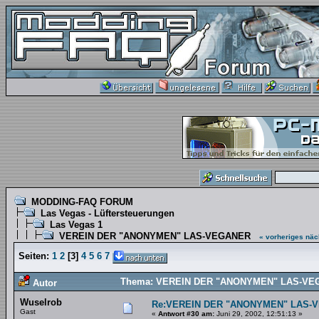
MODDING-FAQ FORUM
Las Vegas - Lüftersteuerungen
Las Vegas 1
VEREIN DER "ANONYMEN" LAS-VEGANER
« vorheriges
näc
Seiten:
1
2
[
3
]
4
5
6
7
Thema: VEREIN DER "ANONYMEN" LAS-VEGA
Autor
Wuselrob
Re:VEREIN DER "ANONYMEN" LAS-
Gast
«
Antwort #30 am:
Juni 29, 2002, 12:51:13 »