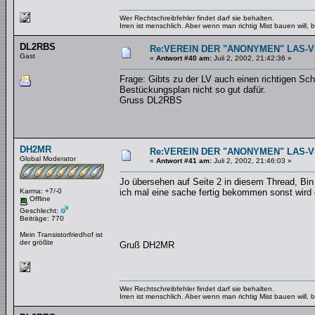
Wer Rechtschreibfehler findet darf sie behalten.
Irren ist menschlich. Aber wenn man richtig Mist bauen will
DL2RBS
Re:VEREIN DER "ANONYMEN" LAS-
Gast
«
Antwort #40 am:
Juli 2, 2002, 21:42:36 »
Frage: Gibts zu der LV auch einen richtigen Sc
Bestückungsplan nicht so gut dafür.
Gruss DL2RBS
DH2MR
Re:VEREIN DER "ANONYMEN" LAS-
Global Moderator
«
Antwort #41 am:
Juli 2, 2002, 21:46:03 »
Jo übersehen auf Seite 2 in diesem Thread, Bi
Karma: +7/-0
ich mal eine sache fertig bekommen sonst wird 
Offline
Geschlecht:
Beiträge: 770
Mein Transistorfriedhof ist
der größte
Gruß DH2MR
Wer Rechtschreibfehler findet darf sie behalten.
Irren ist menschlich. Aber wenn man richtig Mist bauen will