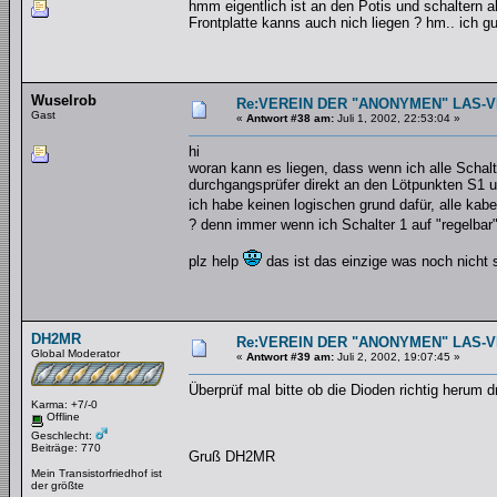
hmm eigentlich ist an den Potis und schaltern 
Frontplatte kanns auch nich liegen ? hm.. ich 
Wuselrob
Re:VEREIN DER "ANONYMEN" LAS-
Gast
«
Antwort #38 am:
Juli 1, 2002, 22:53:04 »
hi
woran kann es liegen, dass wenn ich alle Schal
durchgangsprüfer direkt an den Lötpunkten S1
ich habe keinen logischen grund dafür, alle kab
? denn immer wenn ich Schalter 1 auf "regelbar"
plz help
das ist das einzige was noch nicht s
DH2MR
Re:VEREIN DER "ANONYMEN" LAS-
Global Moderator
«
Antwort #39 am:
Juli 2, 2002, 19:07:45 »
Überprüf mal bitte ob die Dioden richtig herum d
Karma: +7/-0
Offline
Geschlecht:
Beiträge: 770
Gruß DH2MR
Mein Transistorfriedhof ist
der größte