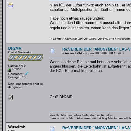
hi an IC1 der Lüfter funktz auch son bissl. er l
schalter auf Mittelposition ist, läuft er immerno
Habe noch etwas rausgefunden:
Wenn ich den Lüfter nummer 4 ausschalte, dann 
regeln und ausschalten. woran kann das liegen
«
Letzte Änderung: Juni 29, 2002, 20:47:18 von Wuselrob
DH2MR
Re:VEREIN DER "ANONYMEN" LAS-
Global Moderator
«
Antwort #34 am:
Juni 30, 2002, 00:42:42 »
Wenn ich deine Platine mal betrachte sehe ich g
Karma: +7/-0
angeschlossen, die Leiterbahn ist aufgetrennt a
Offline
der IC's. Bitte mal kontrollieren.
Geschlecht:
Beiträge: 770
Mein Transistorfriedhof ist
der größte
Gruß DH2MR
Wer Rechtschreibfehler findet darf sie behalten.
Irren ist menschlich. Aber wenn man richtig Mist bauen will
Wuselrob
Re:VEREIN DER "ANONYMEN" LAS-
Gast