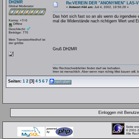
DH2MR
Re:VEREIN DER "ANONYMEN" LAS-
Global Moderator
«
Antwort #44 am:
Juli 4, 2002, 19:56:28 »
Das hört sich fast so an als wenn du irgendwie 
Karma: +7/-0
mal die Widerstände nach richtigem Wert und Ei
Offline
Geschlecht:
Beiträge: 770
Mein Transistorfriedhof ist
der größte
Gruß DH2MR
Wer Rechtschreibfehler findet darf sie behalten.
Irren ist menschlich. Aber wenn man richtig Mist bauen will
Seiten:
1
2
[
3
]
4
5
6
7
Einloggen mit Benut
Seite ers
© 2001-
Alle Rec