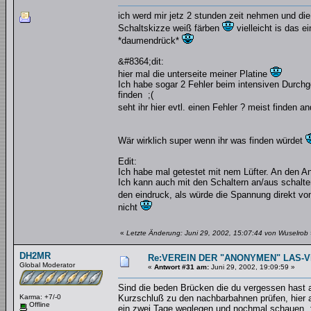
ich werd mir jetz 2 stunden zeit nehmen und die
Schaltskizze weiß färben
vielleicht is das e
*daumendrück*
&#8364;dit:
hier mal die unterseite meiner Platine
Ich habe sogar 2 Fehler beim intensiven Durchg
finden ;(
seht ihr hier evtl. einen Fehler ? meist finden 
Wär wirklich super wenn ihr was finden würdet
Edit:
Ich habe mal getestet mit nem Lüfter. An den A
Ich kann auch mit den Schaltern an/aus schalten
den eindruck, als würde die Spannung direkt vo
nicht
«
Letzte Änderung: Juni 29, 2002, 15:07:44 von Wuselrob
DH2MR
Re:VEREIN DER "ANONYMEN" LAS-
Global Moderator
«
Antwort #31 am:
Juni 29, 2002, 19:09:59 »
Sind die beden Brücken die du vergessen hast au
Karma: +7/-0
Kurzschluß zu den nachbarbahnen prüfen, hier 
Offline
ein zwei Tage weglegen und nochmal schauen. ;