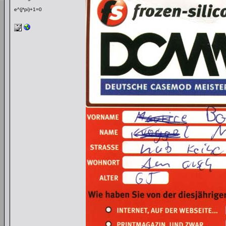
e^(j*pi)+1=0