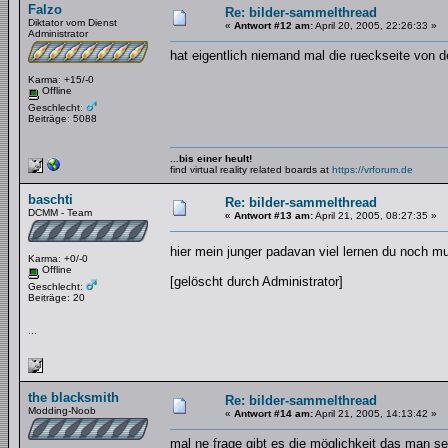
Falzo
Re: bilder-sammelthread
Diktator vom Dienst
«
Antwort #12 am:
April 20, 2005, 22:26:33 »
Administrator
hat eigentlich niemand mal die rueckseite von dem
Karma: +15/-0
Offline
Geschlecht:
Beiträge: 5088
...bis einer heult!
find virtual reality related boards at
https://vrforum.de
baschti
Re: bilder-sammelthread
DCMM - Team
«
Antwort #13 am:
April 21, 2005, 08:27:35 »
hier mein junger padavan viel lernen du noch mus
Karma: +0/-0
Offline
[gelöscht durch Administrator]
Geschlecht:
Beiträge: 20
...
the blacksmith
Re: bilder-sammelthread
Modding-Noob
«
Antwort #14 am:
April 21, 2005, 14:13:42 »
mal ne frage gibt es die möglichkeit das man 