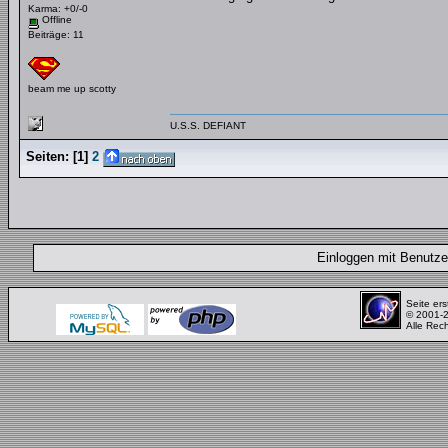
Karma: +0/-0
Offline
Beiträge: 11
beam me up scotty
U.S.S. DEFIANT
Seiten:
[
1
]
2
Einloggen mit Benut
Seite ers
© 2001-
Alle Rec