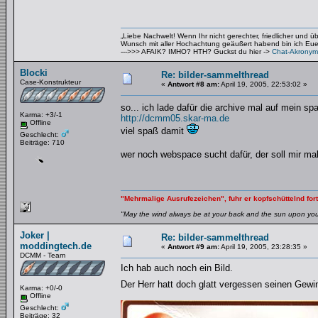
„Liebe Nachwelt! Wenn Ihr nicht gerechter, friedlicher und 
Wunsch mit aller Hochachtung geäußert habend bin ich Euer 
--->>> AFAIK? IMHO? HTH? Guckst du hier ->
Chat-Akronym
Blocki
Re: bilder-sammelthread
Case-Konstrukteur
«
Antwort #8 am:
April 19, 2005, 22:53:02 »
so... ich lade dafür die archive mal auf mein s
Karma: +3/-1
http://dcmm05.skar-ma.de
Offline
viel spaß damit
Geschlecht:
Beiträge: 710
wer noch webspace sucht dafür, der soll mir m
"Mehrmalige Ausrufezeichen", fuhr er kopfschüttelnd fort
"May the wind always be at your back and the sun upon your 
Joker |
Re: bilder-sammelthread
moddingtech.de
«
Antwort #9 am:
April 19, 2005, 23:28:35 »
DCMM - Team
Ich hab auch noch ein Bild.
Der Herr hatt doch glatt vergessen seinen Ge
Karma: +0/-0
Offline
Geschlecht:
Beiträge: 32