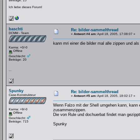
Beiträge: 15
Ich liebe dieses Forum!
baschti
Re: bilder-sammelthread
DCMM - Team
«
Antwort #4 am:
April 18, 2005, 17:08:07 »
kann mri einer die bilder mal alle zippen und al
Karma: +0/-0
Offline
Geschlecht:
Beiträge: 20
...
Spunky
Re: bilder-sammelthread
Case-Konstrukteur
«
Antwort #5 am:
April 18, 2005, 18:02:17 »
Wenn Falzo mit der Shell umgehen kann, kann er 
Karma: +9/-0
zusammenzippen.
Offline
Die von Rule und dochuerbat findet man gezipp
Geschlecht:
Beiträge: 715
Spunky