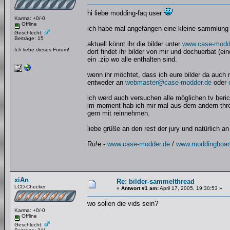
hi liebe modding-faq user
Karma: +0/-0
Offline
ich habe mal angefangen eine kleine sammlung al
Geschlecht:
Beiträge: 15
aktuell könnt ihr die bilder unter
www.case-modd
Ich liebe dieses Forum!
dort findet ihr bilder von mir und dochuerbat (
ein .zip wo alle enthalten sind.
wenn ihr möchtet, dass ich eure bilder da auch mi
entweder an
webmaster@case-modder.de
oder
ich werd auch versuchen alle möglichen tv beri
im moment hab ich mir mal aus dem andern thre
gern mit reinnehmen.
liebe grüße an den rest der jury und natürlich an
Ru!e -
www.case-modder.de
/
www.moddingboar
xiAn
Re: bilder-sammelthread
LCD-Checker
«
Antwort #1 am:
April 17, 2005, 19:30:53 »
wo sollen die vids sein?
Karma: +0/-0
Offline
Geschlecht: