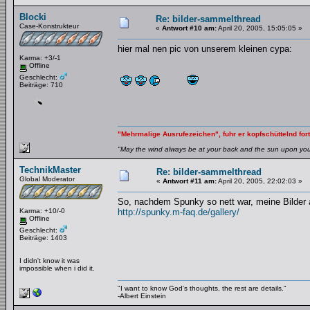
Blocki
Re: bilder-sammelthread
Case-Konstrukteur
«
Antwort #10 am:
April 20, 2005, 15:05:05 »
hier mal nen pic von unserem kleinen cypa:
Karma: +3/-1
Offline
Geschlecht:
Beiträge: 710
"Mehrmalige Ausrufezeichen", fuhr er kopfschüttelnd fort
"May the wind always be at your back and the sun upon your 
TechnikMaster
Re: bilder-sammelthread
Global Moderator
«
Antwort #11 am:
April 20, 2005, 22:02:03 »
So, nachdem Spunky so nett war, meine Bilder a
Karma: +10/-0
http://spunky.m-faq.de/gallery/
Offline
Geschlecht:
Beiträge: 1403
I didn't know it was
impossible when i did it.
"I want to know God's thoughts, the rest are details."
-Albert Einstein