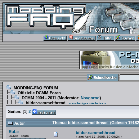
MODDING-FAQ FORUM
Offizielle DCMM Foren
DCMM 2004 - 2011
(Moderator:
Novgorod
)
bilder-sammelthread
« vorheriges
nächstes »
Seiten:
[
1
]
2
Thema: bilder-sammelthread (Gelesen 19182
Autor
RuLe
bilder-sammelthread
DCMM - Team
«
am:
April 17, 2005, 19:09:24 »