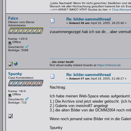
„Liebe Nachwelt! Wenn Ihr nicht gerechter, friedlicher und 
Wunsch mit aller Hochachtung geäußert habend bin ich Euer 
--->>> AFAIK? IMHO? HTH? Guckst du hier ->
Chat-Akronym
Falzo
Re: bilder-sammelthread
Diktator vom Dienst
«
Antwort #6 am:
April 18, 2005, 18:25:46 »
Administrator
zusammengezippt hab ich sie dir... aber vermut
Karma: +15/-0
Offline
Geschlecht:
Beiträge: 5088
...bis einer heult!
find virtual reality related boards at
https://vrforum.de
Spunky
Re: bilder-sammelthread
Case-Konstrukteur
«
Antwort #7 am:
April 19, 2005, 21:48:17 »
Nachtrag:
Karma: +9/-0
Offline
Ich habe meinen Web-Space etwas aufgeräumt.
Geschlecht:
1.) Die Archive sind jetzt wieder gelöscht. (i
Beiträge: 715
2.) Galerie von meistro87 angelegt
3.) die alten Bilder von der DCMM2004 noch mit 
Wenn noch jemand seine Bilder mit in die Gale
Spunky