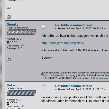
Beiträge: 211
aik!
Spunky
Re: bilder-sammelthread
Case-Konstrukteur
«
Antwort #2 am:
April 17, 2005, 20:46:49 »
Ich hoffe, du hast nichts dagegen, wenn ich sie
Karma: +9/-0
Offline
http://spunky.m-faq.de/gallery/
Geschlecht:
Beiträge: 715
Ich lasse die Bilder auf 800x600 skalieren. Die
Spunky
„Liebe Nachwelt! Wenn Ihr nicht gerechter, friedlicher und 
Wunsch mit aller Hochachtung geäußert habend bin ich Euer 
--->>> AFAIK? IMHO? HTH? Guckst du hier ->
Chat-Akronym
RuLe
Re: bilder-sammelthread
DCMM - Team
«
Antwort #3 am:
April 17, 2005, 21:30:16 »
ne kein thema, soll ja alles möglichst groß w
Karma: +0/-0
die videos laden immernoch rauf, müssten die n
Offline
Geschlecht: