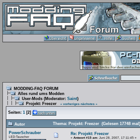
MODDING-FAQ FORUM
Alles rund ums Modden
User-Mods
(Moderator:
Saint
)
Projekt: Freezer
« vorheriges
nächstes »
Seiten:
1
[
2
]
Thema: Projekt: Freezer (Gelesen 17748 mal
Autor
PowerSchrauber
Re: Projekt: Freezer
LED-Tauscher
«
Antwort #15 am:
Juni 28, 2007, 17:11:45 »