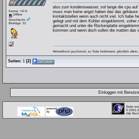
also zum kondenswasser, sol lange die cpu auf M
Karma: +0/-0
muss man keine angst haben das das gehäuse "ge
Offline
kontaktstellen wenn auch nicht viel. Ich habe 
Geschlecht:
gelegt und mit dem Kühler eingeklemmt, voher n
Beiträge: 31
gemacht und unter die Rückenplatte eingeklemmt. s
kommen und wenn doch sollen die matten das 
Himmelhoch jauchzend, zu Tode belämmert, glücklich allein, 
Seiten:
1
[
2
]
Einloggen mit Benut
Seite ers
© 2001-
Alle Rec