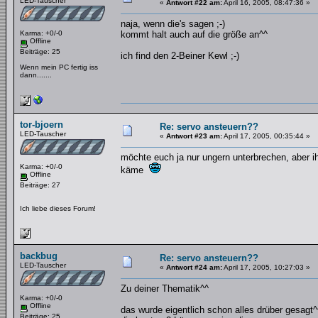
LED-Tauscher
«
Antwort #22 am:
April 16, 2005, 08:47:36 »
naja, wenn die's sagen ;-)
Karma: +0/-0
kommt halt auch auf die größe an^^
Offline
Beiträge: 25
ich find den 2-Beiner Kewl ;-)
Wenn mein PC fertig iss
dann.......
tor-bjoern
Re: servo ansteuern??
LED-Tauscher
«
Antwort #23 am:
April 17, 2005, 00:35:44 »
möchte euch ja nur ungern unterbrechen, aber i
Karma: +0/-0
käme
Offline
Beiträge: 27
Ich liebe dieses Forum!
backbug
Re: servo ansteuern??
LED-Tauscher
«
Antwort #24 am:
April 17, 2005, 10:27:03 »
Zu deiner Thematik^^
Karma: +0/-0
Offline
das wurde eigentlich schon alles drüber gesagt^
Beiträge: 25