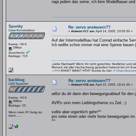
naja jedem das seine, ich binn Modellbauer un
Spunky
Re: servo ansteuern??
Case-Konstrukteur
«
Antwort #17 am:
April 14, 2005, 23:05:50 »
Auf der Intermodellbau hat Conrad einfache Ser
Karma: +9/-0
Ich wollte schon immer mal eine Spinne bauen (d
Offline
Geschlecht:
Beiträge: 715
„Liebe Nachwelt! Wenn Ihr nicht gerechter, friedlicher und 
Wunsch mit aller Hochachtung geäußert habend bin ich Euer 
--->>> AFAIK? IMHO? HTH? Guckst du hier ->
Chat-Akronym
backbug
Re: servo ansteuern??
LED-Tauscher
«
Antwort #18 am:
April 15, 2005, 18:41:40 »
willst du dir dann den bewegungsablauf für den 
Karma: +0/-0
Offline
AVR's sinn mein Lieblingstheme zu Zeit ;-)
Beiträge: 25
sollte aber eigentlich gehn^^
Wenn mein PC fertig iss
dann.......
pro seite einen oder mehr feste bewegungen im
^^