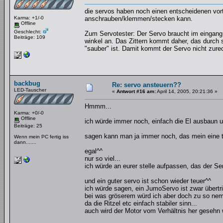
die servos haben noch einen entscheidenen vort
Karma: +1/-0
anschrauben/klemmen/stecken kann.
Offline
Geschlecht:
Zum Servotester: Der Servo braucht im eingang
Beiträge: 109
winkel an. Das Zittern kommt daher, das durch
"sauber" ist. Damit kommt der Servo nicht zure
backbug
Re: servo ansteuern??
LED-Tauscher
«
Antwort #16 am:
April 14, 2005, 20:21:36 »
Hmmm...
Karma: +0/-0
Offline
ich würde immer noch, einfach die El ausbaun 
Beiträge: 25
sagen kann man ja immer noch, das mein eine to
Wenn mein PC fertig iss
dann.......
egal^^
nur so viel...
ich würde an eurer stelle aufpassen, das der Ser
und ein guter servo ist schon wieder teuer^^
ich würde sagen, ein JumoServo ist zwar übert
bei was gröserem würd ich aber doch zu so nem 
da die Ritzel etc einfach stabiler sinn...
auch wird der Motor vom Verhältnis her gesehn w