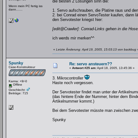
die besten 2 Lösungen sinn die:
Wenn mein PC fertig iss
dann.......
1. Servo aufschrauben, die Platine raus und den
2. bei Conrad einen ServoTester kaufen, dann läs
den Servotester kriegst hier:
[edit@Crawler]: Conrad-Links gehen in die Hose,
ich werds mir merken^^
«
Letzte Änderung: April 19, 2005, 15:03:13 von backbug
Spunky
Re: servo ansteuern??
Case-Konstrukteur
«
Antwort #25 am:
April 18, 2005, 13:45:36 »
3. Mikrocontroller
Karma: +9/-0
Haste noch vergessen.
Offline
Geschlecht:
Der Servotester findet man unter der Artikelnu
Beiträge: 715
(das hintere Ende der Nummer, hinter dem Bind
Artikelnummer kommt.)
Bei dem Servotester müsste man zwischen zwei P
Spunky