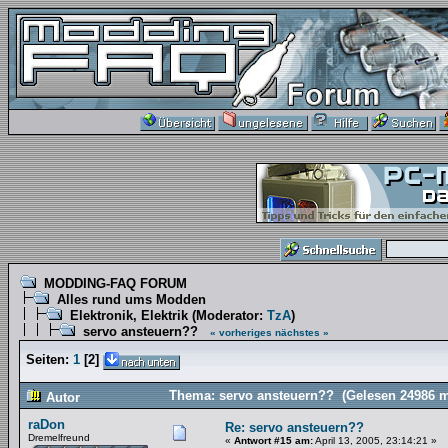
MODDING-FAQ FORUM
Alles rund ums Modden
Elektronik, Elektrik
(Moderator:
TzA
)
servo ansteuern??
« vorheriges
nächstes »
Seiten:
1
[
2
]
Thema: servo ansteuern?? (Gelesen 24986 m
Autor
raDon
Re: servo ansteuern??
Dremelfreund
«
Antwort #15 am:
April 13, 2005, 23:14:21 »