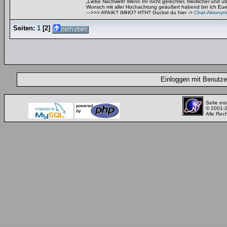
„Liebe Nachwelt! Wenn Ihr nicht gerechter, friedlicher und 
Wunsch mit aller Hochachtung geäußert habend bin ich Euer 
--->>> AFAIK? IMHO? HTH? Guckst du hier ->
Chat-Akronym
Seiten:
1
[
2
]
Einloggen mit Benut
Seite ers
© 2001-
Alle Rec