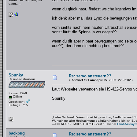
Wenn mein PC fertig iss
dann.......
wenn du glück hast, findest welche irgendwo i
ich denk aber mal, das Lynx die bewegungen tat
vorn siehts nach nem haufen Ultraschall senso
sonst läuft die Spinne ja wo gegen^^
wenn du dir aber n paar bewegungen pro seite co
aus^^), der dann die richtung bestimmt^^
Spunky
Re: servo ansteuern??
Case-Konstrukteur
«
Antwort #21 am:
April 15, 2005, 22:25:02 »
Laut Webseite verwenden sie HS-422-Servos von
Karma: +9/-0
Offline
Spunky
Geschlecht:
Beiträge: 715
„Liebe Nachwelt! Wenn Ihr nicht gerechter, friedlicher und 
Wunsch mit aller Hochachtung geäußert habend bin ich Euer 
--->>> AFAIK? IMHO? HTH? Guckst du hier ->
Chat-Akronym
backbug
Re: servo ansteuern??