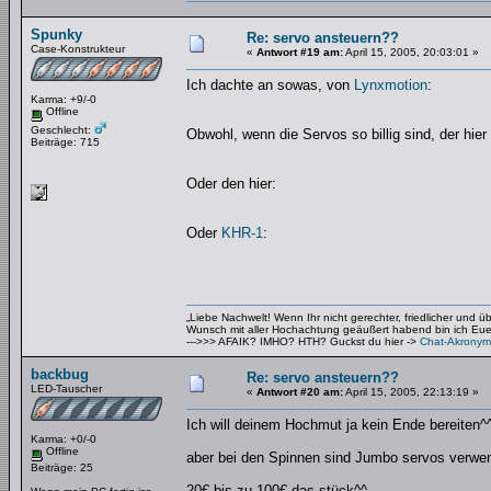
Spunky
Re: servo ansteuern??
Case-Konstrukteur
«
Antwort #19 am:
April 15, 2005, 20:03:01 »
Ich dachte an sowas, von
Lynxmotion
:
Karma: +9/-0
Offline
Geschlecht:
Obwohl, wenn die Servos so billig sind, der hier
Beiträge: 715
Oder den hier:
Oder
KHR-1
:
„Liebe Nachwelt! Wenn Ihr nicht gerechter, friedlicher und 
Wunsch mit aller Hochachtung geäußert habend bin ich Euer 
--->>> AFAIK? IMHO? HTH? Guckst du hier ->
Chat-Akronym
backbug
Re: servo ansteuern??
LED-Tauscher
«
Antwort #20 am:
April 15, 2005, 22:13:19 »
Ich will deinem Hochmut ja kein Ende bereiten^
Karma: +0/-0
Offline
aber bei den Spinnen sind Jumbo servos verwen
Beiträge: 25
20€ bis zu 100€ das stück^^