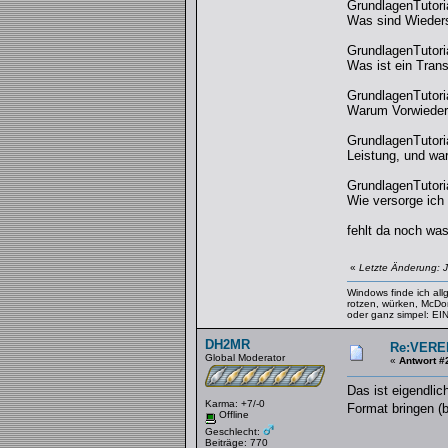
GrundlagenTutoria
Was sind Wieders
GrundlagenTutoria
Was ist ein Trans
GrundlagenTutoria
Warum Vorwieders
GrundlagenTutoria
Leistung, und wa
GrundlagenTutoria
Wie versorge ich
fehlt da noch wa
«
Letzte Änderung: 
Windows finde ich al
rotzen, würken, McDo
oder ganz simpel: 
DH2MR
Re:VERE
Global Moderator
«
Antwort #
Das ist eigendlic
Karma: +7/-0
Format bringen (b
Offline
Geschlecht:
Beiträge: 770