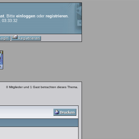
st
. Bitte
einloggen
oder
registrieren
.
, 03:33:32
0 Mitglieder und 1 Gast betrachten dieses Thema.