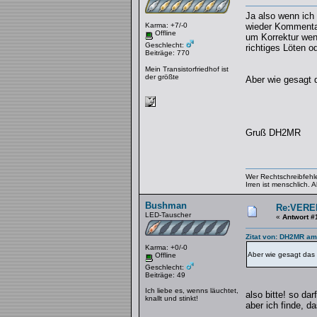
Ja also wenn ich 
Karma: +7/-0
wieder Kommentare
Offline
um Korrektur wenn
Geschlecht:
richtiges Löten o
Beiträge: 770
Mein Transistorfriedhof ist
der größte
Aber wie gesagt 
Gruß DH2MR
Wer Rechtschreibfehler
Irren ist menschlich.
Bushman
Re:VERE
LED-Tauscher
«
Antwort #
Zitat von: DH2MR am
Karma: +0/-0
Aber wie gesagt das
Offline
Geschlecht:
Beiträge: 49
Ich liebe es, wenns läuchtet,
also bitte! so dar
knallt und stinkt!
aber ich finde, d