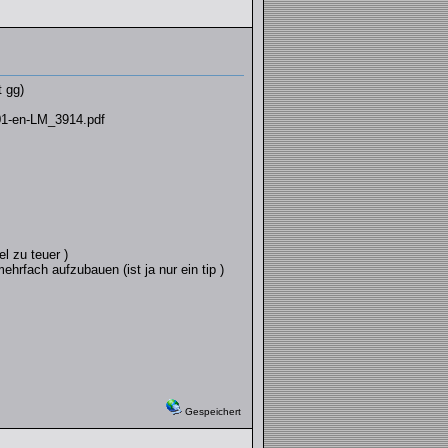
t gg)
-01-en-LM_3914.pdf
l zu teuer )
rfach aufzubauen (ist ja nur ein tip )
Gespeichert