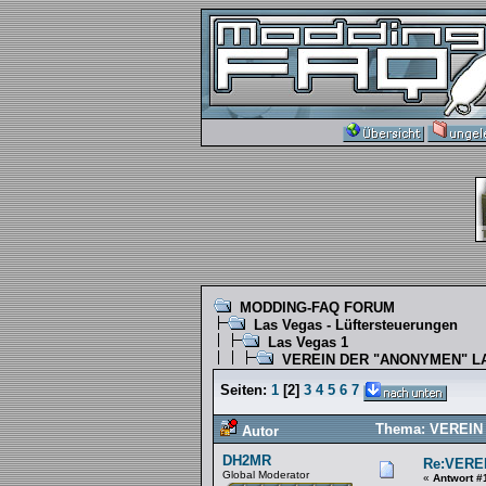
MODDING-FAQ FORUM
Las Vegas - Lüftersteuerungen
Las Vegas 1
VEREIN DER "ANONYMEN" 
Seiten:
1
[
2
]
3
4
5
6
7
Thema: VEREIN
Autor
DH2MR
Re:VERE
Global Moderator
«
Antwort #