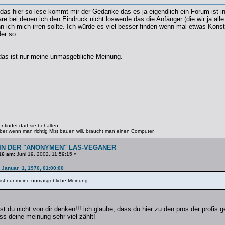
das hier so lese kommt mir der Gedanke das es ja eigendlich ein Forum ist i
 bei denen ich den Eindruck nicht loswerde das die Anfänger (die wir ja alle
 ich mich irren sollte. Ich würde es viel besser finden wenn mal etwas Kons
der so.
das ist nur meine unmasgebliche Meinung.
 findet darf sie behalten.
 Aber wenn man richtig Mist bauen will, braucht man einen Computer.
IN DER "ANONYMEN" LAS-VEGANER
16 am:
Juni 19, 2002, 11:59:15 »
 Januar 1, 1970, 01:00:00
 ist nur meine unmasgebliche Meinung.
fst du nicht von dir denken!!! ich glaube, dass du hier zu den pros der profis g
ass deine meinung sehr viel zählt!