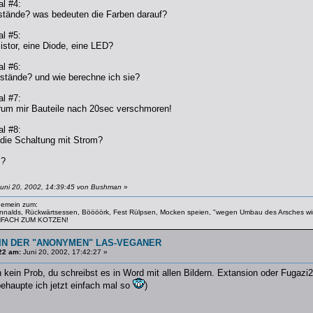
l #4:
tände? was bedeuten die Farben darauf?
l #5:
istor, eine Diode, eine LED?
l #6:
tände? und wie berechne ich sie?
l #7:
rum mir Bauteile nach 20sec verschmoren!
l #8:
 die Schaltung mit Strom?
s?
Juni 20, 2002, 14:39:45 von Bushman
»
lgemein zum:
nnalds, Rückwärtsessen, Böööörk, Fest Rülpsen, Mocken speien, "wegen Umbau des Arsches wird 
EINFACH ZUM KOTZEN!
IN DER "ANONYMEN" LAS-VEGANER
22 am:
Juni 20, 2002, 17:42:27 »
h kein Prob, du schreibst es in Word mit allen Bildern. Extansion oder Fugazi
ehaupte ich jetzt einfach mal so
)