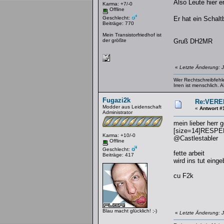
Also Leute hier e
Karma: +7/-0
Offline
Geschlecht:
Er hat ein Schalt
Beiträge: 770
Mein Transistorfriedhof ist
der größte
Gruß DH2MR
«
Letzte Änderung: 
Wer Rechtschreibfehler
Irren ist menschlich.
Fugazi2k
Re:VERE
Modder aus Leidenschaft
«
Antwort #
Administrator
mein lieber herr 
[size=14]RESPEK
Karma: +10/-0
@Castlestabler
Offline
Geschlecht:
fette arbeit
Beiträge: 417
wird ins tut eing
cu F2k
Blau macht glücklich! ;-)
«
Letzte Änderung: J