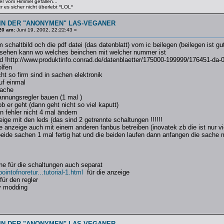
er vom Himmel gefallen...
 es sicher nicht überlebt *LOL*
IN DER "ANONYMEN" LAS-VEGANER
20 am:
Juni 19, 2002, 22:22:43 »
 schaltbild och die pdf datei (das datenblatt) vom ic beilegen (beilegen ist gu
 sehen kann wo welches beinchen mit welcher nummer ist
rad !http://www.produktinfo.conrad.de/datenblaetter/175000-199999/176451-da
lfen
cht so firm sind in sachen elektronik
uf einmal
sache
annungsregler bauen (1 mal )
b er geht (dann geht nicht so viel kaputt)
 fehler nicht 4 mal ändern
ige mit den leds (das sind 2 getrennte schaltungen !!!!!!
 anzeige auch mit einem anderen fanbus betreiben (inovatek zb die ist nur vie
de sachen 1 mal fertig hat und die beiden laufen dann anfangen die sache meh
äne für die schaltungen auch separat
intofnoretur...tutorial-1.html
für die anzeige
für den regler
y modding
IN DER "ANONYMEN" LAS-VEGANER