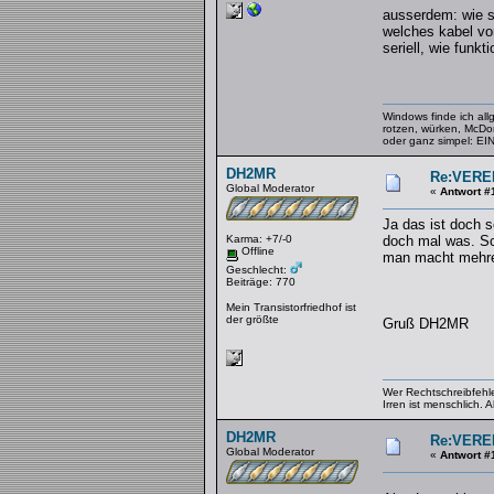
ausserdem: wie s
welches kabel vom
seriell, wie funkt
Windows finde ich al
rotzen, würken, McDo
oder ganz simpel: 
DH2MR
Re:VERE
Global Moderator
«
Antwort #
Ja das ist doch 
Karma: +7/-0
doch mal was. Sch
Offline
man macht mehrer
Geschlecht:
Beiträge: 770
Mein Transistorfriedhof ist
der größte
Gruß DH2MR
Wer Rechtschreibfehler
Irren ist menschlich.
DH2MR
Re:VERE
Global Moderator
«
Antwort #