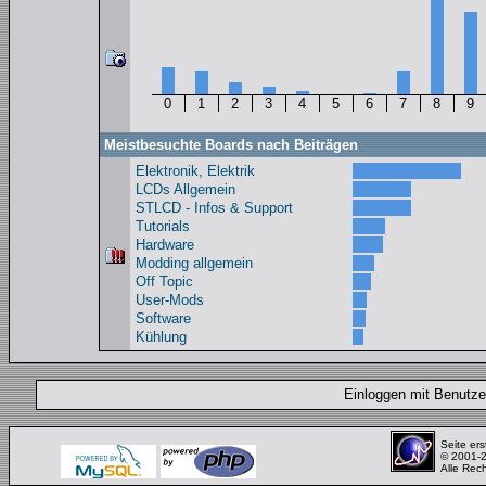
0
1
2
3
4
5
6
7
8
9
Meistbesuchte Boards nach Beiträgen
Elektronik, Elektrik
LCDs Allgemein
STLCD - Infos & Support
Tutorials
Hardware
Modding allgemein
Off Topic
User-Mods
Software
Kühlung
Einloggen mit Benut
Seite ers
© 2001-
Alle Rec