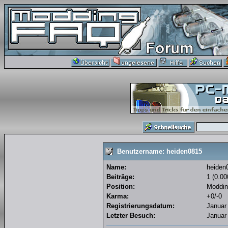
Benutzername: heiden0815
Name:
heiden
Beiträge:
1 (0.00
Position:
Moddin
Karma:
+0/-0
Registrierungsdatum:
Januar 
Letzter Besuch:
Januar 