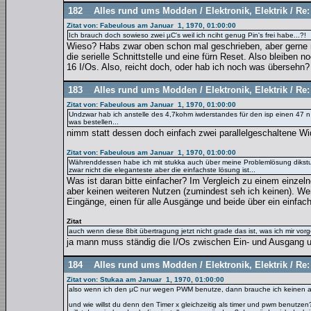
182
Alles rund ums Modden
/
Elektronik, Elektrik
/
Re:
Zitat von: Fabeulous am Januar 1, 1970, 01:00:00
Ich brauch doch sowieso zwei µC's weil ich nciht genug Pin's frei habe...?!
Wieso? Habs zwar oben schon mal geschrieben, aber gerne no
die serielle Schnittstelle und eine fürn Reset. Also bleiben n
16 I/Os. Also, reicht doch, oder hab ich noch was übersehn?
183
Alles rund ums Modden
/
Elektronik, Elektrik
/
Re:
Zitat von: Fabeulous am Januar 1, 1970, 01:00:00
Undzwar hab ich anstelle des 4,7kohm iwderstandes für den isp einen 47 n k
was bestellen...
nimm statt dessen doch einfach zwei parallelgeschaltene Wi
Zitat von: Fabeulous am Januar 1, 1970, 01:00:00
Währenddessen habe ich mit stukka auch über meine Problemlösung dikstu
zwar nicht die eleganteste aber die einfachste lösung ist...
Was ist daran bitte einfacher? Im Vergleich zu einem einzel
aber keinen weiteren Nutzen (zumindest seh ich keinen). We
Eingänge, einen für alle Ausgänge und beide über ein einfa
Zitat
auch wenn diese 8bit übertragung jetzt nicht grade das ist, was ich mir vo
ja mann muss ständig die I/Os zwischen Ein- und Ausgang um
184
Alles rund ums Modden
/
Elektronik, Elektrik
/
Re:
Zitat von: Stukaa am Januar 1, 1970, 01:00:00
also wenn ich den µC nur wegen PWM benutze, dann brauche ich keinen an
und wie willst du denn den Timer x gleichzeitig als timer und pwm benutz