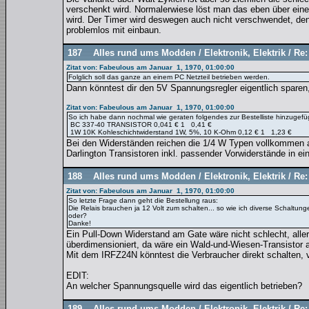
verschenkt wird. Normalerwiese löst man das eben über einen
wird. Der Timer wird deswegen auch nicht verschwendet, den
problemlos mit einbaun.
187
Alles rund ums Modden
/
Elektronik, Elektrik
/
Re:
Zitat von: Fabeulous am Januar 1, 1970, 01:00:00
Folglich soll das ganze an einem PC Netzteil betrieben werden.
Dann könntest dir den 5V Spannungsregler eigentlich sparen,
Zitat von: Fabeulous am Januar 1, 1970, 01:00:00
So ich habe dann nochmal wie geraten folgendes zur Bestelliste hinzugefüg
BC 337-40 TRANSISTOR 0,041 € 1 0,41 €
1W 10K Kohleschichtwiderstand 1W, 5%, 10 K-Ohm 0,12 € 1 1,23 €
Bei den Widerständen reichen die 1/4 W Typen vollkommen a
Darlington Transistoren inkl. passender Vorwiderstände in 
188
Alles rund ums Modden
/
Elektronik, Elektrik
/
Re:
Zitat von: Fabeulous am Januar 1, 1970, 01:00:00
So letzte Frage dann geht die Bestellung raus:
Die Relais brauchen ja 12 Volt zum schalten... so wie ich diverse Schalt
oder?
Danke!
Ein Pull-Down Widerstand am Gate wäre nicht schlecht, alle
überdimensioniert, da wäre ein Wald-und-Wiesen-Transistor 
Mit dem IRFZ24N könntest die Verbraucher direkt schalten, 
EDIT:
An welcher Spannungsquelle wird das eigentlich betrieben?
189
Alles rund ums Modden
/
Elektronik, Elektrik
/
Re: