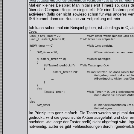
willst du zwischendurch die einstellungen verändern? das würde sich doch
Mal ein kleines Beispiel: Man initialisierst Timer1 so, dass
über das Compare Register eingestellt. Für eine Tasterenprell
aktivieren (falls der nicht sowieso schon für was anderes ve
ISR kommt dann die Routine zur Entprellung mit rein.
Ich kann schon mal ein Beispiel geben, ist allerdings in C, 
Code:
uint8_t SW_timer = 20;
//SW Timer, womit nur alle 1ms abg
uint8_t Taster1_timer = 0;
//SW Timer fürs entprellen
if(SW_timer == 0)
//falls 1ms erreicht,
{
SW_timer = 20;
//Timer rücksetzten und ans
if(Taster1_timer == 0)
//Taster abfragen
{
if(/*Taster1 gedrückt*/)
//falls Taster gedrückt
{
Taster1_timer = 20;
//Timer setzten, so dass Taster fü
//abgefragt wird und anschl
...
//Gewünschte Aktion ausfüh
}
}
else
Taster1_timer--;
//falls Timer != 0, um 1 dekrementi
//und damit die erneute Abfr
}
else
SW_timer--;
//Timer dekrementieren um n
//abzufragen
Im Prinzip ists ganz einfach. Die Taster werden so pi mal d
gedrückt, wird die gewünschte Aktion ausgeführt und über ein
nachdem wie lange der Taster prellt) nicht abgefragt wird. I
notwendig, außer es gibt Fehlauslösungen durch irgendwelc