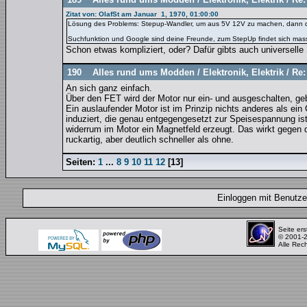
Zitat von: OlafSt am Januar 1, 1970, 01:00:00
Lösung des Problems: Stepup-Wandler, um aus 5V 12V zu machen, dann de
Suchfunktion und Google sind deine Freunde, zum StepUp findet sich mass
Schon etwas kompliziert, oder? Dafür gibts auch universelle 
190
Alles rund ums Modden
/
Elektronik, Elektrik
/
Re:
An sich ganz einfach.
Über den FET wird der Motor nur ein- und ausgeschalten, ge
Ein auslaufender Motor ist im Prinzip nichts anderes als ein
induziert, die genau entgegengesetzt zur Speisespannung ist.
widerrum im Motor ein Magnetfeld erzeugt. Das wirkt gegen 
ruckartig, aber deutlich schneller als ohne.
Seiten:
1
...
8
9
10
11
12
[
13
]
Einloggen mit Benut
Seite ers
© 2001-
Alle Rec