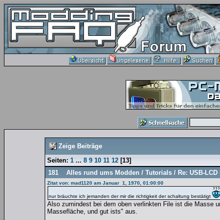
Zeige Beiträge
Seiten:
1
...
8
9
10
11
12
[
13
]
181
Alles rund ums Modden
/
Tutorials
/
Re: USB-LCD 
Zitat von: mad1120 am Januar 1, 1970, 01:00:00
nur bräuchte ich jemanden der mir die richtigkeit der schaltung bestätigt
Also zumindest bei dem oben verlinkten File ist die Masse u
Massefläche, und gut ists" aus.