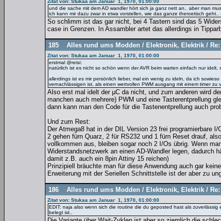
Zitat von: Stukaa am Januar 1, 1970, 01:00:00
und die sache mit dem AD wandler hört sich ja ganz nett an.. aber man muss j
ich kann mir dazu zwar in etwa vorstellen, wie das ganze theroetisch geht.. 
So schlimm ist das gar nicht, bei 4 Tastern sind das 5 Wider
case in Grenzen. In Assambler artet das allerdings in Tipparb
185
Alles rund ums Modden
/
Elektronik, Elektrik
/
Re:
Zitat von: Stukaa am Januar 1, 1970, 01:00:00
erstmal @reisi:
natürlich ist es nicht so schön wenn der AVR beim warten einfach nur idelt, 
allerdings ist es mir persönlich lieber, mal ein wenig zu ideln, da ich sow
vernachlässigen ist, als einen wertvollen PWM ausgang mit einem timer zu 
Also erst mal idelt der µC da nicht, und zum anderen wird d
manchen auch mehrere) PWM und eine Tasterentprellung glei
dann kann man den Code für die Tastenentprellung auch prob
Und zum Rest:
Der Atmega8 hat in der DIL Version 23 frei programierbare I
2 gehen fürn Quarz, 2 für RS232 und 1 fürn Reset drauf, also
vollkommen aus, bleiben sogar noch 2 I/Os übrig. Wenn man
Widerstandsnetzwerk an einen AD-Wandler legen, dadurch hät
damit z.B. auch ein 8pin Attiny 15 reichen)
Prinzipiell bräuchte man für diese Anwendung auch gar keinen
Erweiterung mit der Seriellen Schnittstelle ist der aber zu u
186
Alles rund ums Modden
/
Elektronik, Elektrik
/
Re:
Zitat von: Stukaa am Januar 1, 1970, 01:00:00
EDIT: naja also wenn sich die routine die du geposted hast als zuverlässig e
belegt ist..
Die Variante über Wait-Zyklen ist aber so ziemlich die schlec