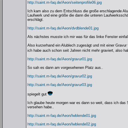
http://saint.m-faq.de/Aeon/seitenprofile06.jpg
Ich kam also zu dem Entschluss die große erschlagende Alub
Laufwerk und eine größe die dann die unteren Laufwerksschä
erschlägt.
http://saint.m-faq.de/Aeon/dvdblende01.jpg
Als nächstes musste ich mir was für das linke Fenster einfall
Also kurzerhand ein Alublech zugesägt und mit einer Gravur
ich habe auch schon seit Jahren nicht mehr graviert, also ha
http://saint.m-faq.de/Aeon/gravur01.jpg
So sah es dann am vorgesehenen Platz aus..
http://saint.m-faq.de/Aeon/gravur02.jpg
http://saint.m-faq.de/Aeon/gravur03.jpg
spiegelt gut
Ich glaube heute morgen war es dann so weit, dass ich das
versehen habe..
http://saint.m-faq.de/Aeon/lwblende01.jpg
http://saint.m-faq.de/Aeon/lwblende02.jpg