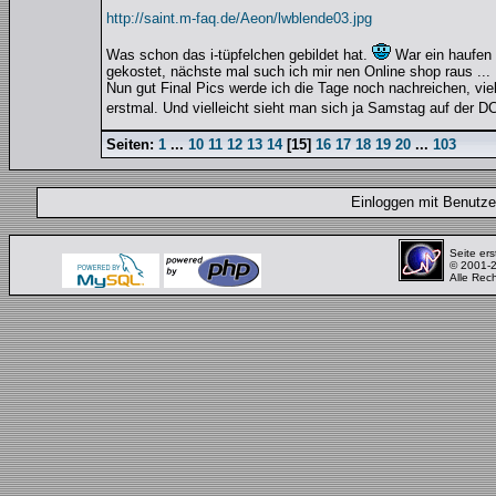
http://saint.m-faq.de/Aeon/lwblende03.jpg
Was schon das i-tüpfelchen gebildet hat.
War ein haufen e
gekostet, nächste mal such ich mir nen Online shop raus ...
Nun gut Final Pics werde ich die Tage noch nachreichen, vie
erstmal. Und vielleicht sieht man sich ja Samstag auf der D
Seiten:
1
...
10
11
12
13
14
[
15
]
16
17
18
19
20
...
103
Einloggen mit Benut
Seite ers
© 2001-
Alle Rec