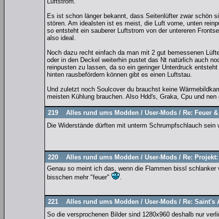
Luftstrom.
Es ist schon länger bekannt, dass Seitenlüfter zwar schön s
stören. Am idealsten ist es meist, die Luft vorne, unten rei
so entsteht ein sauberer Luftstrom von der untereren Fronts
also ideal.
Noch dazu recht einfach da man mit 2 gut bemessenen Lüfter
oder in den Deckel weiterhin pustet das Nt natürlich auch no
reinpusten zu lassen, da so ein geringer Unterdruck entsteht
hinten rausbefördern können gibt es einen Luftstau.
Und zuletzt noch Soulcover du brauchst keine Wärmebildkam
meisten Kühlung brauchen. Also Hdd's, Graka, Cpu und nen 
219
Alles rund ums Modden
/
User-Mods
/
Re: Feuer &
Die Widerstände dürften mit unterm Schrumpfschlauch sein
220
Alles rund ums Modden
/
User-Mods
/
Re: Projekt:
Genau so meint ich das, wenn die Flammen bissl schlanker 
bisschen mehr "feuer"
.
221
Alles rund ums Modden
/
User-Mods
/
Re: Saint's
So die versprochenen Bilder sind 1280x960 deshalb nur verl