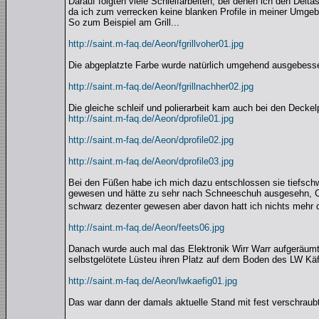
Darauf folgten viele Schleifarbeiten, bei denen ich den Delt
da ich zum verrecken keine blanken Profile in meiner Umge
So zum Beispiel am Grill...
http://saint.m-faq.de/Aeon/fgrillvoher01.jpg
Die abgeplatzte Farbe wurde natürlich umgehend ausgebesser
http://saint.m-faq.de/Aeon/fgrillnachher02.jpg
Die gleiche schleif und polierarbeit kam auch bei den Deckelp
http://saint.m-faq.de/Aeon/dprofile01.jpg
http://saint.m-faq.de/Aeon/dprofile02.jpg
http://saint.m-faq.de/Aeon/dprofile03.jpg
Bei den Füßen habe ich mich dazu entschlossen sie tiefschwa
gewesen und hätte zu sehr nach Schneeschuh ausgesehn, Cas
schwarz dezenter gewesen aber davon hatt ich nichts mehr 
http://saint.m-faq.de/Aeon/feets06.jpg
Danach wurde auch mal das Elektronik Wirr Warr aufgeräumt,
selbstgelötete Lüsteu ihren Platz auf dem Boden des LW Käf
http://saint.m-faq.de/Aeon/lwkaefig01.jpg
Das war dann der damals aktuelle Stand mit fest verschraubt