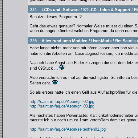
224
LCDs und -Software
/
STLCD - Infos & Support
/
R
Benutze dieses Programm. ?
Geht das etwas genauer? Normaler Weise musst du einen Sen
wenn du sagen könntest welches Programm du denn nun mei
225
Alles rund ums Modden
/
User-Mods
/
Re: Saint's
Habe lange nichts mehr von mir hören lassen aber hab viel a
habe ich die Arbeiten am Case abgeschlossen, ich modde a
Naja ich habe Angst alle Bilder zu zeigen die seit dem letzten
sind 69Stück ...
Also versuche ich es mal auf die wichtigsten Schritte zu bes
Seiten geht.
So als erstes hatte ich einen Grill aus Aluflachprofilen für di
http://saint.m-faq.de/Aeon/grill02.jpg
http://saint.m-faq.de/Aeon/grill03.jpg
Als nächstes haben Powertaster, Kaltlichkathodenschalter u
musste ich nur noch um ca 1mm vergrößern damit es genau
http://saint.m-faq.de/Aeon/seiteoffen01.jpg