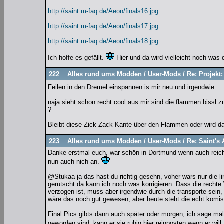
http://saint.m-faq.de/Aeon/finals16.jpg
http://saint.m-faq.de/Aeon/finals17.jpg
http://saint.m-faq.de/Aeon/finals18.jpg
Ich hoffe es gefällt.
Hier und da wird vielleicht noch was 
222
Alles rund ums Modden
/
User-Mods
/
Re: Projekt:
Feilen in den Dremel einspannen is mir neu und irgendwie .
naja sieht schon recht cool aus mir sind die flammen bissl z
?
Bleibt diese Zick Zack Kante über den Flammen oder wird d
223
Alles rund ums Modden
/
User-Mods
/
Re: Saint's
Danke erstmal euch, war schön in Dortmund wenn auch reichl
nun auch nich an.
@Stukaa ja das hast du richtig gesehn, voher wars nur die li
gerutscht da kann ich noch was korrigieren. Dass die rechte
verzogen ist, muss aber irgendwie durch die transporte sei
wäre das noch gut gewesen, aber heute steht die echt komi
Final Pics gibts dann auch später oder morgen, ich sage 
geworden sind, kann er sie ruhig hier reinposten wenn er will