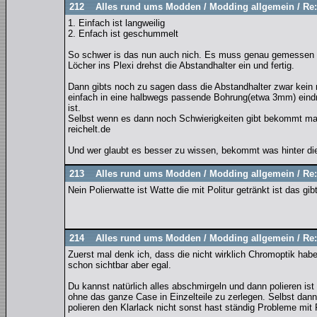
212
Alles rund ums Modden
/
Modding allgemein
/
Re:
1. Einfach ist langweilig
2. Enfach ist geschummelt
So schwer is das nun auch nich. Es muss genau gemessen w
Löcher ins Plexi drehst die Abstandhalter ein und fertig.
Dann gibts noch zu sagen dass die Abstandhalter zwar kein 
einfach in eine halbwegs passende Bohrung(etwa 3mm) eindre
ist.
Selbst wenn es dann noch Schwierigkeiten gibt bekommt man
reichelt.de
Und wer glaubt es besser zu wissen, bekommt was hinter die 
213
Alles rund ums Modden
/
Modding allgemein
/
Re:
Nein Polierwatte ist Watte die mit Politur getränkt ist das gib
214
Alles rund ums Modden
/
Modding allgemein
/
Re:
Zuerst mal denk ich, dass die nicht wirklich Chromoptik habe
schon sichtbar aber egal.
Du kannst natürlich alles abschmirgeln und dann polieren is
ohne das ganze Case in Einzelteile zu zerlegen. Selbst dan
polieren den Klarlack nicht sonst hast ständig Probleme mit