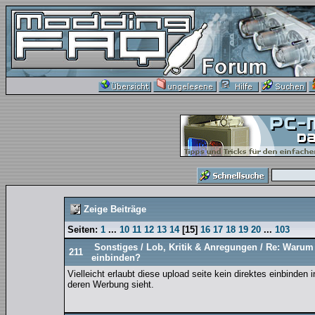
Zeige Beiträge
Seiten:
1
...
10
11
12
13
14
[
15
]
16
17
18
19
20
...
103
Sonstiges
/
Lob, Kritik & Anregungen
/
Re: Warum 
211
einbinden?
Vielleicht erlaubt diese upload seite kein direktes einbinden
deren Werbung sieht.